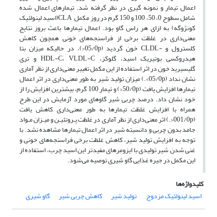
اعمال تیمار و نمونه گیری در نظر گرفته شد. تیمار‌های اعمال شده
شامل سطوح 0، 50، 100 و 150 گرم در روز مکمل ‌ CLA(اسید لینولئیک
کونژوگه) به ازای هر راس گاو بود. اعمال تیمار‌ها باعث بروز نتایج
معنی‌داری در غلظت برخی از فراسنجه‌های خونی همچون کاهش
کلسترول و ‌-CLDL خون گردید (05/0‌p<‌)، در حالیکه میزان بتا
هیدروکسی بوتیریک اسید، گلوکز، HDL-C، VLDL-C و تری
گلیسیرید خون در اثر استفاده از این مکمل تغییر معنی‌داری از نظر آماری
نشان نداد (05/0‌p>‌.) میزان تولید شیر به طور معنی‌داری در اثر اعمال
تیمارها افزایش یافت (5‌0/0‌p<‌)‌ و تیمار 100 گرم، بیشترین افزایش را از
خود نشان داد. درصد چربی شیر گاوهای مورد آزمایش در این طرح
همراه با افزایش غلظت تیمار‌ها به طور معنی‌داری کاهش یافت
(001/0‌p<‌.) اثر معنی‌داری از نظر آماری در غلظت پـروتئیـن و میـزان مـواد
جامد بدون چربی و دانسیته شیر در اثر اعمال تیمار‌ها مشاهده نشد. با
توجه به افزایش تولید شیر، کاهش غلظت برخی فراسنجه‌های خونی و
غنی شدن شیر تولیدی با ایزومرهای مفیدتر این اسید چرب، استفاده از
این مکمل در جیره غذایی گاو شیری توصیه می‌شود.
کلیدواژه‌ها
اسید لینولئیک مزدوج
‌ تولید شیر
کاهش چربی شیر
گاو شیری