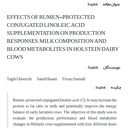
عنوان مقاله
English
EFFECTS OF RUMEN-PROTECTED
CONJUGATED LINOLEIC ACID
SUPPLEMENTATION ON PRODUCTION
RESPONSES, MILK COMPOSITION AND
BLOOD METABOLITES IN HOLSTEIN DAIRY
COWS
نویسندگان
English
Taghi Ghoorchi
Saeid Hasani
Firouz Samadi
چکیده
English
Rumen-protected conjugated linoleic acid (CLA) may increase the
protein to fat ratio in milk, and potentially improve the energy
balance of early lactation cows. The objective of this study was to
evaluate the production performance and blood metabolite
changes in Holstein cows supplemented with four different doses