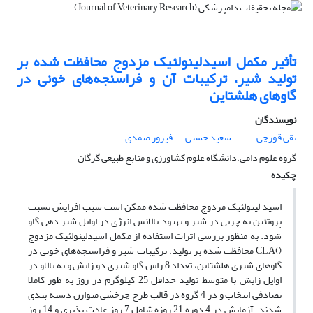
تأثیر مکمل اسیدلینولئیک مزدوج محافظت شده بر
تولید شیر، ترکیبات آن و فراسنجه‌های خونی در
گاوهای هلشتاین
نویسندگان
تقی قورچی
سعید حسنی
فیروز صمدی
گروه علوم دامی،دانشگاه علوم کشاورزی و منابع طبیعی گرگان
چکیده
اسید لینولئیک مزدوج محافظت شده ممکن است سبب افزایش نسبت
پروتئین به چربی در شیر و بهبود بالانس انرژی در اوایل شیر دهی گاو
شود. به منظور بررسی اثرات استفاده از مکمل اسیدلینولئیک مزدوج
(‌)CLA محافظت شده بر تولید، ترکیبات شیر و فراسنجه‌های خونی در
گاوهای شیری هلشتاین، تعداد 8 راس گاو شیری دو زایش و به بالاو در
اوایل زایش با متوسط تولید حداقل 25 کیلوگرم در روز به طور کاملا
تصادفی انتخاب و در 4 گروه در قالب طرح چرخشی متوازن دسته بندی
شدند. آزمایش در 4 دوره 21 روزه شامل 7 روز عادت پذیری و 14 روز