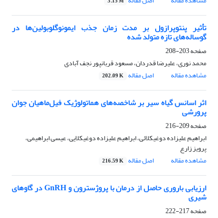
مشاهده مقاله
اصل مقاله
3.15 M
تأثیر پنتوپرازول بر مدت زمان جذب ایمونوگلوبولین‌ها در
گوساله‌های تازه متولد شده
صفحه
203-208
محمد نوری، علیرضا قدردان، مسعود قربانپور نجف آبادی
مشاهده مقاله
اصل مقاله
202.09 K
اثر اسانس گیاه سیر بر شاخصه‌های هماتولوژیک فیل‌ماهیان جوان
پرورشی
صفحه
209-216
ابراهیم علیزاده دوغیکلائی، ابراهیم علیزاده دوغیکلایی، عیسی ابراهیمی،
پرویز زارع
مشاهده مقاله
اصل مقاله
216.59 K
ارزیابی باروری حاصل از درمان با پروژسترون و GnRH در گاوهای
شیری
صفحه
217-222