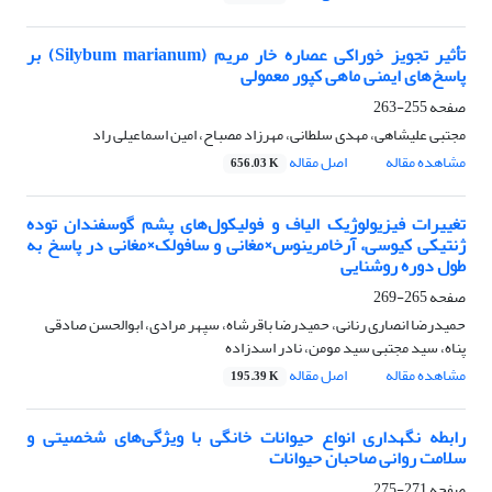
تأثیر تجویز خوراکی عصاره خار مریم ‌(Silybum marianum)‌ بر
پاسخ‌های ایمنی ماهی کپور معمولی
صفحه
255-263
مجتبی علیشاهی، مهدی سلطانی، مهرزاد مصباح، امین اسماعیلی راد
مشاهده مقاله
اصل مقاله
656.03 K
تغییرات فیزیولوژیک الیاف و فولیکول‌های پشم گوسفندان توده
ژنتیکی کیوسی، آرخامرینوس‌×‌مغانی و سافولک‌×‌مغانی در پاسخ به
طول دوره روشنایی
صفحه
265-269
حمیدرضا انصاری رنانی، حمیدرضا باقرشاه، سپهر مرادی، ابوالحسن صادقی
پناه، سید مجتبی سید مومن، نادر اسدزاده
مشاهده مقاله
اصل مقاله
195.39 K
رابطه نگهداری انواع حیوانات خانگی با ویژگی‌های شخصیتی و
سلامت روانی صاحبان حیوانات
صفحه
271-275