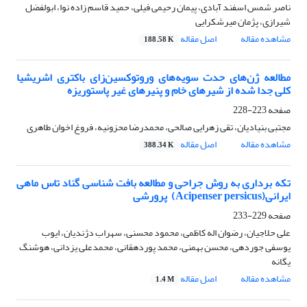
ناصر شمس اسفند آبادی، پیمان رحیمی فیلی، حمید قاسم زاده نوا، ابولفضل
شیرازی، پژمان میرشکرایی
مشاهده مقاله
اصل مقاله
188.58 K
مطالعه ژن‌های حدت سویه‌های وروتوکسین‌زای باکتری اشریشیا
کلی جدا شده از شیرهای خام و پنیرهای غیر پاستوریزه
صفحه
223-228
مجتبی بنیادیان، تقی زهرایی صالحی، محمدرضا محزونیه، فروغ اخوان طاهری
مشاهده مقاله
اصل مقاله
388.34 K
تکه برداری به روش جراحی و مطالعه بافت شناسی گناد تاس ماهی
ایرانی(Acipenser persicus) ‌ پرورشی
صفحه
229-233
علی حلاجیان، رضوان اله کاظمی، محمود محسنی، سهراب دژندیان، ایوب
یوسفی جوردهی، محسن بهمنی، محمد پوردهقانی، محمدعلی یزدانی، هوشنگ
یگانه
مشاهده مقاله
اصل مقاله
1.4 M