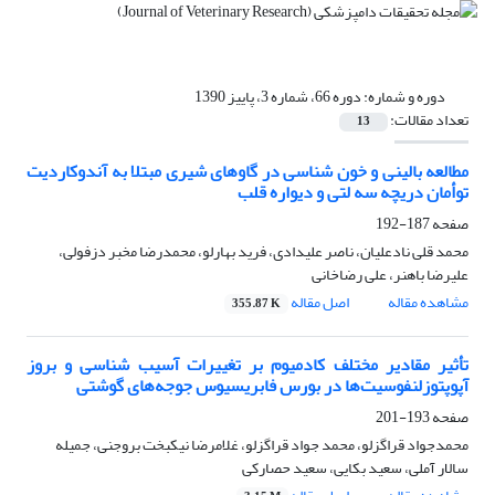
دوره و شماره:
دوره 66، شماره 3، پاییز 1390
تعداد مقالات:
13
مطالعه بالینی و خون شناسی در گاو‌های شیری مبتلا به آندوکاردیت
توأمان دریچه سه لتی و دیواره قلب
صفحه
187-192
محمد قلی نادعلیان، ناصر علیدادی، فرید بهارلو، محمدرضا مخبر دزفولی،
علیرضا باهنر، علی رضاخانی
مشاهده مقاله
اصل مقاله
355.87 K
تأثیر مقادیر مختلف کادمیوم بر تغییرات آسیب شناسی و بروز
آپوپتوزلنفوسیت‌ها در بورس فابریسیوس جوجه‌های گوشتی
صفحه
193-201
محمدجواد قراگزلو، محمد جواد قراگزلو، غلامرضا نیکبخت بروجنی، جمیله
سالار آملی، سعید بکایی، سعید حصارکی