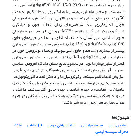
چهار جیره با مقادیر مختلف g/kg 05/0، 10/0، 15/0، 20/0 اسانس سیر
تهیه شد. بچه فیل ماهیان پرورشی با میانگین وزنی2±24 گرم، به مدت
56 روز با جیره‌های غذایی تغذیه و در انتهای دوره آزمایش، شاخص‌های
خونی اندازه‌گیری شد. شاخص‌های زمان انعقاد خون و میانگین
هموگلوبین در هر گلبول قرمز ‌(MCH)‌ روندی افزایشی در تیمار‌های
حاوی اسانس سیر نشان داد. تعداد لنفوسیت‌ها در جیره‌های حاوی
g/kg05/0، g/kg10/0 و g/kg 15/0 اسانس سیر، به طور معنی‌داری
بیشتر از تیمارهای شاهد و حاوی آنتی‌بیوتیک و تعداد نوتروفیل خون در
تیمارهای حاوی g/kg15/0 و g/kg20/0 اسانس سیر به طور معنی‌داری
کمتر از سایر تیمارها بود. ‌ ‌در مجموع نتایج نشان داد که افزودن اسانس
سیر با افزایش زمان انعقاد خون، میزان هموگلوبین گویچه‌های قرمز،
افزایش تعداد لنفوسیت‌ها و نوتروفیل‌ها و کاهش تعداد ائوزینوفیل‌ها،
تاثیر معنی‌داری بر ارتقاء سیستم ایمنی و وضعیت فیزیولوژیک بدن فیل
ماهیان در مقایسه با جیره شاهد و جیره حاوی آنتی‌بیوتیک داشته و
می‌تواند جایگزین مناسبی برای آنتی‌بیوتیک اکسی‌تتراسایکلین در جیره
غذایی فیل ماهیان جوان پرورشی باشد. ‌‌ ‌
کلیدواژه‌ها
اسانس سیر
سیستم ایمنی
شاخص‌های خونی
فیل‌ماهی
ماده
محرک سیستم ایمنی