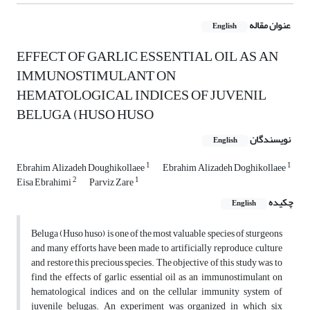
عنوان مقاله
English
EFFECT OF GARLIC ESSENTIAL OIL AS AN
IMMUNOSTIMULANT ON
HEMATOLOGICAL INDICES OF JUVENIL
BELUGA (HUSO HUSO
نویسندگان
English
1
1
Ebrahim Alizadeh Doughikollaee
Ebrahim Alizadeh Doghikollaee
2
1
Eisa Ebrahimi
Parviz Zare
چکیده
English
Beluga (Huso huso) is one of the most valuable species of sturgeons
and many efforts have been made to artificially reproduce, culture
and restore this precious species. The objective of this study was to
find the effects of garlic essential oil as an immunostimulant on
hematological indices and on the cellular immunity system of
juvenile belugas. An experiment was organized in which six