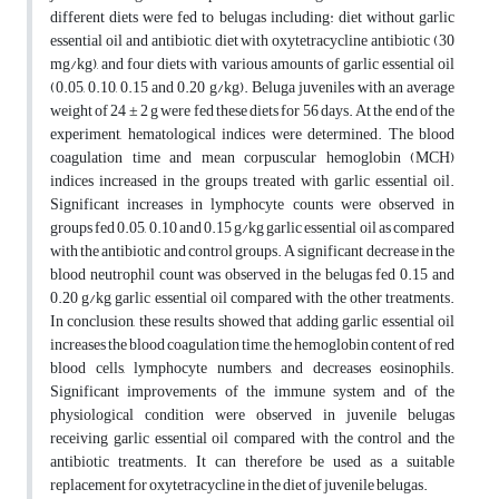
different diets were fed to belugas including: diet without garlic
essential oil and antibiotic, diet with oxytetracycline antibiotic (30
mg/kg), and four diets with various amounts of garlic essential oil
(0.05, 0.10, 0.15 and 0.20 g/kg). Beluga juveniles with an average
weight of 24 ± 2 g were fed these diets for 56 days. At the end of the
experiment, hematological indices were determined. The blood
coagulation time and mean corpuscular hemoglobin (MCH)
indices increased in the groups treated with garlic essential oil.
Significant increases in lymphocyte counts were observed in
groups fed 0.05, 0.10 and 0.15 g/kg garlic essential oil as compared
with the antibiotic and control groups. A significant decrease in the
blood neutrophil count was observed in the belugas fed 0.15 and
0.20 g/kg garlic essential oil compared with the other treatments.
In conclusion, these results showed that adding garlic essential oil
increases the blood coagulation time, the hemoglobin content of red
blood cells, lymphocyte numbers, and decreases eosinophils.
Significant improvements of the immune system and of the
physiological condition were observed in juvenile belugas
receiving garlic essential oil compared with the control and the
antibiotic treatments. It can therefore be used as a suitable
replacement for oxytetracycline in the diet of juvenile belugas.