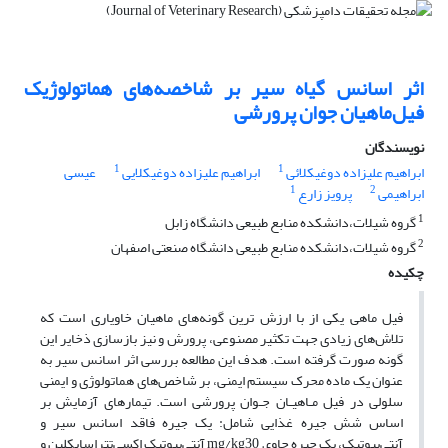
اثر اسانس گیاه سیر بر شاخصه‌های هماتولوژیک
فیل‌ماهیان جوان پرورشی
نویسندگان
1
1
ابراهیم علیزاده دوغیکلائی
ابراهیم علیزاده دوغیکلایی
عیسی
1
2
ابراهیمی
پرویز زارع
1
گروه شیلات،دانشکده منابع طبیعی دانشگاه زابل
2
گروه شیلات،دانشکده منابع طبیعی دانشگاه صنعتی اصفهان
چکیده
فیل ماهی یکی از با ارزش ترین گونه‌های ماهیان خاویاری است که
تلاش‌های زیادی جهت تکثیر مصنوعی، پرورش و نیز بازسازی ذخایر این
گونه صورت گرفته است. هدف این مطالعه بررسی اثر اسانس سیر به
عنوان یک ماده محرک سیستم ایمنی، بر شاخص‌های هماتولوژی و ایمنی
سلولی در فیل مـاهیـان جـوان پرورشی است. تیمار‌های آزمایش بر
اساس شش جیره غذایی شامل: یک جیره فاقد اسانس سیر و
آنتی‌بیوتیک، یک جیره حاوی mg/kg30 آنتی‌بیوتیک اکسی‌تتراسایکلین و