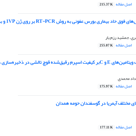
اصل مقاله
215.37 K
ی بورس عفونی به روش RT-PCR بر روی ژن ‌1VP و بررسی احتمال حضور ویروسهای باز آرائی شده
ی، جمشید رزم یار
اصل مقاله
255.07 K
 قوچ تالشی در ذخیره‌سازی در دمای 5 درجه سانتیگراد
داد محمدی
اصل مقاله
175.97 K
ای مختلف آیمریا در گوسفندان حومه همدان
اصل مقاله
177.11 K