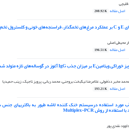
قلیچی
اصل مقاله
208.92 K
سترول تخم‌مرغ
ار محیطی اصلی
اصل مقاله
196.51 K
زان جذب‌ IgG آغوز در گوساله‌های تازه متولد شده
مد مخبر دذفولی، غلامرضا نیکبخت بروجنی، محمد ربانی، پرویز تاجیک، زینب حمیدیا
اصل مقاله
193.21 K
ب مورد استفاده درسیستم خنک کننده لاشه طیور به باکتریهای جنس سال
اده از روش Multiplex-PCR
اوود نقدی پور