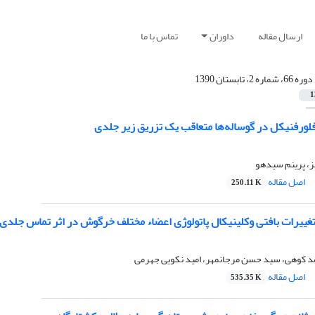
ارسال مقاله
داوران
تماس با ما
دوره 66، شماره 2، تابستان 1390
1
لورفنیکل در گوساله‌ها متعاقب یک تزریق زیر جلدی
یز، پرینم سیدهو
اصل مقاله
250.11 K
تغییرات بافتی وکلینیکال پاتولوژی اعضاء مختلف خرگوش در اثر تماس جلدی 
 کوهی، سید حسن مرجانمهر، امید نکویی جهرمی
اصل مقاله
535.35 K