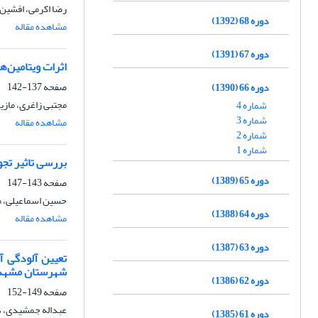
رضا اکرمی، افشین 
دوره 68 (1392)
مشاهده مقاله
دوره 67 (1391)
اثرات ویتامین‌های E و C بر عملکرد مرغ‌های تخمگذار، فراسنجه‌های خونی و کل
صفحه
137-142
دوره 66 (1390)
مجتبی زاغری، مازی
شماره 4
شماره 3
مشاهده مقاله
شماره 2
شماره 1
بررسی تاثیر تجویز خوراکی ویتامینE بر می
دوره 65 (1389)
صفحه
143-147
حسین اسماعیلی، مح
دوره 64 (1388)
مشاهده مقاله
دوره 63 (1387)
تعیین آلودگی آ
شهرستان مشهد با استف
دوره 62 (1386)
صفحه
149-152
عبداله جمشیدی، د
دوره 61 (1385)