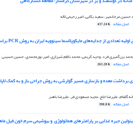
مثانه در گوسفند و بز در شهرستان گرمسار: مطالعه کشتارگاهی
حسین مرجانمهر، سعید بکایی، امیر رحیمی لاله
اصل مقاله
437.24 K
دی از جدایه‌های مایکوپلاسما سینوویه ایران به روش PCR براساس تکثیر بخشی از ناحیه انتهایی 5‌ژن VlhA
حمد بزرگمهری فرد، وحید کریمی، محمد ناظم شیرازی، امیر نورمحمدی، حسین حسینی
اصل مقاله
263.28 K
‌ای برداشت معده و بازسازی مسیر گوارشی به روش جراحی باز و به کمک لا
انه گلفام، علیرضا خلج، مجید مسعودی فر، علیرضا باهنر
اصل مقاله
390.8 K
ین جیره غذایی بر پارامترهای هماتولوژی‌ ‌ و بیوشیمی سرم خون فیل ماهیان ‌(Huso huso)‌ جوان پرو