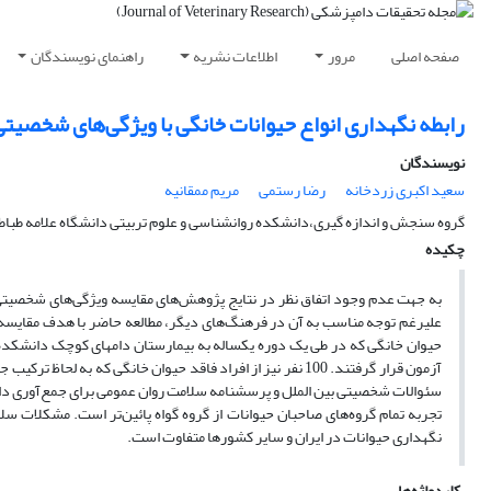
صفحه اصلی
مرور
اطلاعات نشریه
راهنمای نویسندگان
رابطه نگهداری انواع حیوانات خانگی با ویژگی‌های شخصیت
نویسندگان
سعید اکبری زردخانه
رضا رستمی
مریم ممقانیه
گروه سنجش و اندازه گیری،دانشکده روانشناسی و علوم تربیتی دانشگاه علامه طباط
چکیده
به جهت عدم وجود اتفاق نظر در نتایج پژوهش‌های مقایسه ویژگی‌های شخصیتی 
حیوان خانگی که در طی یک دوره یکساله به بیمارستان دامهای کوچک دانشکد
آزمون قرار گرفتند. 100 نفر نیز از افراد فاقد حیوان خانگی که
سئوالات شخصیتی بین الملل و پرسشنامه سلامت روان عمومی برای جمع‌آوری داده
تجربه تمام گروه‌های صاحبان حیوانات از گروه گواه پائین‌تر است. مشکلات سل
نگهداری حیوانات در ایران و سایر کشورها متفاوت است. ‌
کلیدواژه‌ها