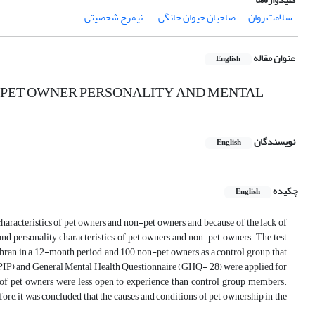
سلامت روان
صاحبان حیوان خانگی.
‌‌نیمرخ شخصیتی
عنوان مقاله
English
D PET OWNER PERSONALITY AND MENTAL
نویسندگان
English
چکیده
English
characteristics of pet owners and non-pet owners, and because of the lack of
 and personality characteristics of pet owners and non-pet owners. The test
Tehran in a 12-month period, and 100 non-pet owners as a control group that
(IPIP) and General Mental Health Questionnaire (GHQ- 28) were applied for
ps of pet owners were less open to experience than control group members.
re, it was concluded that the causes and conditions of pet ownership in the