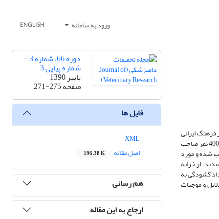
ورود به سامانه
ENGLISH
دوره 66، شماره 3 -
شماره پیاپی 3
پاییز 1390
صفحه
271-275
فایل ها
 فرهنگ ایرانی
XML
علیرغم توجه مناسب به آن در فرهنگ‌های دیگر، مطالعه حاضر با هدف مقایسه این دو گروه از افراد در ابعاد شخصیتی و سلامت روان انجام شد. برای این منظور تعداد 400 نفر صاحب
اصل مقاله
ب شده و مورد
196.38 K
ب شدند. از خزانه
داد گشودگی به
هم رسانی
لایل و موجبات
ارجاع به این مقاله