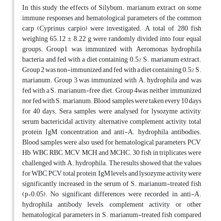
In this study the effects of Silybum. marianum extract on some
immune responses and hematological parameters of the common
carp (Cyprinus carpio) were investigated. A total of 280 fish
weighing 65.12 ± 8.22 g were randomly divided into four equal
groups. Group1 was immunized with Aeromonas hydrophila
bacteria and fed with a diet containing 0.5% S. marianum extract.
Group 2 was non-immunized and fed with a diet containing 0.5% S.
marianum. Group 3 was immunized with A. hydrophila and was
fed with a S. marianum-free diet. Group 4was neither immunized
nor fed with S. marianum. Blood samples were taken every 10 days
for 40 days. Sera samples were analysed for lysozyme activity,
serum bactericidal activity, alternative complement activity, total
protein, IgM concentration and anti-A. hydrophila antibodies.
Blood samples were also used for hematological parameters, PCV,
Hb, WBC, RBC, MCV, MCH, and MCHC. 30 fish in triplicates were
challenged with A. hydrophila. The results showed that the values
for WBC, PCV, total protein, IgM levels, and lysozyme activity were
significantly increased in the serum of S. marianum-treated fish
(p<0.05). No significant differences were recorded in anti-A.
hydrophila antibody levels, complement activity, or other
hematological parameters in S. marianum-treated fish compared