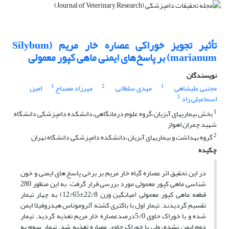
تأثیر تجویز خوراکی عصاره خار مریم ‌(Silybum
marianum)‌ بر پاسخ‌های ایمنی ماهی کپور معمولی
نویسندگان
1
2
1
مجتبی علیشاهی
مهدی سلطانی
مهرزاد مصباح
امین
1
اسماعیلی راد
1
بخش بیماریهای آبزیان،گروه علوم درمانگاهی،دانشکده دامپزشکی دانشگاه
شهید چمران اهواز
2
گروه بهداشت و بیماریهای آبزیان،دانشکده دامپزشکی دانشگاه تهران
چکیده
در این تحقیق اثر عصاره گیاه خار مریم بر برخی پاسخ های ایمنی و خون
شناسی ماهی کپور معمولی مورد بررسی قرار گرفت. به این منظور 280
قطعه ماهی کپور معمولی (میانگین وزن 22/8±12/65) به چهار تیمار
تقسیم گردیدند. تیمار اول با باکتری کشته آئروموناس هیدروفیلا ایمن
شده و با خوراک حاوی 5/0‌درصدعصاره خار مریم تغذیه گردید. تیمار
دوم ایمن نشده‌، ولی با خوراک حاوی عصاره تغذیه شد. تیمار سوم به