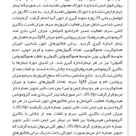
روش فوق ایمن شده و با خوراک معمولی تغذیه شد، در صورتیکه تیمار
چهارم ایمن نشده و با خوراک معمولی تغذیه گردید. به مدت 40 روز در
فواصل زمانی 10 روزه نمونه گیری از خون آنها انجام گرفت. آزمایشات
ایمنی شناسی شامل میزان فعالیت لایزوزیم سرم، میزان قدرت باکتری
کشی سرم، فعالیت مسیر التراناتیو کمپلمان، میزان آنتی بادی ضد
آئروموناس هیدروفیلا، میزان پروتئین تام و میزان IgM سرم ماهیان هر
تیمار اندازه گیری گردید. برخی فاکتورهای خون شناسی (میزان
هماتوکریت، هموگلوبین، تعداد گلبول‌های سفید و قرمز خونی، حجم
متوسط گلبولی، وزن متوسط هموگلوبولین گلبولی و غلظت هموگلوبولین
گلبولی) نیز در هر تیماراندازه گیری شد. در انتهای دوره تیمارها با
باکتری آئروموناس هیدروفیلای‌‌زنده چالش داده شدند. و تلفات بعد از
چالش ثبت گردید. نتایج مشخص ساخت که سطح لایزوزیم سرم و میزان
پروتئین تام و میزان IgM سرم، تعداد گلبول‌های سفید و میزان
هماتوکریت در هر دو تیمار ایمن و غیر ا‌ یمن تحت تاثیر تجویز عصاره خار
مریم قرار گرفت (05/0‌p<‌.) در صورتیکه تیتر آنتی بادی ضد آئروموناس
هیدروفیلا، فعالیت کمپلمان و سایر فاکتورهای خون شناسی در هر دو
گروه ایمن و غیر ایمن تحت تاثیر تجویز عصاره قرار نگرفتند (05/0‌p<‌)‌.
میزان قدرت باکتری کشی سرم و تلفات بعد از چالش با باکتری
آئروموناس هیدروفیلا نیز فقط در تیمار غیر ایمن تحت تاثیر تجویز
عصاره خارمریم قرار گرفت(05/0‌p<‌.) بطور کلی می‌توان نتیجه گرفت که
تجویز عصاره خار مریم بصورت خوراکی باعث تحریک برخی فاکتورهای