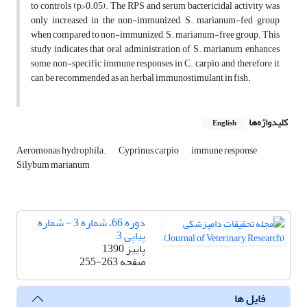
to controls (p>0.05). The RPS and serum bactericidal activity was
only increased in the non-immunized, S. marianum-fed group
when compared to non-immunized, S. marianum-free group. This
study indicates that oral administration of S. marianum enhances
some non-specific immune responses in C. carpio, and therefore it
can be recommended as an herbal immunostimulant in fish.
کلیدواژه‌ها
English
Aeromonas hydrophila.
Cyprinus carpio
immune response
Silybum marianum
دوره 66، شماره 3 - شماره
پیاپی 3
پاییز 1390
صفحه
255-263
فایل ها