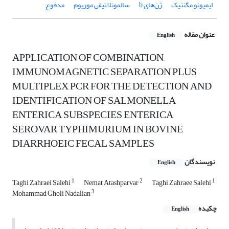
ایمیونو مگنتیک
ژن‌های b
سالمونلا تیفی موریوم
مدفوع
عنوان مقاله
English
APPLICATION OF COMBINATION,
IMMUNOMAGNETIC SEPARATION PLUS
MULTIPLEX PCR FOR THE DETECTION AND
IDENTIFICATION OF SALMONELLA
ENTERICA SUBSPECIES ENTERICA
SEROVAR TYPHIMURIUM IN BOVINE
DIARRHOEIC FECAL SAMPLES
نویسندگان
English
1
2
1
Taghi Zahraei Salehi
Nemat Atashparvar
Taghi Zahraee Salehi
3
Mohammad Gholi Nadalian
چکیده
English