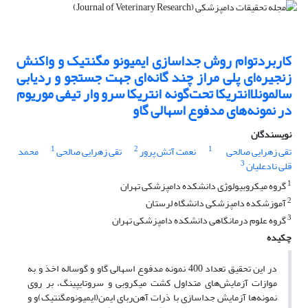
کاربردتوام روش جداسازی ایمیونو مگنتیک و واکنش
زنجیره‌ای پلی مراز چند گانه‌ای جهت جستجو و ردیابی
سالمونلاانتریکا تحت‌گونه انتریکا سرو وار تیفی موریوم
در نمونه‌های مدفوع اسهالی گاو‌
نویسندگان
1
2
1
تقی زهرایی صالحی
نعمت آتش پرور
‌تقی زهرایی صالحی
‌محمد
3
قلی نادعلیان
1
گروه میکروبیولوژی دانشکده دامپزشکی تهران
2
آموزشکده دامپزشکی دانشگاه لرستان
3
گروه علوم درمانگاهی دانشکده دامپزشکی تهران
چکیده
در این تحقیق تعداد 400 نمونه مدفوع اسهالی گاو و گوساله اخذ و به
موازات آزمایش‌های متداول کشت میکروبی و سروتایپینگ، بر روی
نمونه‌ها آزمایش جداسازی با ذرات آهن‌ربای ایمن(ایمیونومگنتیک)و ‌و