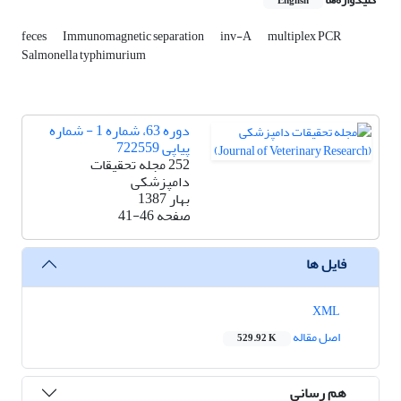
English
feces
Immunomagnetic separation
inv-A
multiplex PCR
Salmonella typhimurium
دوره 63، شماره 1 - شماره
پیاپی 722559
252 مجله تحقیقات
دامپزشکی
بهار 1387
صفحه
41-46
فایل ها
XML
اصل مقاله
529.92 K
هم رسانی