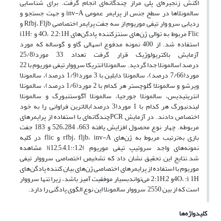
اکنش زنجیره‌ای پلی مراز چندگانه‌ای انجام گرفت. برای شناسایی
سالمونلا‌ها در سطح جنس از پرایمر عمومی inv-A ‌و جهت جستجو و
ردیابی سرو وار تیفی موریوم از سه جفت پرایمر اختصاصی Rfbj، Fljb ‌و
Flic ‌مربوط به توالی ژن‌های سنتزکننده پادگن‌های 4O، 2‚2:1H ‌و :i1H
‌استفاده شد. از 400 نمونه مدفوع اسهالی گاو و گوساله که مورد
آزمایش باکتریولوژیک قرار گرفت تعداد 33 مورد(25/8
درصد)سالمونلا جدا گردید. سالمونلا انتریکا سرووار تیفی موریوم با 22
مورد(7/66 درصد)، سالمونلا دابلین با 3 مورد(1/9 درصد)، سالمونلا
ویرشو و سالمونلا گلوچستر هر کدام با 2 مورد(1/6 درصد)، سالمونلا
انتریتیدیس، سالمونلا جورجیا، سالمونلا آگوستنبورگ و سالمونلا
لیندنبورگ هر کدام با 1 مورد(3 درصد)بالاترین فراوانی را به خود
اختصاص دادند. در آزمایش PCRچندگانه‌ای با استفاده از پرایمرهای
مربوطه. چهار نوع محصول افزایش یافته 663، 526،284 و 183 جفت
بازی به‌ترتیب مربوط به ژن‌های rfbj، fljb، inv-A ‌و flic ‌در کلیه
نمونه‌های واجد سروتیپ تیفی موریوم ‌)2‚1::i12‚5‚4‚1(‌ مشاهده
شد.‌نتایج این تحقیق نشان داد که تشخیص اختصاصی سرووار تیفی
موریوم با استفاده از پرایمر‌های اختصاصی ژن‌های بیان کننده پادگن‌های
4O، :i 1Hو 2‚2:1H ‌می‌تواندبسیار موفقیت آمیز باشد، زیرا تنها سرووار
است که از بین 2550 ‌ سرووار سالمونلا این نوع الگوی پادگنی را دارد. ‌
کلیدواژه‌ها