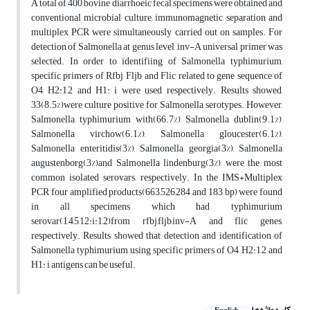
A total of 400 bovine diarrhoeic fecal specimens were obtained and
conventional microbial culture, immunomagnetic separation and
multiplex PCR were simultaneously carried out on samples. For
detection of Salmonella at genus level, inv-A universal primer was
selected. In order to identifiing of Salmonella typhimurium,
specific primers of Rfbj, Fljb and Flic related to gene sequence of
O4, H2:1,2 and H1: i were used, respectively. Results showed,
33(8.5%)were culture positive for Salmonella serotypes. However,
Salmonella typhimurium with(66.7%), Salmonella dublin(9.1%),
Salmonella virchow(6.1%), Salmonella gloucester(6.1%),
Salmonella enteritidis(3%), Salmonella georgia(3%), Salmonella
augustenborg(3%)and Salmonella lindenburg(3%), were the most
common isolated serovars, respectively. In the IMS+Multiplex
PCR four amplified products(663,526,284 and 183 bp) were found
in all specimens which had typhimurium
serovar(1,4,5,12:i:1,2)from rfbj,fljb,inv-A and flic genes,
respectively. Results showed that detection and identification of
Salmonella typhimurium using specific primers of O4, H2:1,2 and
H1: i antigens can be useful.
کلیدواژه‌ها