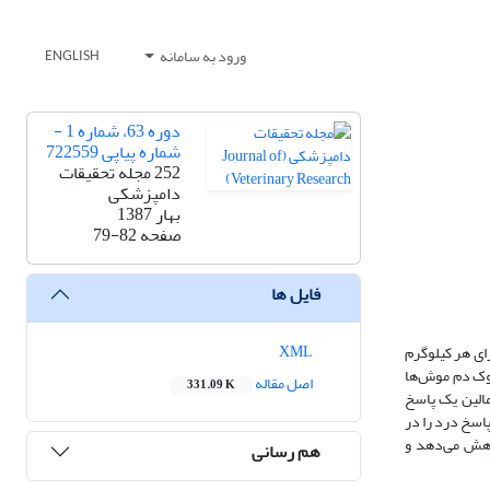
ورود به سامانه
ENGLISH
دوره 63، شماره 1 -
شماره پیاپی 722559
252 مجله تحقیقات
دامپزشکی
بهار 1387
صفحه
79-82
فایل ها
XML
ساعت، تزریقات داخلی صفاقی انسولین (2 واحد به ازای هر کیلوگرم وزن بدن) و گلوکز (2 گرم به ازای هر کیلوگرم
نگیری از نوک دم موش‌ها
اصل مقاله
331.09 K
ایی فرمالین یک پاسخ
تزریق گلوکز پاسخ درد را در
اهش می‌دهد و
هم رسانی