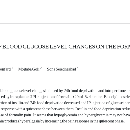
F BLOOD GLUCOSE LEVEL CHANGES ON THE FORM
1
2
3
onfard
Mojtaba Goli
Sona Seiednezhad
 blood glucose level changes induced by 24h food deprivation and intraperitoneal 
ced by intraplantar (IPL) injection of formalin (20ml , 5%) in mice. Blood glucose 
ction of insulin and 24h food deprivation decreased and IP injection of glucose in
 response with a quiescent phase between them. Insulin and food deprivation redu
ase of formalin pain. It seems that hypoglycemia and hyperglycemia may not hav
 produces hyperalgesia by increasing the pain response in the quiescent phase.