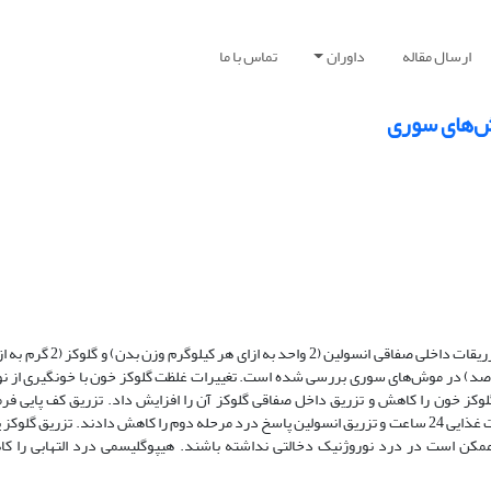
ارسال مقاله
داوران
تماس با ما
وش‌های سوری
اثر تغییرات غلظت گلوکز خون ایجاد شده متعاقب محرومیت غذایی 24 
دن) بر پاسخهای درد ناشی از تزریق کف پایی فرمالین (20 میکرولیتر، 5درصد) در موش‌های سوری بررسی شده است. تغییرات غلظت گلوکز خون با خو
صفاقی انسولین و محرومیت غذایی 24 ساعت میزان گلوکز خون را کاهش و تزریق داخل صفاقی گلوکز آن را افزایش داد. تزریق کف پ
مشخص درد دو مرحله‌ای با یک مرحله سکون بین دو مرحله ایجاد کرد. محرومیت غذایی 24 ساعت و تزریق انسولین پاسخ درد مرحله دوم را کاهش دادند. 
مکن است در درد نوروژنیک دخالتی نداشته باشند. هیپوگلیسمی درد التهابی را ک