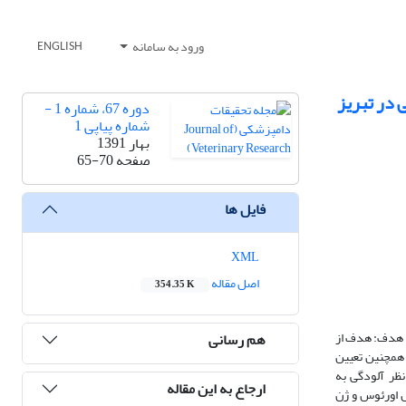
ورود به سامانه
ENGLISH
 در تبریز
دوره 67، شماره 1 -
شماره پیاپی 1
بهار 1391
صفحه
65-70
فایل ها
XML
اصل مقاله
354.35 K
. هدف: هدف از
هم رسانی
 میزان شیوع استافیلوکوکوس اورئوس‌ ‌مقاوم به متی سیلین در پنیر های سفید و کره های سنتی عرضه شده در تبریز با روش های کشت و PCR و همچنین تعیین
ابتدا از نظر آلودگی به
ارجاع به این مقاله
س اورئوس و ژن