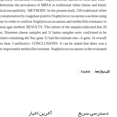
termine the prevalence of MRSA in traditional white cheese and butter
otical susceptibility. METHODS: In the present study, 250 traditional white
r contamination by coagulase positive Staphylococcus aureus was done using
ne in order to confirm Staphylococcus aureus and methicillin resistance to
iffusion agar method. RESULTS: The culture of the samples indicated that 26
us. Nineteen cheese samples and 11 butter samples were confirmed to be
tes containing the Nuc gene, 11 had the resistant mec-A gene. In overall,
ore than 3 antibiotics. CONCLUSIONS: It can be stated that there was a
st importantly methicillin resistant. Staphylococcus aureus in the evaluated
کلیدواژه‌ها
English
دسترسی سریع
آخرین اخبار