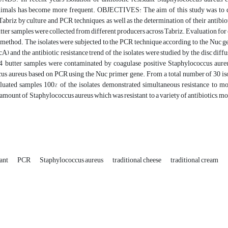
imals has become more frequent. OBJECTIVES: The aim of this study was to de
Tabriz by culture and PCR techniques, as well as the determination of their antibi
tter samples were collected from different producers across Tabriz. Evaluation fo
 method. The isolates were subjected to the PCR technique according to the Nuc ge
A) and the antibiotic resistance trend of the isolates were studied by the disc d
4 butter samples were contaminated by coagulase positive Staphylococcus aure
s aureus based on PCR using the Nuc primer gene. From a total number of 30 isola
luated samples 100% of the isolates demonstrated simultaneous resistance to m
amount of Staphylococcus aureus which was resistant to a variety of antibiotics, mo
tant
PCR
Staphylococcus aureus
traditional cheese
traditional cream