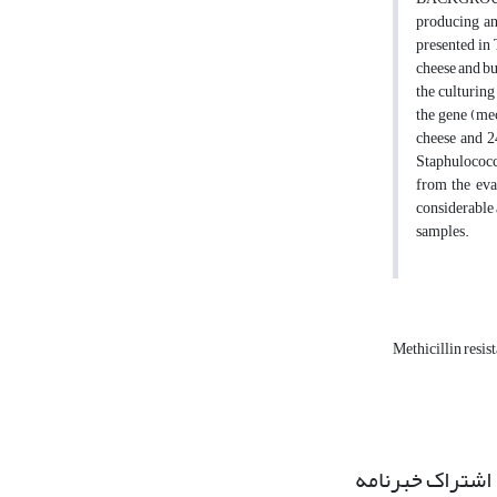
producing an
presented in 
cheese and bu
the culturing
the gene (mec
cheese and 2
Staphulococcu
from the eva
considerable 
samples.
Methicillin resis
اشتراک خبرنامه