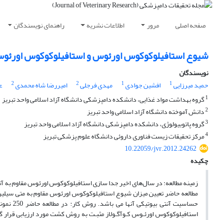
صفحه اصلی
مرور
اطلاعات نشریه
راهنمای نویسندگان
شیوع استافیلوکوکوس اورئوس و استافیلوکوکوس اورئوس مقا
نویسندگان
2
2
1
1
حمید میرزایی
افشین جوادی
مهدی فرجلی
امیررضا شاه محمدی
ع
1
گروه بهداشت مواد غذایی، دانشکده دامپزشکی دانشگاه آزاد اسلامی واحد تبریز
2
دانش آموخته دانشگاه آزاد اسلامی واحد تبریز
3
گروه پاتوبیولوژی، دانشکده دامپزشکی دانشگاه آزاد اسلامی واحد تبریز
4
مرکز تحقیقات زیست فناوری داروئی دانشگاه علوم پزشکی تبریز
10.22059/jvr.2012.24262
چکیده
زمینه مطالعه: در سال‌های اخیر جدا سازی استافیلوکوکوس اورئوس مقاوم به آن
حساسیت آ
استافیلوکوکوس اورئـوس کـوآگـولاز مثبـت به روش کشت مورد ارزیابی قرار 