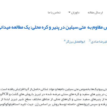
ارسال مقاله
داوران
تماس با ما
وم به ‌ متی سیلین در پنیر و کره محلی: یک مطالعه میدانی
4
3
لیرضا منادی
ابوالفضل برزگر
تی بیوتیک‌ها بخصوص متی سیلین دام‌ها و مواد غذائی حاصل از آنها افزایش یافته است
مطالعه حاضر تعیین
نتی بیوتیکی آنها می باشد. روش کار: در مطالعه حاضر 250 نمونه از پنیر‌های سفید سنتی و کره‌های محلی از مناطق مختلف سطح شهر تبریز 
گرفته و سپس ایزوله‌های حاصله توسط روش ‌ بر اساس ژن ‌ جهت تایید استافیلوکوکو