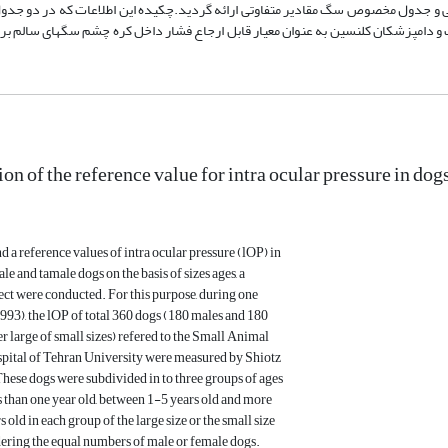
نی و جدول مخصوص سگ مقادیر متفاوتی ارائه گردید.چکیده این اطلاعات که در دو جدو
 و دامپزشکان کلنسین به عنوان معیار قابل ارجاع فشار داخل کره چشم سگهای سالم ب
n of the reference value for intra ocular pressure in dogs
nd a reference values of intra ocular pressure (lOP) in
e and tamale dogs on the basis of sizes ages, a
ect were conducted. For this purpose, during one
93), the lOP of total 360 dogs (180 males and 180
er large of small sizes) refered to the Small Animal
pital of Tehran University were measured by Shiotz
ese dogs were subdivided in to three groups of ages
s than one year old, between 1-5 years old and more
s old in each group of the large size or the small size
ering the equal numbers of male or female dogs.