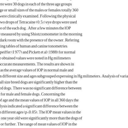
ere were 30 dogs in each of the three age groups
ge or small sizes of the males or females, totally 360
were clinically examined. Following the physical
two drops of Tetracaine (0.5%) eye drops were used
ye of the each dog . After a few minutes the lOP
e measured by using Shiotz tomometer in the morning
 dark room with the presence of the owner. Refering
ting tables of human and canine tonometries,
peiffer (I 977) and Pickett et al (1988) for normal
he obtained values were noted in Hg milimeters
accurate measurements. The results are shown in
2 as the average values of lOP in normal male and
n different size and ages subgrouped experssing in Hg milimeters. Analysis of varia
ll size breed dogs are significantly higher than the
eed dogs. There was no significant difference between
 for male and female dogs. Concerning the
f age and the mean values of lOP in all 360 days, the
alysis indicated a significant difference between the
n different ages (p<0.05). The lOP mean values in the
n one year old were significantly more than the dogs of
d or further. The range of mean values of lOP in the