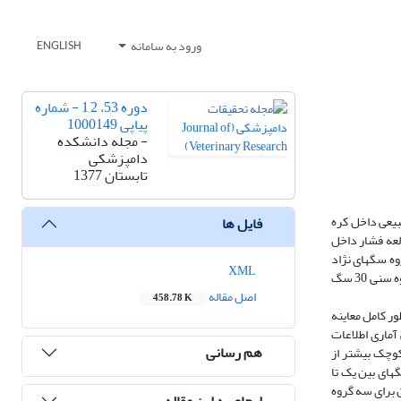
ورود به سامانه
ENGLISH
دوره 53، 1,2 - شماره
پیاپی 1000149
- مجله دانشکده
دامپزشکی
تابستان 1377
ک مختلف بر فشار طبیعی داخل کره
فایل ها
ه ای در بین سالهای 1372تا 1373 انجام شد و طی این مطالعه فشار داخل
سهای نر و ماده دو گروه سگهای نژاد
XML
بزرگ و نژاد کوچک به تعداد مساوی در نظر گرفته شدند.هر گروه نژادی نیز به سه گروه سنی زیر یکسال،یکسال تا پنج سال و پنج سال به بالا تقسیم شدند و از هر گروه سنی 30 سگ
اصل مقاله
458.78 K
ررسی ابتدا به طور کامل معاینه
تز(schiotz tonomerer) اندازه گیری شد.بررسی آماری اطلاعات
هم رسانی
کوچک بیشتر از
های بین یک تا
 برای سه گروه
ارجاع به این مقاله