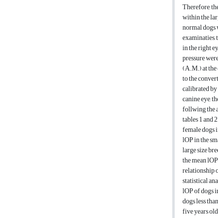
Therefore, th
within the lar
normal dogs 
examinaties, 
in the right e
pressure wer
(A.M.) at the
to the conver
calibrated by 
canine eye, t
follwing the 
tables 1 and 
female dogs i
lOP in the sma
large size br
the mean lOP
relationship o
statistical an
lOP of dogs i
dogs less tha
five years ol