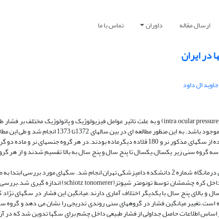
ارسال مقاله
داوران
تماس با ما
اوید ال داود
به خاطر اهمیت بیماری گلوکوم در سگ و ارزش اندازه گیری فشار داخل چشم (intra ocular pressure) و به علت تاثیر عوامل فیزیولوژیک و پاتولوژی
چشم لازم به نظر می رسید که معیار قابل ارجاعی جهت مقایسه داخل کره چشم موجود باشد. به این منظور مطالع
کره چشم 360 قلاده سگ که از نظر بالینی سالم بودند اندازه گیری شد. 180 قلاده از سگهای مذکور نر و 180 قلاده دیگرماده بودند.در هر گروه جن
تمام مراحل این مطالعه در محیطی با نور یکنواخت و در ساعات صبحگاهی در محل درمانگاه شماره 2 دانشکده دامپزشکی تهران انجام شد. سگهای مورد ب
شده و سپس با چکاندن دو قطره تتراکائین 5/0 درصد درچشم راست، فشار داخل کره چشمشان توسط تونومتر شیو
و بالای پنج سال با یکدیگر اختلاف آماری دارند.میانگین این فشار در سگهای نژاد 
ه است.تغییر میانگین فشار در گروههای سنی روندی تدریجی را نشان می دهد و گروه سگ
بر اساس اطلاعات حاصل جداولی از فشار طبیعی داخل چشم برای سگها تدوین شد که در آن