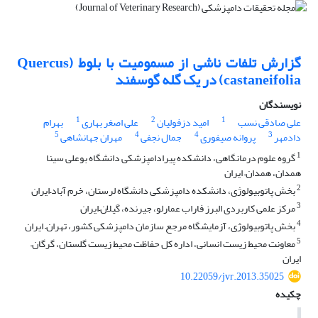
گزارش تلفات ناشی از مسمومیت با بلوط (Quercus
castaneifolia) در یک گله گوسفند
نویسندگان
1
2
1
علی صادقی نسب
امید دزفولیان
علی اصغر بهاری
بهرام
5
4
4
3
دادمهر
پروانه صیفوری
جمال نجفی
مهران جهانشاهی
1
گروه علوم درمانگاهی، دانشکده پیرادامپزشکی دانشگاه بوعلی سینا
همدان، همدان– ایران
2
بخش پاتوبیولوژی، دانشکده دامپزشکی دانشگاه لرستان، خرم آباد–ایران
3
مرکز علمی کاربردی البرز فاراب عمارلو، جیرنده، گیلان–ایران
4
بخش پاتوبیولوژی، آزمایشگاه مرجع سازمان دامپزشکی کشور، تهران– ایران
5
معاونت محیط زیست انسانی، اداره کل حفاظت محیط زیست گلستان، گرگان–
ایران
10.22059/jvr.2013.35025
چکیده