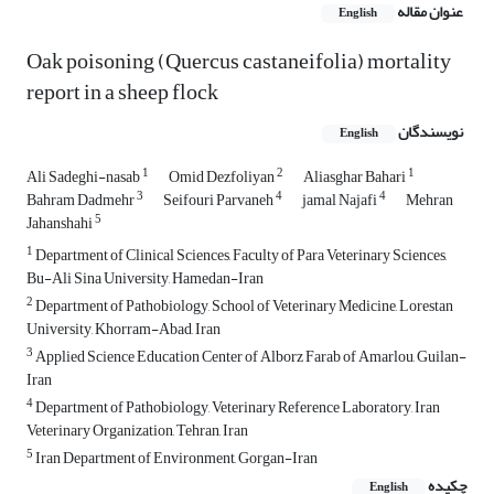
عنوان مقاله
English
Oak poisoning (Quercus castaneifolia) mortality
report in a sheep flock
نویسندگان
English
1
2
1
Ali Sadeghi-nasab
Omid Dezfoliyan
Aliasghar Bahari
3
4
4
Bahram Dadmehr
Seifouri Parvaneh
jamal Najafi
Mehran
5
Jahanshahi
1
Department of Clinical Sciences, Faculty of Para Veterinary Sciences,
Bu-Ali Sina University, Hamedan-Iran
2
Department of Pathobiology, School of Veterinary Medicine, Lorestan
University, Khorram-Abad, Iran
3
Applied Science Education Center of Alborz Farab of Amarlou, Guilan-
Iran
4
Department of Pathobiology, Veterinary Reference Laboratory, Iran
Veterinary Organization, Tehran, Iran
5
Iran Department of Environment, Gorgan-Iran
چکیده
English