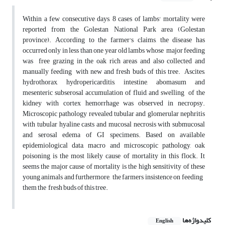
Within a few consecutive days, 8 cases of lambs' mortality were
reported from the Golestan National Park area (Golestan
province). According to the farmer's claims, the disease has
occurred only in less than one year old lambs whose major feeding
was free grazing in the oak rich areas and also collected and
manually feeding with new and fresh buds of this tree. Ascites,
hydrothorax, hydropericarditis, intestine, abomasum and
mesenteric subserosal accumulation of fluid, and swelling of the
kidney with cortex hemorrhage was observed in necropsy.
Microscopic pathology revealed tubular and glomerular nephritis
with tubular hyaline casts and mucosal necrosis with submucosal
and serosal edema of GI specimens. Based on available
epidemiological data, macro and microscopic pathology, oak
poisoning is the most likely cause of mortality in this flock. It
seems the major cause of mortality is the high sensitivity of these
young animals and furthermore, the farmers insistence on feeding
them the fresh buds of this tree.
کلیدواژه‌ها
English