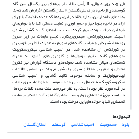
طی چند روز متوالی، 8 رأس تلفات از بره‌های زیر یکسال سن گله
گوسفندی از ناحیه پارک ملی گلستان (استان گلستان) گزارش شد که بنا
به ادعای دامدار این بیماری فقط در این بره‌ها که عمده تغذیه آنها چرای
آزاد در ناحیه بلوط خیز و جمع آوری و تعلیف دستی آنها با پاجوش‌های
تازه این درخت بوده، بروز کرده است. نشانه‌های کالبد گشایی شامل
آسیت، هیدروتوراکس، هیدروپریکارد، تجمع مایعات در زیر سروز
روده‌ها، شیردان و مزانتر، کلیه‌های متورم به همراه نقاط ریز خونریزی
در کورتکس آن مشاهده شد. در آسیب شناسی میکروسکوپیک
نمونه‌های کلیه، نفروز توبول‌ها و گلومرول‌های کلیوی به همراه
کست‌های هیالن مشاهده شد. نمونه‌های دستگاه گوارش نیز نکروز
مخاطی و ادم زیر مخاط و سروز را نشان می‌داد. بر اساس اطلاعات
اپیدمیولوژیک و سابقه موجود، کالبد گشایی و آسیب شناسی
میکروسکوپیک به احتمال بسیار زیاد مسمومیت با بلوط علت بروز تلفات
در گله مورد نظر بوده است. به نظر می‌رسد علت عمده تلفات بره‌ها،
حساسیت وی‌ژه دام‌های جوان نسبت به این گیاه و تأکید دامدار بر تعلیف
انحصاری آنها با جوانه‌های این درخت بوده است.
کلیدواژه‌ها
بلوط
مسمومیت
آسیب شناسی
گوسفند
استان گلستان