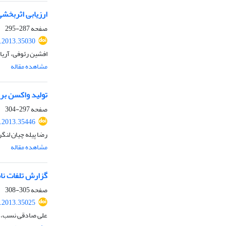
ارزیابی اثربخش
صفحه
287-295
r.2013.35030
افشین رئوفی، آریا
مشاهده مقاله
تولید واکسن برا
صفحه
297-304
r.2013.35446
رضا پیله چیان لنگ
مشاهده مقاله
گزارش تلفات ناشی از مسمومیت با
صفحه
305-308
r.2013.35025
علی صادقی نسب، ام