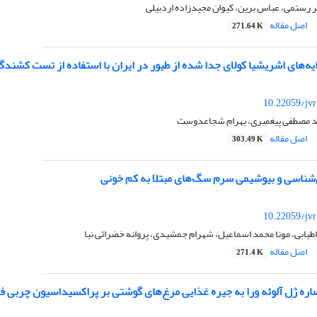
 رستمی، عباس برین، کیوان مجیدزاده اردبیلی
اصل مقاله
271.64 K
‌های اشریشیا کولای جدا شده از طیور در ایران با استفاده از تست کشندگ
10.22059/jv
د مصطفی پیغمبری، بهرام شجاعدوست
اصل مقاله
303.49 K
‌شناسی و بیوشیمی سرم سگ‌های مبتلا به کم خونی
10.22059/jv
اطیابی، مونا محمد اسماعیل، شهرام جمشیدی، پروانه خضرائی نیا
اصل مقاله
271.4 K
اره ژل آلوئه ورا به جیره غذایی مرغ‌های گوشتی بر پراکسیداسیون چربی فی