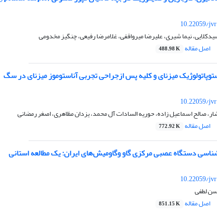
10.22059/jv
دکلایی، نیما شیری، علیرضا میرواقفی، غلامرضا رفیعی، چنگیز مخدومی
اصل مقاله
488.98 K
توپاتولوژیک میزنای و کلیه پس ازجراحی تجربی آناستوموز میزنای در سگ
10.22059/jv
ر، صالح اسماعیل زاده، حوریه السادات آل محمد، یزدان مظاهری، اصغر رمضانی
اصل مقاله
772.92 K
سی دستگاه عصبی مرکزی گاو وگاومیش‌های ایران: یک مطالعه استانی
10.22059/jv
سن لطفی
اصل مقاله
851.15 K