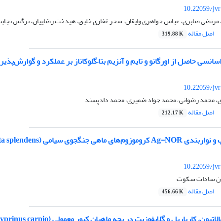
10.22059/jv
 مرتضی صابری، عباس جواهری وایقان، سحر غفاری خلیق، هیدخت رضاییان، نرگس نجاب
اصل مقاله
319.88 K
اسانسی حاصل از اورگانو و تایم و آنزیم بتا–گلوکاناز بر عملکرد و گوارش‌پذ
10.22059/jv
ی، محمد رضوانی، محمد جواد ضمیری، محمد دادپسند
اصل مقاله
212.17 K
 ماهی جنگجوی سیامی (Betta splendens)
10.22059/jv
وان سادات سکوت
اصل مقاله
456.66 K
ون، کارباریل و گلایفوزیت در بچه ماهیان کپور معمولی ‌(Cyprinus carpio)‌