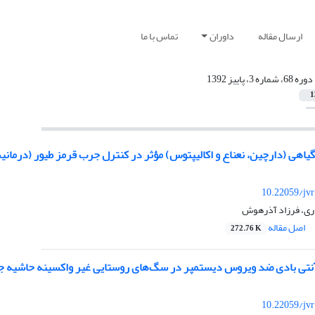
ارسال مقاله
داوران
تماس با ما
دوره 68، شماره 3، پاییز 1392
1
گیاهی (دارچین، نعناع و اکالیپتوس) مؤثر در کنترل جرب قرمز طیور (درمان
10.22059/jv
ری، فرزاد آذرهوش
اصل مقاله
272.76 K
 آنتی بادی ضد ویروس دیستمپر در سگ‌های روستایی غیر واکسینه حاشیه ج
10.22059/jv