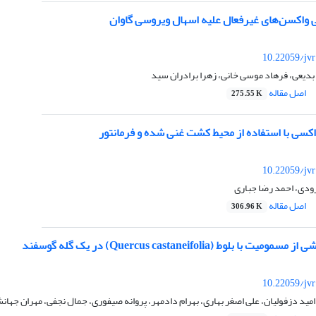
ی واکسن‌های غیرفعال علیه اسهال ویروسی گاوان
10.22059/jv
 بدیعی، فرهاد موسی خانی، زهرا برادران سید
اصل مقاله
275.55 K
کسی با استفاده از محیط کشت غنی شده و فرمانتور
10.22059/jv
رودی، احمد رضا جباری
اصل مقاله
306.96 K
 بلوط (Quercus castaneifolia) در یک گله گوسفند
10.22059/jv
ید دزفولیان، علی اصغر بهاری، بهرام دادمهر، پروانه صیفوری، جمال نجفی، مهران جهان