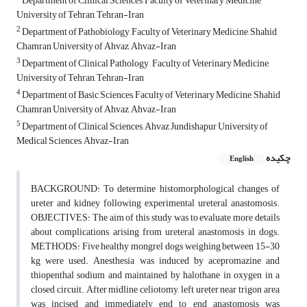
Department of Clinical Sciences, Faculty of Veterinary Medicine,
University of Tehran, Tehran-Iran
2
Department of Pathobiology, Faculty of Veterinary Medicine, Shahid
Chamran University of Ahvaz, Ahvaz-Iran
3
Department of Clinical Pathology , Faculty of Veterinary Medicine,
University of Tehran, Tehran-Iran
4
Department of Basic Sciences, Faculty of Veterinary Medicine, Shahid
Chamran University of Ahvaz, Ahvaz-Iran
5
Department of Clinical Sciences, Ahvaz Jundishapur University of
Medical Sciences, Ahvaz-Iran
چکیده
English
BACKGROUND: To determine histomorphological changes of
ureter and kidney following experimental ureteral anastomosis.
OBJECTIVES: The aim of this study was to evaluate more details
about complications arising from ureteral anastomosis in dogs.
METHODS: Five healthy mongrel dogs weighing between 15-30
kg were used. Anesthesia was induced by acepromazine and
thiopenthal sodium and maintained by halothane in oxygen in a
closed circuit. After midline celiotomy, left ureter near trigon area
was incised and immediately end to end anastomosis was