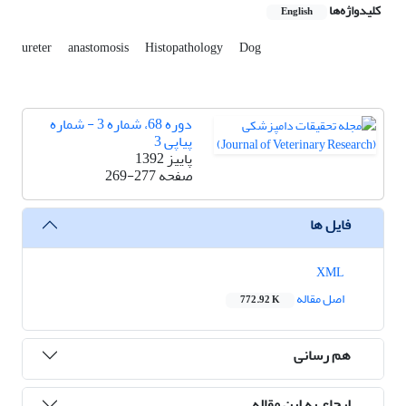
کلیدواژه‌ها
English
ureter
anastomosis
Histopathology
Dog
دوره 68، شماره 3 - شماره
پیاپی 3
پاییز 1392
صفحه
269-277
فایل ها
XML
اصل مقاله
772.92 K
هم رسانی
ارجاع به این مقاله