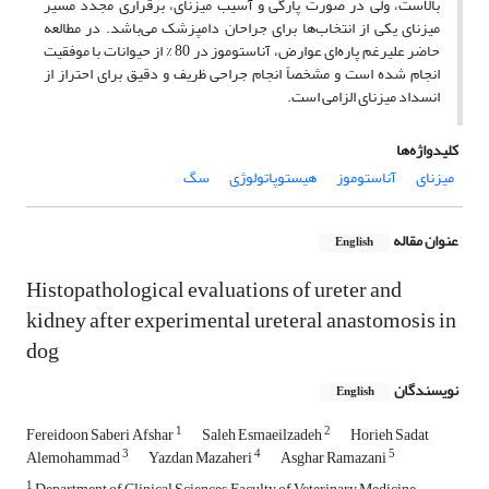
بالاست، ولی در صورت پارگی و آسیب میزنای، برقراری مجدد مسیر
میزنای یکی از انتخاب‌ها برای جراحان دامپزشک می‌باشد. در مطالعه
حاضر علیرغم پاره‌ای عوارض، آناستوموز در 80 ‌% از حیوانات با موفقیت
انجام شده است و مشخصاً انجام جراحی ظریف و دقیق برای احتراز از
انسداد میزنای الزامی است.
کلیدواژه‌ها
میزنای
آناستوموز
هیستوپاتولوژی
سگ
عنوان مقاله
English
Histopathological evaluations of ureter and
kidney after experimental ureteral anastomosis in
dog
نویسندگان
English
1
2
Fereidoon Saberi Afshar
Saleh Esmaeilzadeh
Horieh Sadat
3
4
5
Alemohammad
Yazdan Mazaheri
Asghar Ramazani
1