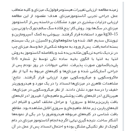
زمینه مطالعه: ارزیابی تغییرات هیستومرفولوژیک میزنای و کلیه متعاقب
عمل جراحی تجربی آناستوموزمیزنای. هدف: مقصود از این مطالعه
ارزیابی جزئیات بیشتری در مورد مشکلات برخاسته پس از آناستوموز
میزنای در سگ‌ها بود. روش کار:‌ ‌پنج قلاده سگ سالم دورگ با وزنی بین
kg‌30-15 مورد استفاده قرار گرفتند. بیهوشی به کمک آسپرومازین و
تیوپنتال سدیم القاء شده وبا مخلوط‌هالوتان و اکسیژن در یک سیستم
بسته ادامه یافت. پس از ورود به محوطه شکمی از خط وسط، میزنای چپ
در نزدیک ناحیه تریگون مثانه بریده شد و بلافاصله آناستوموز به روش
انتها به انتها با الگوی بخیه ساده تکی توسط نخ شماره 0/6
پلی‌دیاکسانون صورت پذیرفت. تمامی حیوانات در روز نودم پس از
جراحی آسان‌کشی شده و میزنای‌ها و کلیه‌های مربوط به آنها از نظر
ماکروسکوپی و میکروسکوپی مورد ارزیابی قرار گرفتند. نتایج:
مشاهدات ظاهری در میزنای‌ها انسداد را در یک مورد و هیدرویوریتر
خفیف را درسه مورد نشان دادند. از نظر میکروسکوپی در میزنای‌ها،
هیپرپلازی (در لایه‌های بافت پوششی و ماهیچه‌ای)، فیبروز (در لایه‌های
بافت پارین–زیرمخاط و سروزی) و مراحل مختلف آماس و التیام (در
لایه‌های پارین– زیر مخاط، ماهیچه‌ای و سروزی) قابل مشاهده بود. مقاطع
بافت شناسی در کلیه‌های مربوطه هیدرونفروز را در یکی از نمونه‌ها
آشکار ساخت. نتیجه گیری نهایی: اگرچه انجام آناستوموز میزنای در دام
کوچک از نظر تکنیکی مشکل بوده و احتمال انسداد پس از عمل در آن