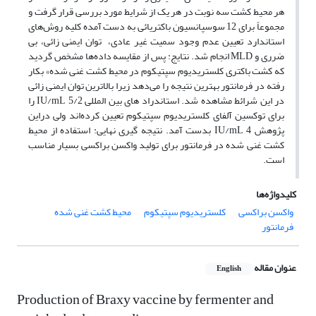
هر محیط کشت سه نوبت در هر یک از شرایط مورد بررسی قرار گرفت و
مجموعاً برای 12 سوسپانسیون باکتریائی به دست آمده کلیه روش‌های
استاندارد تعیین عدم وجود سمیت غیر عادی، توان ایمنی زائی، بی
ضرری و ‌MLD‌ انجام شد. نتایج:‌ ‌پس از مقایسه داده‌ها مشخص گردید
که کشت باکتری کلستریدیوم سپتیکوم در محیط کشت غنی شده» بکار
رفته در فرمانتور بهترین نتیجه را می‌دهد زیرا بالاترین توان ایمنی زائی
در این شرائط مشاهده شد. استاندراد های بین المللی IU/mL 5/2 را
برای توکسین آلفای کلستریدیوم سپتیکوم تعیین کرده‌اند ولی دراین
پژوهش IU/mL 4 بدست آمد. نتیجه گیری نهایی:‌ ‌استفاده از محیط
کشت غنی شده در فرمانتور برای تولید واکسن براکسی بسیار مناسب
است.
کلیدواژه‌ها
واکسن براکسی
کلستریدیوم سپتیکوم
محیط کشت غنی شده
فرمانتور
عنوان مقاله
English
Production of Braxy vaccine by fermenter and