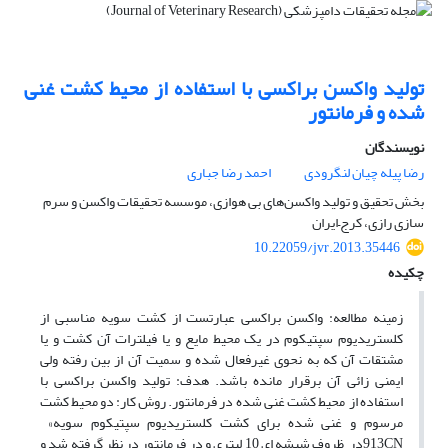
تولید واکسن براکسی با استفاده از محیط کشت غنی
شده و فرمانتور
نویسندگان
رضا پیله چیان لنگرودی
احمد رضا جباری
بخش تحقیق و تولید واکسن‌های بی هوازی، موسسه تحقیقات واکسن و سرم
سازی رازی، کرج–ایران
10.22059/jvr.2013.35446
چکیده
زمینه مطالعه:‌ ‌واکسن براکسی عبارتست از کشت سویه مناسبی از
کلستریدیوم سپتیکوم در یک محیط مایع و یا فیلترات آن کشت و یا
مشتقات آن که به نحوی غیرفعال شده و سمیت آن از بین رفته ولی
ایمنی زائی آن برقرار مانده باشد. هدف:‌ تولید واکسن براکسی با
استفاده از محیط کشت غنی شده در فرمانتور. روش کار:‌ ‌دو محیط کشت
مرسوم و غنی شده برای کشت کلستریدیوم سپتیکوم سویه» ‌
913CN‌در ظروف شیشه ای 10 لیتری و در فرمانتور در نظر گرفته شد و