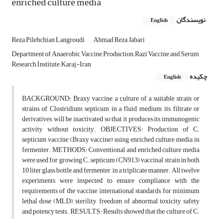
enriched culture media
نویسندگان
English
Reza Pilehchian Langroudi
Ahmad Reza Jabari
Department of Anaerobic Vaccine Production, Razi Vaccine and Serum
Research Institute, Karaj-Iran
چکیده
English
BACKGROUND: Braxy vaccine, a culture of a suitable strain or
strains of Clostridium septicum in a fluid medium, its filtrate or
derivatives, will be inactivated so that it produces its immunogenic
activity without toxicity. OBJECTIVES: Production of C.
septicum vaccine (Braxy vaccine) using enriched culture media in
fermenter. METHODS: Conventional and enriched culture media
were used for growing C. septicum (CN913) vaccinal strain in both
10 liter glass bottle and fermenter, in a triplicate manner. All twelve
experiments were inspected to ensure compliance with the
requirements of the vaccine international standards for minimum
lethal dose (MLD), sterility, freedom of abnormal toxicity, safety
and potency tests. RESULTS: Results showed that the culture of C.