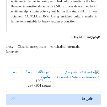
septicum in fermenter using enriched culture media is the best.
Based on international standards, 2.5IU/mL was determined for C.
septicum alpha toxin potency test, but in this study 4IU/mL was
obtained. CONCLUSIONS: Using enriched culture media in
fermenter is suitable for braxy vaccine production.
کلیدواژه‌ها
English
braxy
Clostridium septicum
enriched culture media
fermenter
دوره 68، شماره 3 - شماره
پیاپی 3
پاییز 1392
صفحه
297-304
فایل ها