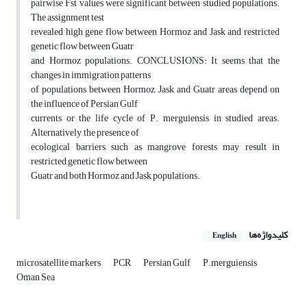
pairwise Fst values were significant between studied populations.
The assignment test
revealed high gene flow between Hormoz and Jask and restricted
genetic flow between Guatr
and Hormoz populations. CONCLUSIONS: It seems that the
changes in immigration patterns
of populations between Hormoz, Jask and Guatr areas depend on
the influence of Persian Gulf
currents or the life cycle of P. merguiensis in studied areas.
Alternatively, the presence of
ecological barriers such as mangrove forests may result in
restricted genetic flow between
Guatr and both Hormoz and Jask populations.
کلیدواژه‌ها
English
microsatellite markers
PCR
Persian Gulf
P.merguiensis
Oman Sea