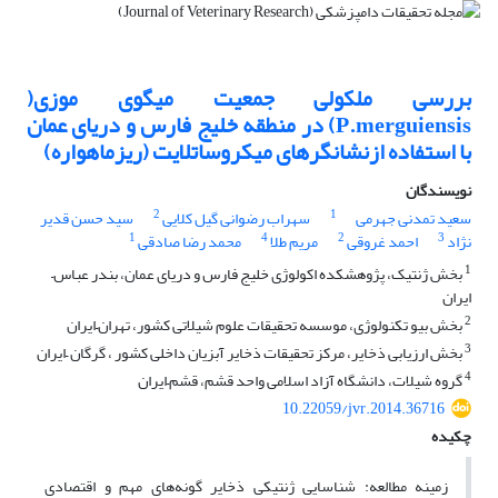
بررسی ملکولی جمعیت میگوی موزی(
P.merguiensis) د‌ر منطقه خلیج فارس و دریای عمان
با استفاده ازنشانگر‌های میکروساتلایت (ریزماهواره)
نویسندگان
2
1
سعید تمدنی جهرمی
سهراب رضوانی گیل کلایی
سید حسن قدیر
1
4
2
3
نژاد
احمد غروقی
مریم طلا
محمد رضا صادقی
1
بخش ژنتیک، پژوهشکده اکولوژی خلیج فارس و دریای عمان، بندر عباس–
ایران
2
بخش بیو تکنولوژی، موسسه تحقیقات علوم شیلاتی کشور، تهران–ایران
3
بخش ارزیابی ذخایر، مرکز تحقیقات ذخایر آبزیان داخلی کشور ، گرگان –ایران
4
گروه شیلات، دانشگاه آزاد اسلامی واحد قشم، قشم–ایران
10.22059/jvr.2014.36716
چکیده
زمینه مطالعه: شناسایی ژنتیکی ذخایر گونه‌های مهم و اقتصادی