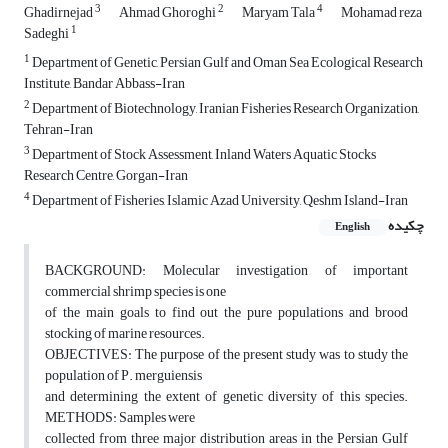
3
2
4
Ghadirnejad
Ahmad Ghoroghi
Maryam Tala
Mohamad reza
1
Sadeghi
1
Department of Genetic, Persian Gulf and Oman Sea Ecological Research
Institute, Bandar Abbass-Iran
2
Department of Biotechnology, Iranian Fisheries Research Organization,
Tehran-Iran
3
Department of Stock Assessment, Inland Waters Aquatic Stocks
Research Centre, Gorgan-Iran
4
Department of Fisheries, Islamic Azad University, Qeshm Island-Iran
چکیده
English
BACKGROUND: Molecular investigation of important
commercial shrimp species is one
of the main goals to find out the pure populations and brood
stocking of marine resources.
OBJECTIVES: The purpose of the present study was to study the
population of P. merguiensis
and determining the extent of genetic diversity of this species.
METHODS: Samples were
collected from three major distribution areas in the Persian Gulf