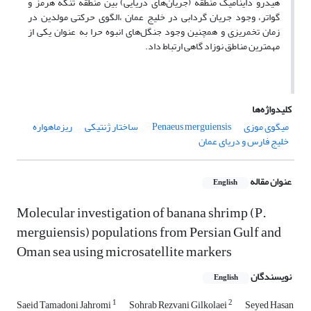
هیدرو داینامیک منطقه (جریان‌های دریایی) بین منطقه تنگه هرمز و
گواتر، وجود جریان گردابی در خلیج عمان ،الگوی حرکتی مولدین در
زمان تخمریزی و همچنین وجود جنگل‌های انبوه حرا به عنوان یکی از
مهمترین مناطق نوزاد گاهی ارتباط داد.
کلیدواژه‌ها
میگوی موزی
Penaeus merguiensis ‌
ساختار ژنتیکی
ریزماهواره
خلیج فارس و دریای عمان
عنوان مقاله
English
Molecular investigation of banana shrimp (P.
merguiensis) populations from Persian Gulf and
Oman sea using microsatellite markers
نویسندگان
English
1
2
Saeid Tamadoni Jahromi
Sohrab Rezvani Gilkolaei
Seyed Hasan