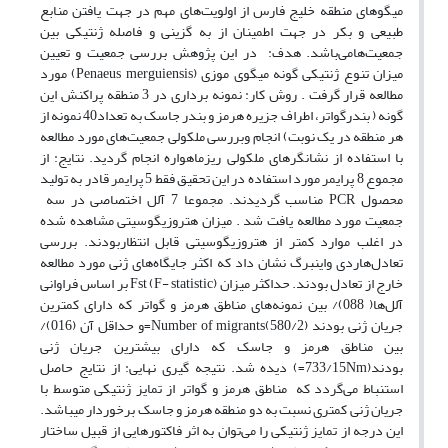
میگو‌های منطقه خلیج فارس از اولویت‌های مهم در جهت یافتن منابع
طبیعی و بکر در جهت اطمینان از به گزینی و فاصله ژنتیکی بین
جمعیت‌هامی‌باشد. هدف: در این پژوهش بررسی جمعیت و تعیین
میزان تنوع ژنتیکی گونه میگوی موزی ‌(Penaeus merguiensis)‌ مورد
مطالعه قرار گرفت . روش کار: نمونه برداری در 3 منطقه پراکنش این
گونه ( بندرگواتر، اطراف جزیره هرمز و بندر جاسک به تعداد40 نمونه از
هر منطقه در یک نوبت) انجام وبررسی ملکولی جمعیت‌های مورد مطالعه
با استفاده از نشانگر‌های ملکولی ریزماهواره انجام گردید. نتایج‌: از
مجموع 8 پرایمر مورد استفاده در این تحقیق فقط 5 پرایمر قادر به تولید
محصول ‌PCR‌ مناسب گردیدند. مجموعا 7 آلل اختصاصی در سه
جمعیت مورد مطالعه یافت شد . میزان هتروزیگوسیتی مشاهده شده
در اغلب موارد کمتر از هتروزیگوسیتی قابل انتظاربودند. بررسی
تعادل‌هاردی واینبرگ نشان داد که اکثر جایگاه‌های ژنی مورد مطالعه
خارج از تعادل بودند. حداکثر میزان ‌(F- statistic) Fst بر اساس فراوانی
آلل‌ها( 088)/ بین نمونه‌های مناطق هرمز و گواتر که دارای کمترین
جریان ژنی بودند (580/2)Number of migrants=و حداقل آن (016)/
بین مناطق هرمز و جاسک که دارای بیشترین جریان ژنی
بودند(733/15Nm=‌) دیده شد. نتیجه گیری نهایی: از نتایج حاصل
استنباط می‌گردد که مناطق هرمز و گواتر از تمایز ژنتیکی متوسط با
جریان ژنی کمتری نسبت به دو منطقه هرمز و جاسک برخوردار میباشد.
این درجه از تمایز ژنتیکی را می‌توان به اثر فاکتور‌هایی از قبیل ساختار