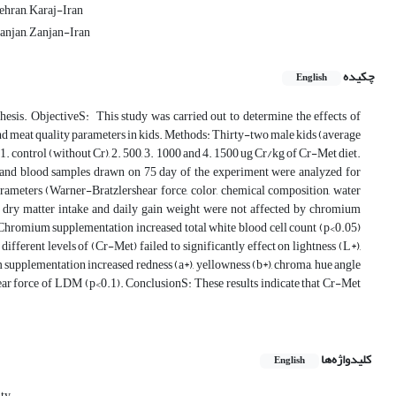
ehran, Karaj-Iran
Zanjan, Zanjan-Iran
چکیده
English
is. ObjectiveS: This study was carried out to determine the effects of
 meat quality parameters in kids. Methods: Thirty-two male kids (average
. control (without Cr), 2. 500, 3. 1000 and 4. 1500 ug Cr/kg of Cr-Met diet.
s and blood samples drawn on 75 day of the experiment were analyzed for
parameters (Warner-Bratzlershear force, color, chemical composition, water
 dry matter intake and daily gain weight were not affected by chromium
Chromium supplementation increased total white blood cell count (p<0.05)
fferent levels of (Cr-Met) failed to significantly effect on lightness (L*),
m supplementation increased redness (a*), yellowness (b*), chroma, hue angle
ar force of LDM (p<0.1). ConclusionS: These results indicate that Cr-Met
کلیدواژه‌ها
English
ity