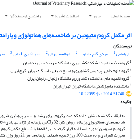
صفحه اصلی
مرور
اطلاعات نشریه
راهنمای نویسندگان
اثر مکمل کروم متیونین بر شاخصه‌های هماتولوژی و پارام
نویسندگان
3
2
2
1
علی امامی
مهدی گنج خانلو
ابوالفضل زالی
امیر اکبری افجانی
منو
1
گروه تغذیه دام، دانشکده کشاورزی دانشگاه بیرجند، بیرجند–ایران
2
گروه علوم دامی، پردیس کشاورزی و منابع طبیعی دانشگاه تهران، کرج–ایران
3
گروه تغذیه دام، دانشکده کشاورزی دانشگاه زنجان، زنجان–ایران ‌ ‌
4
دانشکده دامپزشکی دانشگاه تهران،‌تهران–ایران
10.22059/jvr.2014.51740
چکیده
‌‌تحقیقات گذشته نشان داده که عنصرکروم برای رشد و سنتز پروتئین ضرو