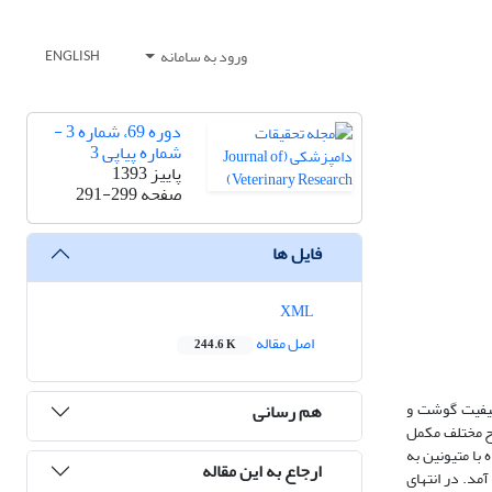
ورود به سامانه
ENGLISH
دوره 69، شماره 3 -
شماره پیاپی 3
پاییز 1393
صفحه
291-299
فایل ها
XML
اصل مقاله
244.6 K
کیفیت گوشت و
هم رسانی
ماهه و با میانگین وزن اولیه ‌kg‌ 2±22، در قالب یک طرح کاملاً تصادفی با 4 تیمار(سطوح مختلف مکمل
ugCr/kgDM 500، 10 و 1500 از مکمل کروم کلیت شده با متیونین به
ارجاع به این مقاله
ون گیری به عمل آمد. در انتهای