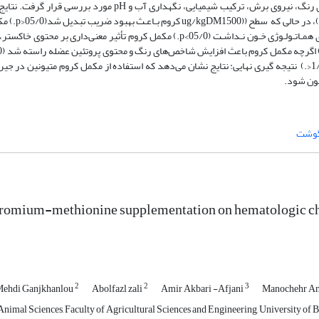
آزمایش بزغاله‌ها کشتار و خصوصیات کیفی گوشت عضله راسته با اندازه گیری رنگ، نیروی برش، ترکیب شیمیایی، نگهداری
خشک مصرفی و افزایش وزن روزانه تحت تأ
افزایش تعداد گلبول‌های سفید خون شد(05/0<‌p‌)، اما اثری بر دیگر پارامترهای همـاتـولـوژی خـون نـداشـت (05/0>‌p‌.) مکمل کروم تأثیر 
نیروی برش عضله راسته به طور نسبی تحت تأثیرمکمل کروم کاهش یافت (1/0p<‌.) ‌ نتیجه گیری نهایی:‌ ‌نتایج نشان می‌دهد که استفاده از مکمل کروم متیو
ن شود. ‌
گوشت
hromium-methionine supplementation on hematologic char
2
2
3
ehdi Ganjkhanlou
Abolfazl zali
Amir Akbari -Afjani
Manochehr A
nimal Sciences, Faculty of Agricultural Sciences and Engineering, University of B