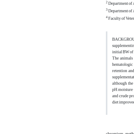
2
Department of A
3
Department of A
4
Faculty of Vete
BACKGROUND: 
supplementin
initial BW of
The animals 
hematologic c
retention an
supplementat
although, the
pH, moisture 
and crude pr
diet improved
chromium-meth