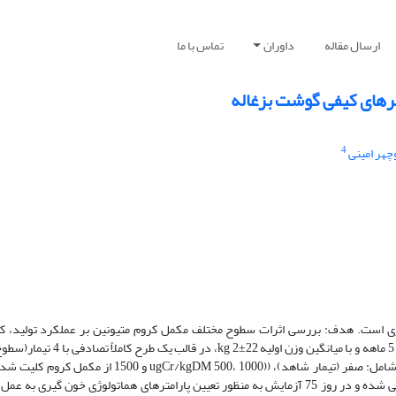
ارسال مقاله
داوران
تماس با ما
ترهای کیفی گوشت بزغاله
4
چهر امینی
ری است. هدف: بررسی اثرات سطوح مختلف مکمل کروم متیونین بر عملکرد تولید، 
شاخصه‌های هماتولوژی بزغاله. روش کار: 32 رأCس بزغاله نر نژاد مهابادی4 تا 5 
کرومیم متیونین) مورد استفاده قرار گرفتند. بزغاله‌ها با 4 سطح مکمل کروم شامل: صفر (تیمار شاهد)، (‌(00
صورت انفرادی و به مدت 100 روز تغذیه شدند. بزغاله‌ها هر 21 روز وزن کشی شده و در روز 75 آزمایش به منظور تعیین پارامترهای هماتولوژی خ