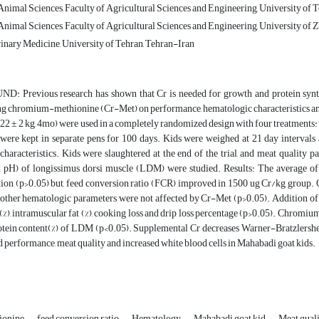
nimal Sciences, Faculty of Agricultural Sciences and Engineering, University of T
nimal Sciences, Faculty of Agricultural Sciences and Engineering, University of 
rinary Medicine, University of Tehran, Tehran-Iran
Previous research has shown that Cr is needed for growth and protein synthes
g chromium-methionine (Cr-Met) on performance, hematologic characteristics and
 22 ± 2 kg, 4mo) were used in a completely randomized design with four treatments: 1
were kept in separate pens for 100 days. Kids were weighed at 21 day interval
haracteristics. Kids were slaughtered at the end of the trial, and meat quality 
d pH) of longissimus dorsi muscle (LDM) were studied. Results: The average of
ion (p>0.05) but, feed conversion ratio (FCR) improved in 1500 ug Cr/kg group. 
 other hematologic parameters were not affected by Cr-Met (p>0.05). Addition of di
(%), intramuscular fat (%), cooking loss and drip loss percentage (p>0.05). Chromiu
otein content(%) of LDM (p<0.05). Supplemental Cr decreases Warner-Bratzlershe
 performance, meat quality and increased white blood cells in Mahabadi goat kids.
ionine
feed conversion ratio
Hematology
Mahabadi goat kid
Meat qual