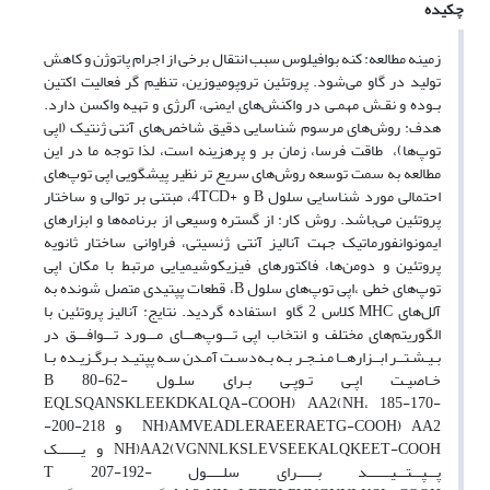
چکیده
زمینه مطالعه: کنه بوافیلوس‌ ‌سبب انتقال برخی از اجرام پاتوژن و کاهش
تولید در گاو می‌شود. پروتئین تروپومیوزین، تنظیم گر فعالیت اکتین
بـوده و نقـش مهمـی در واکنش‌های ایمنی، آلرژی و تهیه واکسن دارد.
هدف: روش‌های مرسوم شناسایی دقیق شاخص‌های آنتی ژنتیک (اپی
توپ‌ها)، طاقت فرسا، زمان بر و پرهزینه است، لذا توجه ما در این
مطالعه به سمت توسعه روش‌های سریع تر نظیر پیشگویی اپی توپ‌های
احتمالی مورد شناسایی سلول‌ B‌ و ‌+4TCD‌، مبتنی بر توالی و ساختار
پروتئین می‌باشد. روش کار: از گستره وسیعی از برنامه‌ها و ابزارهای
ایمونوانفورماتیک جهت آنالیز آنتی ژنسیتی، فراوانی ساختار ثانویه
پروتئین و دومن‌ها، فاکتورهای فیزیکوشیمیایی مرتبط با مکان اپی
توپ‌های خطی ،اپی توپ‌های سلول ‌B‌، قطعات پپتیدی متصل شونده به
آلل‌های MHC کلاس 2 گاو استفاده گردید. نتایج: آنالیز پروتئین با
الگوریتم‌های مختلف و انتخاب‌ ‌اپی تـــوپ‌هـــای مـــورد تـــوافـــق در
بـیـشـتــر ابــزارهــا مـنـجـر بـه بـه‌دسـت آمـدن سـه پپتیـد بـرگـزیـده بـا
خـاصیـت اپـی تـوپـی بـرای سلـول B 80-62-
EQLSQANSKLEEKDKALQA-COOH) AA2(NH‌، ‌185-170-
AMVEADLERAEERAETG-COOH) AA2(NH و 218-200-
VGNNLKSLEVSEEKALQKEET-COOH)AA2(NH ‌و یـــــــک
پـــپـــتـــیـــــــد بــــــرای سلـــــول T 207-192-