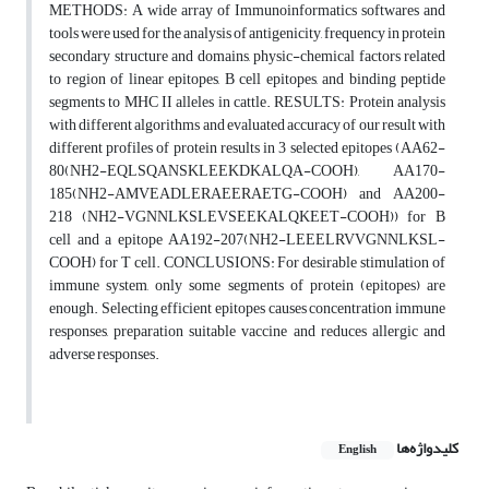
METHODS: A wide array of Immunoinformatics softwares and
tools were used for the analysis of antigenicity, frequency in protein
secondary structure and domains, physic-chemical factors related
to region of linear epitopes, B cell epitopes, and binding peptide
segments to MHC II alleles in cattle. RESULTS: Protein analysis
with different algorithms and evaluated accuracy of our result with
different profiles of protein results in 3 selected epitopes (AA62-
80(NH2-EQLSQANSKLEEKDKALQA-COOH), AA170-
185(NH2-AMVEADLERAEERAETG-COOH) and AA200-
218 (NH2-VGNNLKSLEVSEEKALQKEET-COOH)) for B
cell and a epitope AA192-207(NH2-LEEELRVVGNNLKSL-
COOH) for T cell. CONCLUSIONS: For desirable stimulation of
immune system, only some segments of protein (epitopes) are
enough. Selecting efficient epitopes causes concentration immune
responses, preparation suitable vaccine and reduces allergic and
adverse responses.
کلیدواژه‌ها
English