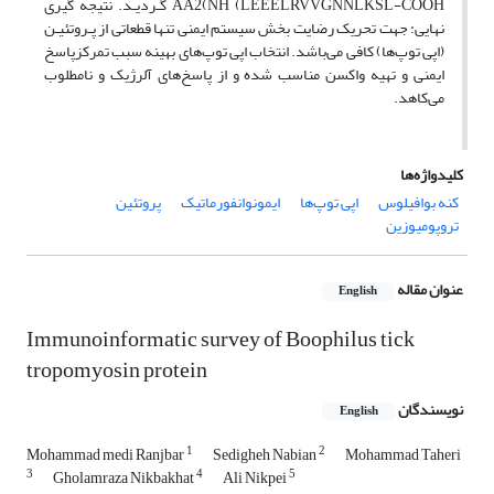
LEEELRVVGNNLKSL-COOH) AA2(NH گـردیـد. نتیجه گیری
نهایی: جهت تحریک رضایت بخش سیستم ایمنی تنها قطعاتی از پـروتئیـن
(اپی توپ‌ها) کافی می‌باشد. انتخاب اپی توپ‌های بهینه سبب تمرکزپاسخ
ایمنی و تهیه واکسن مناسب شده و از پاسخ‌های آلرژیک و نامطلوب
می‌کاهد.
کلیدواژه‌ها
کنه بوافیلوس
اپی توپ‌ها
ایمونوانفورماتیک
پروتئین
تروپومیوزین
عنوان مقاله
English
Immunoinformatic survey of Boophilus tick
tropomyosin protein
نویسندگان
English
1
2
Mohammad medi Ranjbar
Sedigheh Nabian
Mohammad Taheri
3
4
5
Gholamraza Nikbakhat
Ali Nikpei