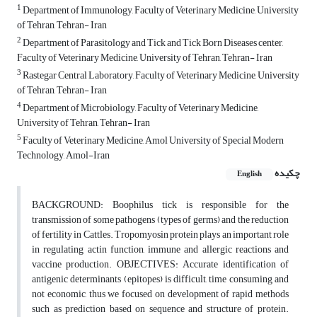
1
Department of Immunology, Faculty of Veterinary Medicine, University
of Tehran, Tehran- Iran
2
Department of Parasitology and Tick and Tick Born Diseases center,
Faculty of Veterinary Medicine, University of Tehran, Tehran- Iran
3
Rastegar Central Laboratory, Faculty of Veterinary Medicine, University
of Tehran, Tehran- Iran
4
Department of Microbiology, Faculty of Veterinary Medicine,
University of Tehran, Tehran- Iran
5
Faculty of Veterinary Medicine, Amol University of Special Modern
Technology, Amol-Iran
چکیده
English
BACKGROUND: Boophilus tick is responsible for the
transmission of some pathogens (types of germs) and the reduction
of fertility in Cattles. Tropomyosin protein plays an important role
in regulating actin function, immune and allergic reactions and
vaccine production. OBJECTIVES: Accurate identification of
antigenic determinants (epitopes) is difficult, time consuming and
not economic, thus we focused on development of rapid methods
such as prediction based on sequence and structure of protein.