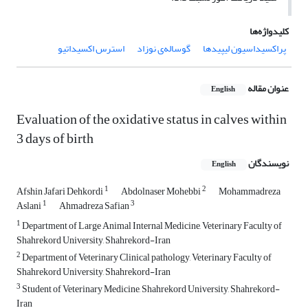
کلیدواژه‌ها
پراکسیداسیون لیپیدها
گوساله‌ی نوزاد
استرس اکسیداتیو
عنوان مقاله
English
Evaluation of the oxidative status in calves within
3 days of birth
نویسندگان
English
1
2
Afshin Jafari Dehkordi
Abdolnaser Mohebbi
Mohammadreza
1
3
Aslani
Ahmadreza Safian
1
Department of Large Animal Internal Medicine, Veterinary Faculty of
Shahrekord University, Shahrekord-Iran
2
Department of Veterinary Clinical pathology, Veterinary Faculty of
Shahrekord University, Shahrekord-Iran
3
Student of Veterinary Medicine, Shahrekord University, Shahrekord-
Iran