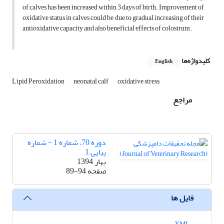
of calves has been increased within 3 days of birth. Improvement of
oxidative status in calves could be due to gradual increasing of their
antioxidative capacity and also beneficial effects of colostrum.
کلیدواژه‌ها
English
Lipid Peroxidation
neonatal calf
oxidative stress
مراجع
دوره 70، شماره 1 - شماره
پیاپی 1
بهار 1394
صفحه
89-94
فایل ها