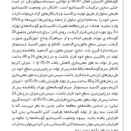
گونه‌های اکسیژن فعال ‌(ROS)‌ و توانایی سیستم بیولوژیکی در جهت
خنثی سازی ترکیبات اکسیداتیو است. اختلال در وضعیت اکسیداتیو
طبیعی سلول از طریق تولید پراکسید و رادیکال‌های آزاد می‌تواند اثرات
وارد نمایید. هدف: در این مطالعه تغییرات اکسیداتیو گوساله‌ها ی نوزاد
تا 3 روز مورد ارزیابی قـرار گـرفـت. روش کـار: بـرای انجـام این تحقیق 20
گوساله ی نوزاد طبیعی انتخاب و از سیاهرگ وداج خون‌گیری صورت
گرفت. سپس سطح مالو‌ن‌دی‌آلدهید، کاتالاز و سوپر اکسید دیسموتاز
سرم اندازه گیری شد.‌ ‌نتایج: میزان مالون دی آلدهید بلافاصله پس از
تولد در بالاترین سطح خود قرار داشت و در زمان‌های 24 و 48 ساعت
پس از تولد به طور معنی‌داری کاهش یافت (05/0‌ p<‌.) میزان آنزیم
کاتالاز سرم گوساله‌ها بلافا صله پس از تولد در پایین‌ترین سطح خود در
طی روزهای ارزیابی شده قرار داشت سپس این میزان به طور معنی‌داری
در زمان‌های 24 و 48 ساعت پس از تولد افزایش یافت (05/0‌ p<‌.) میزان
آنزیم سوپر اکسید دیسموتاز سرم گوساله‌های نوزاد بلافاصله پس از
تولد در پایین‌ترین سطح خود قرار داشت. سپس این میزان در زمان 24
ساعت پس از تولد بطور معنی‌داری افزایش یافت (05/0‌ p<‌.) ‌نتیجه گیری
نهایی: بر اساس یافته‌های مطالعه حاضر چنین به نظر می‌رسد که با
گذشت سه روز از تولد گوساله‌ها ظرفیت آنتی اکسیدانی بدن آنها
افزایش یافته باشد. بهبود وضعیت اکسیداتیو گوساله‌ها را علاوه بر
افزایش تدریجی توان سیستم آنتی اکسیدانی بدن آنها می‌توان به اثرات
مفید دریافت آغوز نسبت داد.