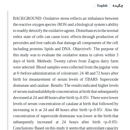
چکیده
English
BACKGROUND: Oxidative stress reflects an imbalance between
the reactive oxygen species (ROS) and a biological system's ability
to readily detoxify the oxidative agents. Disturbances in the normal
redox state of cells can cause toxic effects through production of
peroxides and free radicals that damage all components of the cell,
including proteins, lipids, and DNA. ObjectiveS: The purpose of
this study was to evaluate the oxidative status in calves within 3
days of birth. Methods: Twenty calves from Zagros dairy farm
were selected. Blood samples were collected from the jugular vein
at 0 (before administration of colostrum), 24, 48 and 72 hours after
birth for measurement of serum levels of TBARS, Superoxide
dismutase and catalase. Results: The results indicated higher levels
of serum malondialdehyde concentration at birth that subsequently
decreased at 24 and 48 hours after birth (p<0.05). There were lower
levels of serum concentration of catalase at birth that followed by
increasing in it at 24 and 48 hours after birth (p<0.05). Also, the
concentration of superoxide dismutase was lower at the birth that
subsequently increased at 24 hours after birth (p<0.05).
Conclusions: Based on this study, it seems that antioxidant capacity