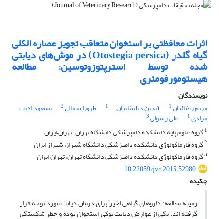
اثرات محافظتی بر استخوان متعاقب تجویز عصاره الکلی
گیاه گلدر (Otostegia persica) در موش‌های دیابتی
شده توسط استرپتوزوتوسین: مطالعه
هیستومورفومتری
نویسندگان
2
1
1
مریم رضائیان
آیدین دیلمقانیان
طهورا شمالی
مسعود ادیب
3
1
مرادی
علی رسولی
1
گروه علوم پایه دانشکده دامپزشکی دانشگاه تهران، تهران–ایران
2
گروه فارماکولوژی دانشکده دامپزشکی دانشگاه شیراز، شیراز–ایران
3
گروه فارماکولوژی دانشکده دامپزشکی دانشگاه تهران، تهران–ایران
10.22059/jvr.2015.52980
چکیده
زمینه مطالعه: ‌داروهای گیاهی اخیراً برای درمان دیابت مورد توجه قرار
گرفته اند. یکی از عوارض دیابت پوکی استخوان بوده و خطر شکستگی