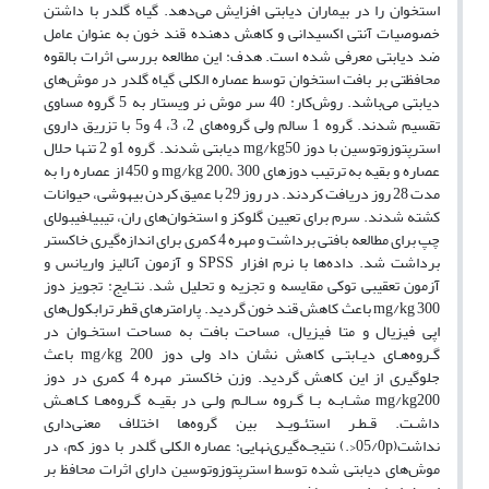
استخوان را در بیماران دیابتی افزایش می‌دهد. گیاه گلدر با داشتن
خصوصیات آنتی اکسیدانی و کاهش دهنده قند خون به عنوان عامل
ضد دیابتی معرفی شده است. هدف: این مطالعه بررسی اثرات بالقوه
محافظتی بر بافت استخوان توسط عصاره الکلی گیاه گلدر در موش‌های
دیابتی می‌باشد. روش‌کار:‌ ‌40 سر موش نر ویستار به 5 گروه مساوی
تقسیم شدند. گروه 1 سالم ولی گروه‌های 2، 3، 4 و5 با تزریق داروی
استرپتوزوتوسین با دوز ‌mg/kg50 دیابتی شدند. گروه 1و 2 تنها حلال
عصاره و بقیه به ترتیب دوزهای ‌mg/kg‌ 200، 300 و 450 از عصاره را به
مدت 28 روز دریافت کردند. در روز 29 با عمیق کردن بیهوشی، حیوانات
کشته شدند. سرم برای تعیین گلوکز و استخوان‌های ران، تیبیا–فیبولای
چپ برای مطالعه بافتی برداشت و مهره 4 کمری برای اندازه‌گیری خاکستر
برداشت شد. داده‌ها با نرم افزار ‌SPSS‌ و آزمون آنالیز واریانس و
آزمون تعقیبی توکی مقایسه و تجزیه و تحلیل شد. نتـایج: تجویز دوز
‌mg/kg‌ 300 باعث کاهش قند خون گردید. پارامترهای قطر ترابکول‌های
اپی فیزیال و متا فیزیال، مساحت بافت به مساحت استخـوان در
گـروه‌هـای دیـابتـی کاهش نشان داد ولی دوز ‌mg/kg‌ 200 باعث
جلوگیری از این کاهش گردید. وزن خاکستر مهره 4 کمری در دوز
‌mg/kg200 مشـابـه بـا گـروه سـالـم ولـی در بقیـه گـروه‌هـا کـاهـش
داشـت. قـطـر استئـویـد بین گروه‌ها اختلاف معنی‌داری
نداشت(05/0‌p<‌.) نتیجـه‌‌گیری‌نهایی:‌ ‌عصاره الکلی گلدر با دوز کم، در
موش‌های دیابتی شده توسط استرپتوزوتوسین دارای اثرات محافظ بر