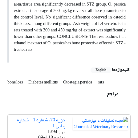
area/tissue area significantly decreased in STZ group. O. persica
extract at the dosage of 200 mg/kg reversed all these parameters to
the control level. No significant difference observed in osteoid
thickness among different groups. Ash weight of L4 vertebrate in
rats treated with 300 and 450 mg/kg of extract was significantly
lower than other groups. CONCLUSIONS: The results show that
ethanolic extract of O. persica has bone protective effects in STZ-
treated rats.
کلیدواژه‌ها
English
bone loss
Diabetes mellitus
Otostegia persica
rats
مراجع
دوره 70، شماره 1 - شماره
پیاپی 1
بهار 1394
صفحه
109-118