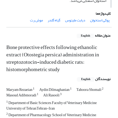
استخوان اسفنجی می‌باشد.
کلیدواژه‌ها
پوکی استخوان
دیابت ملیتوس
گیاه گلدر
موش رت
عنوان مقاله
English
Bone protective effects following ethanolic
extract (Otostegia persica) administration in
streptozotocin-induced diabetic rats:
histomorphometric study
نویسندگان
English
1
1
2
Maryam Rezaeian
Aydin Dilmaghanian
Tahoora Shomali
1
3
Masoud Adibmoradi
Ali Rasooli
1
Department of Basic Sciences, Faculty of Veterinary Medicine,
University of Tehran,Tehran-Iran
2
Department of Pharmacology, School of Veterinary Medicine,