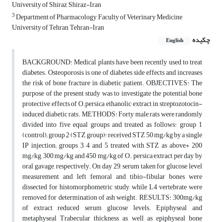
University of Shiraz, Shiraz-Iran
3
Department of Pharmacology, Faculty of Veterinary Medicine,
University of Tehran, Tehran-Iran
چکیده
English
BACKGROUND: Medical plants have been recently used to treat
diabetes. Osteoporosis is one of diabetes side effects and increases
the risk of bone fracture in diabetic patient. OBJECTIVES: The
purpose of the present study was to investigate the potential bone
protective effects of O.persica ethanolic extract in streptozotocin-
induced diabetic rats. METHODS: Forty male rats were randomly
divided into five equal groups and treated as follows: group 1
(control); group 2 (STZ group): received STZ 50 mg/kg by a single
IP injection; groups 3, 4 and 5 treated with STZ as above+ 200
mg/kg, 300 mg/kg and 450 mg/kg of O. persica extract per day by
oral gavage, respectively. On day 29, serum taken for glucose level
measurement and left femoral and tibio-fibular bones were
dissected for histomorphometric study, while L4 vertebrate were
removed for determination of ash weight. RESULTS: 300mg/kg
of extract reduced serum glucose levels. Epiphyseal and
metaphyseal Trabecular thickness as well as epiphyseal bone