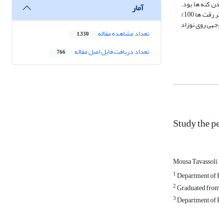
رده بودن کنه ها بود.
آمار
نتـایـج: عصاره گیاه مذکور در نوزاد کنه ها تاثیر ضد کنه ای قابل توجهی در مقایسه با گروه شاهد داشتندP<0.05)). عصاره بابونه در رقت5/0% ، 60% کشندگی و در دیگر رقت ها 100%
ندگی قابل توجهی روی نوزاد
تعداد مشاهده مقاله
1,330
تعداد دریافت فایل اصل مقاله
766
Study the p
Mousa Tavassoli
1
Department of P
2
Graduated from 
3
Department of P