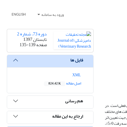
ورود به سامانه
ENGLISH
دوره 73، شماره 2
تابستان 1397
صفحه
135-139
فایل ها
XML
اصل مقاله
824.42 K
هم رسانی
 فعلی است. در
رقت های مختلف
ارجاع به این مقاله
جهت تعیین اثر
بخشی عصاره بر روی مراحل نوزاد و بالغ کنه آرگاس پرسیکوس استفاده گردید. برای این منظور گروه های بالغ با سه بار تکرار و گروه های نوزاد با دو بار تکرار در معرض سه رقت 5/0%،