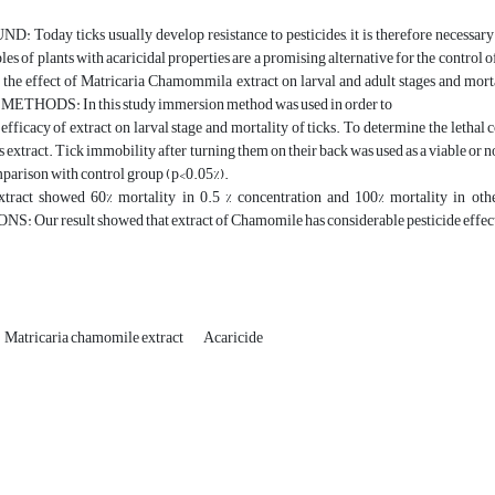
oday ticks usually develop resistance to pesticides, it is therefore necessary to
ples of plants with acaricidal properties are a promising alternative for the cont
 the effect of Matricaria Chamommila extract on larval and adult stages and mortal
t. METHODS: In this study immersion method was used in order to
efficacy of extract on larval stage and mortality of ticks. To determine the lethal 
s extract. Tick immobility after turning them on their back was used as a viable o
mparison with control group (p<0.05%).
tract showed 60% mortality in 0.5 % concentration and 100% mortality in other
Our result showed that extract of Chamomile has considerable pesticide effect on l
Matricaria chamomile extract
Acaricide