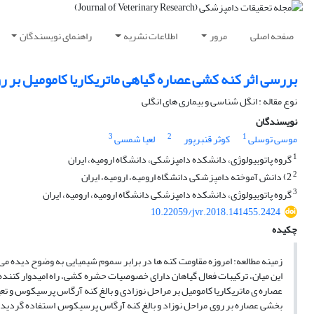
صفحه اصلی
مرور
اطلاعات نشریه
راهنمای نویسندگان
بررسی اثر کنه کشی عصاره گیاهی ماتریکاریا کامومیل بر
نوع مقاله : انگل شناسی و بیماری های انگلی
نویسندگان
3
2
1
موسی توسلی
کوثر قنبرپور
لعیا شمسی
1
گروه پاتوبیولوژی، دانشکده دامپزشکی، دانشگاه ارومیه، ایران
2
2) دانش آموخته دامپزشکی دانشگاه ارومیه، ارومیه، ایران
3
گروه پاتوبیولوژی، دانشکده دامپزشکی دانشگاه ارومیه، ارومیه، ایران
10.22059/jvr.2018.141455.2424
چکیده
زمینه مطالعه: امروزه مقاومت کنه ها در برابر سموم شیمیایی به وضوح دیده م
این میان، ترکیبات فعال گیاهان دارای خصوصیات حشره کشی، راه امیدوار کننده ب
عصاره ی ماتریکاریا کامومیل بر مراحل نوزادی و بالغ کنه آرگاس پرسیکوس و ت