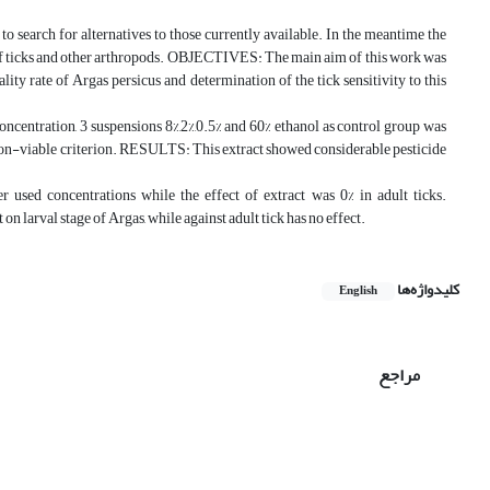
 search for alternatives to those currently available. In the meantime the
rol of ticks and other arthropods. OBJECTIVES: The main aim of this work was
ity rate of Argas persicus and determination of the tick sensitivity to this
concentration, 3 suspensions 8%,2%,0.5% and 60% ethanol as control group was
r non-viable criterion. RESULTS: This extract showed considerable pesticide
 used concentrations while the effect of extract was 0% in adult ticks.
arval stage of Argas, while against adult tick has no effect.
کلیدواژه‌ها
English
مراجع