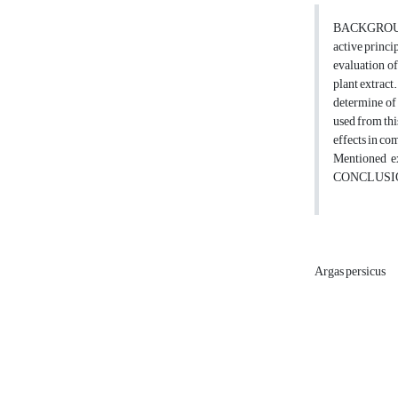
BACKGROUND: T
active princi
evaluation of
plant extrac
determine of 
used from thi
effects in co
Mentioned ex
CONCLUSIONS: 
Argas persicus