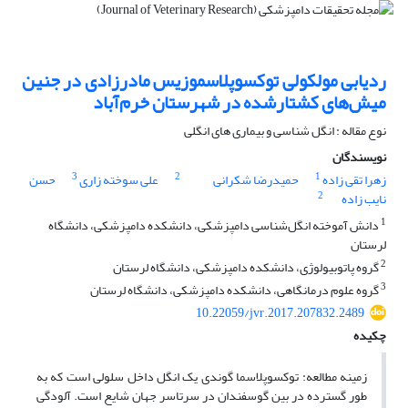
ردیابی مولکولی توکسوپلاسموزیس مادرزادی در جنین
میش‌های کشتارشده در شهرستان خرم‌آباد
نوع مقاله : انگل شناسی و بیماری های انگلی
نویسندگان
3
2
1
زهرا تقی زاده
حمیدرضا شکرانی
علی سوخته زاری
حسن
2
نایب زاده
1
دانش آموخته انگل‌شناسی دامپزشکی، دانشکده دامپزشکی، دانشگاه
لرستان
2
گروه پاتوبیولوژی، دانشکده دامپزشکی، دانشگاه لرستان
3
گروه علوم درمانگاهی، دانشکده دامپزشکی، دانشگاه لرستان
10.22059/jvr.2017.207832.2489
چکیده
زمینه‌ مطالعه: توکسوپلاسما گوندی یک انگل داخل سلولی است که به
طور گسترده‌ در بین گوسفندان در سرتاسر جهان شایع است. آلودگی