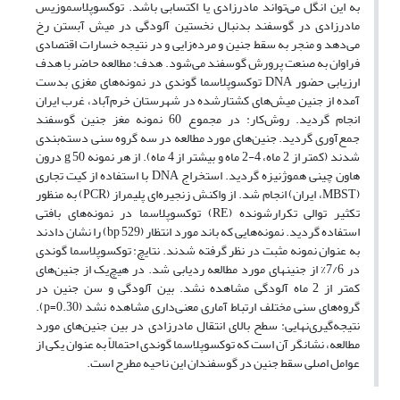
به این انگل می‌تواند مادرزادی یا اکتسابی باشد. توکسوپلاسموزیس
مادرزادی در گوسفند بدنبال نخستین آلودگی در میش آبستن رخ
می‌دهد و منجر به سقط جنین و مرده‌زایی و در نتیجه خسارات اقتصادی
فراوان به صنعت پرورش گوسفند ‌می‌شود. هدف: مطالعه حاضر با هدف
ارزیابی حضور DNA توکسوپلاسما گوندی در نمونه‌های مغزی بدست
آمده از جنین میش‌های کشتارشده در شهرستان خرم‌آباد، غرب ایران
انجام گردید. روش‌کار: در مجموع 60 نمونه مغز جنین گوسفند
جمع‌آوری گردید. جنین‌های مورد مطالعه در سه گروه سنی دسته‌بندی
شدند (کمتر از 2 ماه، 4-2 ماه و بیشتر از 4 ماه). از هر نمونه g 50 درون
هاون چینی هموژنیزه گردید. استخراج DNA با استفاده از کیت تجاری
(MBST، ایران) انجام شد. از واکنش زنجیره‌ای پلیمراز (PCR) به منظور
تکثیر توالی تکرارشونده (RE) توکسوپلاسما در نمونه‌های بافتی
استفاده گردید. نمونه‌هایی که باند مورد انتظار (bp 529) را نشان دادند
به عنوان نمونه مثبت در نظر گرفته شدند. نتایچ: توکسوپلاسما گوندی
در 7/6% از جنینهای مورد مطالعه ردیابی شد. در هیچ‌یک از جنین‌های
کمتر از 2 ماه آلودگی مشاهده نشد. بین آلودگی و سن جنین در
گروه‌‌های سنی مختلف ارتباط آماری معنی‌داری مشاهده نشد (p=0.30).
نتیجه‌گیری‌نهایی: سطح بالای انتقال مادرزادی در بین جنین‌‌های مورد
مطالعه، نشانگر آن است که توکسوپلاسما گوندی احتمالاً به عنوان یکی از
عوامل اصلی سقط جنین در گوسفندان این ناحیه مطرح است.