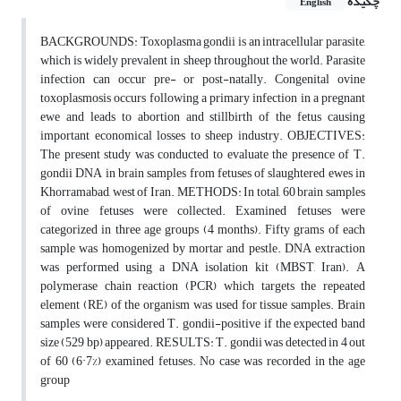
چکیده
English
BACKGROUNDS: Toxoplasma gondii is an intracellular parasite,
which is widely prevalent in sheep throughout the world. Parasite
infection can occur pre- or post-natally. Congenital ovine
toxoplasmosis occurs following a primary infection in a pregnant
ewe and leads to abortion and stillbirth of the fetus causing
important economical losses to sheep industry. OBJECTIVES:
The present study was conducted to evaluate the presence of T.
gondii DNA in brain samples from fetuses of slaughtered ewes in
Khorramabad, west of Iran. METHODS: In total, 60 brain samples
of ovine fetuses were collected. Examined fetuses were
categorized in three age groups (4 months). Fifty grams of each
sample was homogenized by mortar and pestle. DNA extraction
was performed using a DNA isolation kit (MBST, Iran). A
polymerase chain reaction (PCR) which targets the repeated
element (RE) of the organism was used for tissue samples. Brain
samples were considered T. gondii-positive if the expected band
size (529 bp) appeared. RESULTS: T. gondii was detected in 4 out
of 60 (6·7%) examined fetuses. No case was recorded in the age
group