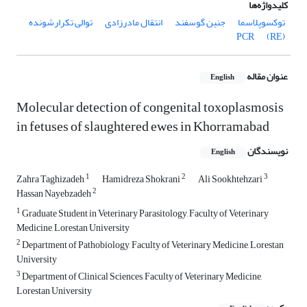
کلیدواژه‌ها
توکسوپلاسما
جنین گوسفند
انتقال مادرزادی
توالی تکرارشونده
PCR
(RE)
عنوان مقاله
English
Molecular detection of congenital toxoplasmosis
in fetuses of slaughtered ewes in Khorramabad
نویسندگان
English
1
2
3
Zahra Taghizadeh
Hamidreza Shokrani
Ali Sookhtehzari
2
Hassan Nayebzadeh
1
Graduate Student in Veterinary Parasitology, Faculty of Veterinary
Medicine, Lorestan University
2
Department of Pathobiology, Faculty of Veterinary Medicine, Lorestan
University
3
Department of Clinical Sciences, Faculty of Veterinary Medicine,
Lorestan University