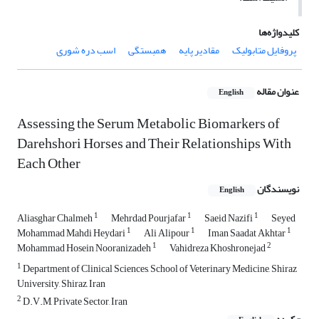
کلیدواژه‌ها
پروفایل متابولیک
مقادیر پایه
همبستگی
اسب دره شوری
عنوان مقاله
English
Assessing the Serum Metabolic Biomarkers of
Darehshori Horses and Their Relationships With
Each Other
نویسندگان
English
1
1
1
Aliasghar Chalmeh
Mehrdad Pourjafar
Saeid Nazifi
Seyed
1
1
1
Mohammad Mahdi Heydari
Ali Alipour
Iman Saadat Akhtar
1
2
Mohammad Hosein Nooranizadeh
Vahidreza Khoshronejad
1
Department of Clinical Sciences, School of Veterinary Medicine, Shiraz
University, Shiraz, Iran
2
D.V.M, Private Sector, Iran