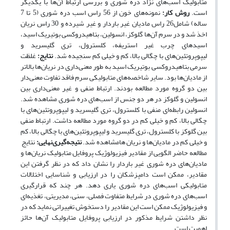
متابولیک اسب‌های نژاد دره شوری و بررسی ارتباط آن‌ها با یکدیگر
است.
روش کار:
نمونه‌های خون از 56 راس اسب دره شوری (5 تا 7
ساله) شامل26 راس مادیان غیر باردار و غیر شیرده و 30 راس نریان
اخذ شد و در سرم آن‌ها گلوکز، انسولین، بتا‌هیدروکسی بوتیریک اسید،
اسیدهای چرب غیر استریفه، کلسترول، تری گلیسرید و
لیپوپروتئین‌های با چگالی بالا، کم و خیلی کم سنجیده شد.
نتایج:
غلظت
سرمی بتا‌هیدروکسی بوتیریک اسید به طور معنی‌داری در نریان‌ها بالاتر
از مادیان‌ها بود. سایر شاخصه‌های متابولیکی سرم فاقد تفاوت معنی‌دار
بین دو گروه مورد مطالعه بودند. ارتباط منفی و غیر معنی‌داری بین
انسولین و گلوکز در هر دو جنس از اسب‌های دره شوری مشاهده شد.
انسولین رابطه‌ای منفی با کلسترول، تری گلیسرید و لیپوپروتئین‌های با
چگالی بالا، کم و خیلی کم در دو گروه مورد مطالعه داشت. ارتباط منفی
بین گلوکز با کلسترول، تری گلیسرید و لیپوپروتئین‌های با چگالی بالا، کم
و خیلی کم در مادیان‌ها و نریان هامشاهده شد.
نتیجه
گیری
نهایی:
نتایج
مطالعه حاضر الگویی از مقادیر فیزیولوژیک پروفایل متابولیک نریان‌ها و
مادیان‌های دره شوری غیر باردار را نشان داد که در نظر گرفتن این
مقادیر، ممکن است دامپزشکان را در ارزیابی و شناسایی اختلالات
متابولیکی اسب‌های دره شوری یاری دهد. هر چند که قرارگیری
اسب‌های دره شوری در شرایط متفاوت فصلی، سنی، مدیریتی، تغذیه‌ای
و فیزیولوژیک ممکن است این مقادیر را دستخوش تغییراتی نماید که در
نظر داشتن شرایط مذکور در ارزیابی پروفایل متابولیک آن‌ها حائز
اهمیت است.