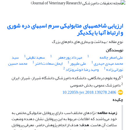
ارزیابی شاخصههای متابولیکی سرم اسبهای دره شوری
و ارتباط آنها با یکدیگر
نوع مقاله : بهداشت و بیماری های دام های بزرگ
نویسندگان
1
1
1
علی اصغر چالمه
مهرداد پورجعفر
سعید نظیفی
سید
1
1
1
محمد مهدی حیدری
علی علیپور
ایمان سعادت اختر
محمد حسین
2
1
نورانی زاده
وحید رضا خوشرونژاد
1
گروه علوم درمانگاهی، دانشکده دامپزشکی دانشگاه شیراز، شیراز، ایران
2
دامپزشک عمومی، بخش خصوصی
10.22059/jvr.2018.139278.2406
چکیده
زمینه مطالعه:
نژادهای مختلف اسب دارای پروفایل متابولیکی مختص به
خود می‌باشند که اطلاعات مربوط به این پروفایل نشان دهنده وضعیت
سلامت آن هاست.
هدف:
هدف از انجام پژوهش حاضر، معرفی پروفایل