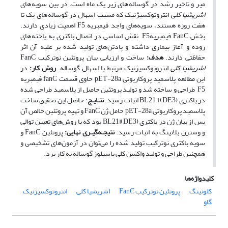
میر و تاخیر رشد در گوساله های زیر یک ماه است. در بین سویه های
اشریشیا کلی
انتروتوکسیژنیک که مسبب اسهال در گوساله های یک تا
هفت روزه هستند، سویه‌های واجد فیمبریه F5 اهمیت زیادی دارند.
بخش FanC فیمبریهF5 نقش اساسی در اتصال باکتری به یاخته های
روده و آغاز بیماری داشته و پادتن های تولید شده بر علیه آن اثر
حفاظتی دارند.
هدف:
ساخت و ارزیابی بیان پروتئین نوترکیب FanC
اشریشیا کلی
انتروتوکسیژنیک مرتبط با اسهال گوساله.
روش کار:
در
این مطالعه پلاسمید پروکاریوتی ‌pET-28a حاوی قسمت fanC فیمبریه
F5 طراحی و ساخته شد و تولید پروتئین حاصل از پلاسمید طراحی شده
در باکتری (DE3) ا BL21 اثبات رسید.
نتـایـج
: حاصل این تحقیق ساخت
پلاسمید پروکاریوتی pET-28a حامل ژن FanC و تهیه پروتئین خالص آن
پس از بیان ژن در باکتری (DE3)اBL21 بود که با روش‌های تعیین توالی
و وسترن بلاتینگ به اثبات رسید.
نتیجـه
گیـری نهایی:
پروتئین FanC و
سویه باکتری نوترکیب تولید شده را می‌توان در آزمون‌های تشخیصی و
همچنین طراحی و تولید واکسن کلی باسیلوز گوساله به کار برد.
کلیدواژه‌ها
کلونینگ
پروتئین نوترکیب FanC
اشریشیا کلی
انتروتوکسیژنیک
گاو