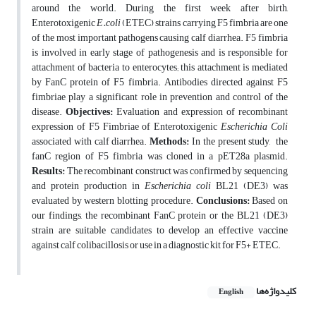
around the world. During the first week after birth,
Enterotoxigenic
E.coli
(ETEC) strains carrying F5 fimbria are one
of the most important pathogens causing calf diarrhea. F5 fimbria
is involved in early stage of pathogenesis and is responsible for
attachment of bacteria to enterocytes; this attachment is mediated
by FanC protein of F5 fimbria. Antibodies directed against F5
fimbriae play a significant role in prevention and control of the
disease.
Objectives:
Evaluation and expression of recombinant
expression of F5 Fimbriae of Enterotoxigenic
Escherichia Coli
associated with calf diarrhea.
Methods:
In the present study, the
fanC region of F5 fimbria was cloned in a pET28a plasmid.
Results:
The recombinant construct was confirmed by sequencing
and protein production in
Escherichia coli
BL21 (DE3) was
evaluated by western blotting procedure.
Conclusions:
Based on
our findings, the recombinant FanC protein or the BL21 (DE3)
strain are suitable candidates to develop an effective vaccine
against calf colibacillosis or use in a diagnostic kit for F5+ ETEC.
کلیدواژه‌ها
English