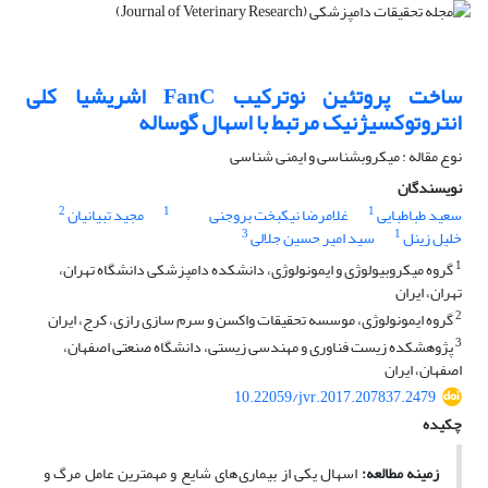
ساخت پروتئین نوترکیب FanC اشریشیا کلی
انتروتوکسیژنیک مرتبط با اسهال گوساله
نوع مقاله : میکروبشناسی و ایمنی شناسی
نویسندگان
2
1
1
سعید طباطبایی
غلامرضا نیکبخت بروجنی
مجید تبیانیان
3
1
خلیل زینل
سید امیر حسین جلالی
1
گروه میکروبیولوژی و ایمونولوژی، دانشکده دامپزشکی دانشگاه تهران،
تهران، ایران
2
گروه ایمونولوژی، موسسه تحقیقات واکسن و سرم سازی رازی، کرج، ایران
3
پژوهشکده زیست فناوری و مهندسی زیستی، دانشگاه صنعتی اصفهان،
اصفهان، ایران
10.22059/jvr.2017.207837.2479
چکیده
زمینه مطالعه:
اسهال یکی از بیماری های شایع و مهمترین عامل مرگ و