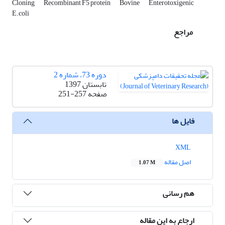
Cloning
Recombinant F5 protein
Bovine
Enterotoxigenic
E.coli
مراجع
دوره 73، شماره 2
تابستان 1397
صفحه
251-257
فایل ها
XML
اصل مقاله
1.07 M
هم رسانی
ارجاع به این مقاله