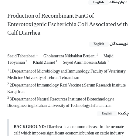
عنوان مقاله
English
Production of Recombinant FanC of
Enterotoxigenic Escherichia Coli Associated with
Calf Diarrhea
نویسندگان
English
1
1
Saeid Tabatabaei
Gholamraza Nikbakhat Brujeni
Majid
2
1
3
Tebyanian
Khalil Zainel
Seyed Amir Hossein Jalali
1
1Department of Microbiology and Immunology, Faculty of Veterinary
Medicine, University of Tehran, Tehran, Iran
2
2Department of Immunology, Razi Vaccine & Serum Research Institute,
Karaj, Iran
3
3Department of Natural Resources, Institute of Biotechnology &
Bioengineering, Isfahan University of Technology, Isfahan, Iran
چکیده
English
BACKGROUND:
Diarrhea is a common disease in the neonate
calf which imposes significant economic burden on cattle industry