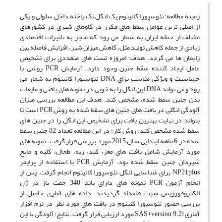
زمینه مطالعه: نئوسپورا کانینوم یک انگل تک یاخته داخل سلولی و یکی
از اصلی ترین عوامل سقط های مکرر در گاوهای شیری در کشورهای
مختلف از جمله ایران به شمار می رود که منجر به تاثیرات اقتصادی
زیادی از جمله کاهش تولید مثل، کاهش میزان شیر، افزایش فاصله بین
زایمان ها می گردد. هدف: امروزه تست های متعددی برای تشخیص
عامل ایجاد کننده سقط جنین وجود دارد. آزمایش PCR روشی با
حساسیت و ویژگی مناسب برای DNA نئوسپورا کانینوم به شمار می
رود و می تواند DNA این انگل را به خوبی در نمونه های بافتی و مایعات
بدن جنین سقط شده، مشخص کند. هدف این مطالعه بررسی میزان
آلودگی انگلی در بافت های جنین های سقط شده به روش PCR است تا
بتواند در نهایت بهترین بافت برای تشخیص این انگل را در جنین های
سقط شده مشخص کند. روش کار: در این مطالعه تعداد 82 جنین سقط
شده در 6 ماهه ابتدایی سال 2015 مورد بررسی قرار گرفت. نمونه های
مورد آزمایش شامل بافت های مغز، کبد، ریه، طحال، کلیه و مایع
شیردان جنین سقط شده بود. آزمایش PCR با استفاده از پرایمر
NP21plus برای شناسایی انگل نئوسپورا کانینوم انجام گرفت. پس از
انجام آزمون PCR نمونه های دارای باند 340 جفت باز در ژل
الکتروفورزیس مثبت قلمداد گردیدند. داده های آماری حاصل از
بررسی حضور نئوسپورا کنینوم در بافت های مورد نظر در نرم افزار
آماری SAS (version 9.2) مورد ارزیابی قرار گرفت. نتایج: آلودگی با این