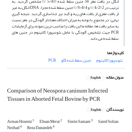
انگل در بافت مغز 34 جنین سقط شده (5/41 %) مشخص گردید. به
ترتیب در 2 (4/2 %) و 4 (9/4 %) جنین سقط شده مجزا، DNA انگل به غیر
از بافت مغزی از بافت های ریه و کبد نیز جداسازی گردید. نتیجه گیری
نهایی: در مجموع با توجه به میزان اختلاف معنادار آلودگی در مغز نسبت
به سایر بافت ها، مقاله ما این بافت را مناسب ترین نمونه برای آزمایشات
PCR جهت تشخیص آلودگی با عامل نئوسپورا کانینوم در جنین های
سقط شده می داند.
کلیدواژه‌ها
نئوسپورا کانینوم
جنین سقط شده گاو
PCR
عنوان مقاله
English
Comparison of Neospora caninum Infected
Tissues in Aborted Fetal Bovine by PCR
نویسندگان
English
1
2
3
Arman Hoseini
Ehsan Merat
Simin Samani
Saied Soltan
4
4
Nezhad
Reza Danandeh