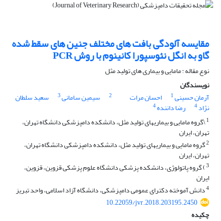
مقایسه آلودگی بافت های مختلف جنین های سقط شده
گاو به انگل نئوسپورا کانینوم با روش PCR
نوع مقاله : مامایی و بیماری های تولید مثل
نویسندگان
3
2
1
آرمان حسینی
احسان مرات
سیمین سامانی
سعید سلطان
4
4
نژاد
رضا داننده
1
\گروه مامایی و بیماریهای تولید مثل، دانشکده دامپزشکی دانشگاه تهران،
تهران، ایران
2
گروه مامایی و بیماریهای تولید مثل، دانشکده دامپزشکی دانشگاه تهران،
تهران، ایران
3
) گروه پاتولوژی، دانشکده پزشکی دانشگاه علوم پزشکی قزوین، قزوین،
ایران
4
دانش آموخته دکترای عمومی دامپزشکی، دانشگاه آزاد اسلامی، واحد تبریز
10.22059/jvr.2018.203195.2450
چکیده