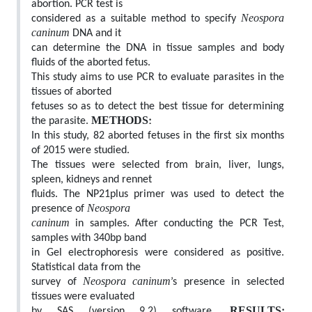
abortion. PCR test is
Neospora
considered as a suitable method to specify
caninum
DNA and it
can determine the DNA in tissue samples and body
fluids of the aborted fetus.
This study aims to use PCR to evaluate parasites in the
tissues of aborted
fetuses so as to detect the best tissue for determining
METHODS:
the parasite.
In this study, 82 aborted fetuses in the first six months
of 2015 were studied.
The tissues were selected from brain, liver, lungs,
spleen, kidneys and rennet
fluids. The NP21plus primer was used to detect the
Neospora
presence of
caninum
in samples. After conducting the PCR Test,
samples with 340bp band
in Gel electrophoresis were considered as positive.
Statistical data from the
Neospora caninum
survey of
’s presence in selected
tissues were evaluated
RESULTS:
by SAS (version 9.2) software.