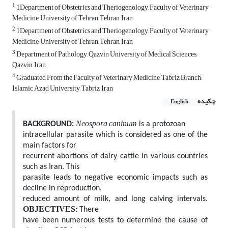
1
1Department of Obstetrics and Theriogenology, Faculty of Veterinary
Medicine, University of Tehran, Tehran, Iran
2
1Department of Obstetrics and Theriogenology, Faculty of Veterinary
Medicine, University of Tehran, Tehran, Iran
3
Department of Pathology, Qazvin University of Medical Sciences,
Qazvin, Iran
4
Graduated From the Faculty of Veterinary Medicine, Tabriz Branch,
Islamic Azad University, Tabriz, Iran
چکیده
English
Neospora caninum
BACKGROUND:
is a protozoan
intracellular parasite which is considered as one of the
main factors for
recurrent abortions of dairy cattle in various countries
such as Iran. This
parasite leads to negative economic impacts such as
decline in reproduction,
reduced amount of milk, and long calving intervals.
OBJECTIVES:
There
have been numerous tests to determine the cause of