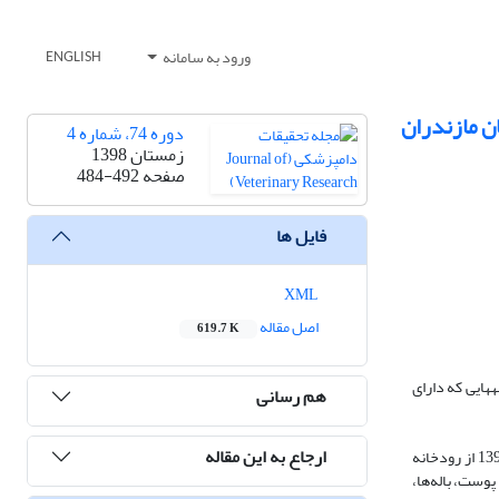
ورود به سامانه
ENGLISH
دوره 74، شماره 4
زمستان 1398
صفحه
484-492
فایل ها
XML
اصل مقاله
619.7 K
هایی که دارای
هم رسانی
ارجاع به این مقاله
روش‌کار: در مطالعه حاضر مجموعآً 96 نمونه ماهی با میانگین وزنی 3 ± 42 گرم و میانگین طولی 1 ± 15 سانتی‌متر در طی فصول زمستان 1393 و بهار، تابستان و پاییز 1394 از رودخانه
وست، باله‌ها،