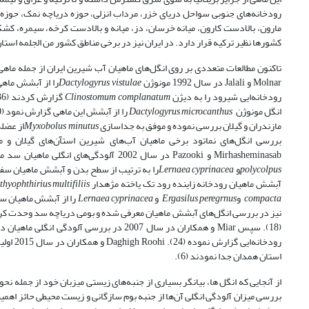
رودخانه‌های جنوبی سواحل دریای خزر، مرداب انزلی، حوزه دریاچه نمک، حوزه ار
مارون، بالادست کارون، میانه خرسان، دز، میانه و بالادست کرخه، سیمره، کش
کشورها نظیر ترکیه قرار دارد. در ایران نیز در برخی مناطق کشور من الجلمه استان ک
تاکنون مطالعات متعددی بر روی انگل­‌های ماهیان آب شیرین ایران از جمله ماهی س
Molnar و Jalali در سال 1992 مونوژن
Dactylogyrus vistulae
رودخانه‌ایی شیرود را به دیژن
Clinostomum complanatum
انگل مونوژن
Dactylogyrus microcanthus
مازندران و گیلان بررسی نموده و موفق به جداسازی
Myxobolus minutus
از عضل
بررسی انگل‌های نماتود برخی ماهیان آب­‌های شیرین استآن‌های گیلان و م
Mirhasheminasab و Pazooki در سال 2002 آلودگی‌های انگلی ماهیان سد مهاباد را مورد بررسی قرار داده و سخت­ پوستان انگل خارجی
polycolpus
و
Lernaea cyprinacea
آبشش ماهیان رودخانه زاینده رود تک یاخته مژه­دار
thyophthirius multifiliis
compacta
و
peregrnus
Ergasilus
و
cyprinacea
Lernaea
نیز در بررسی انگل‌های آبشش ماهیان معرفی شده و بومی دریاچه سد وحدت ک
(18). سپس Miar و همکاران در سال 2007 در بررسی آلودگی انگلی ماهیان دریاچه ولشت و رودخانه چالوس انگل تک یاخته
رودخانه‌ایی گزارش نموده (24). Daghigh Roohi و همکاران در سال 2015 اولین مورد از آلودگی ماهی سفید رودخانه‌ایی به انگل
استان همدان جدا نمودند (6).
از آنجایی که انگل ها، بیانگر بسیاری از جنبه‌های زیستی میزبان خود از جمله 
بررسی میزان آلودگی انگلی آن‌ها از جنبه بوم سازگانی و زیست محیطی حائز اهمی