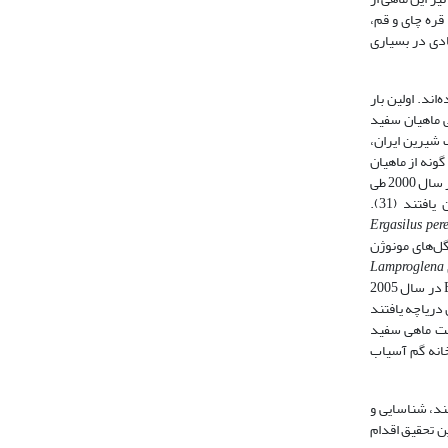
قره چای و قم،
ادی در بسیاری
اند. اولین بار
نموده و Shamsi و همکاران در سال 1997 نیز آلودگی ماهیان سفید
 ماهیان آب شیرین ایران،
دگی به میکسوزوآ را در چند گونه از ماهیان
از عضلات این ماهی شدند (23). پس از آن Pazooki در سال 2000 طی
را از روده ماهیان سفید رودخانه‌ایی تجن یافتند (31).
Ergasilus per
2). Jalili و همکاران در سال 2004 نیز در بررسی انگل‌‌های مونوژن
Lamproglena
را از آبشش ماهیان سفید رودخانه‌ایی در برخی منابع آبی استان زنجان گزارش نمودند (30). Jalali و Barzegar در سال 2005
 دریاچه یافتند
ست ماهی سفید
خانه گم آسیاب
ند، شناسایی و
ن تحقیق اقدام