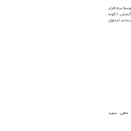
توسط نرم افزار
sp. از آبشش، 1 گونه
ه ­اند (جداول
لی ماهی سفید