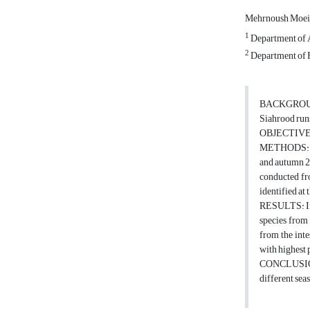
Mehrnoush Moein
1
Department of A
2
Department of F
BACKGROUN
Siahrood runs
OBJECTIVES: T
METHODS: In t
and autumn 20
conducted fro
identified at 
RESULTS: In t
species from 
from the inte
with highest 
CONCLUSIONS:
different seas