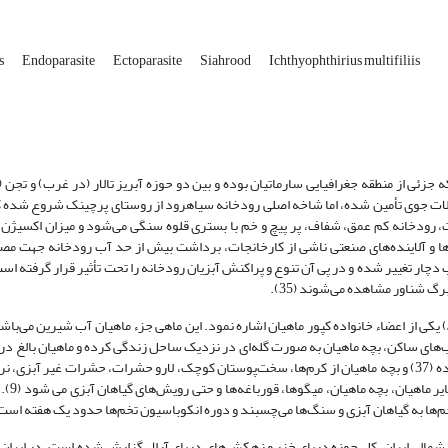
us
Endoparasite
Ectoparasite
Siahrood
Ichthyophthirius multifiliis
ئی از منطقه جغرافیایی سارماتیان بوده و بین دو حوزه آبریز تالار (در غرب) و تجن 
ولات جوی تأمین شده، اما شاخه اصلی رودخانه سیاهرود از روستای پرچینک شروع شده ک
ات، رودخانه کم عمق، شفاف، پر پیچ و خم با بستری قلوه سنگی می­‌شود و میزان اکسیژن 
‌ها و آلاینده‌های صنعتی ناشی از کارخانجات، برداشت بیش از حد آب رودخانه جهت م
ار تغییر شده و در پی آن تنوع و پراکنش آبزیان رودخانه را تحت تأثیر قرار گرفته است
گ شناور مشاهده می‌شوند (35).
) یکی از اعضاء خانواده کپور ماهیان اشاره نمود. این ماهی جزء ماهیان آب شیرین می‌­ب
‌های ساکن، بچه ماهیان به صورت گله‌ای در نزدیک ساحل زندگی کرده و ماهیان بالغ د
می‌شوند. ماهیان سفید رودخانه‌ایی در دوران لاروی از زئوپلانکتون‌ها تغذیه نموده (37) و بچه ماهیان از کرم‌‌ها، سخت‌پوستان کوچک، لارو حشرات، حشرات غ
آبزی تغذیه می‌ کنند.
ا به گیاهان آبزی و سنگ‌ها می‌چسبند و دوره انکوباسیون تخم‌ها حدود یک هفته است (1)
ه شمالی ایران، کل حوزه دریای خزر و زهکش‌های دریای آرال گزارش شده است. در ایران نی