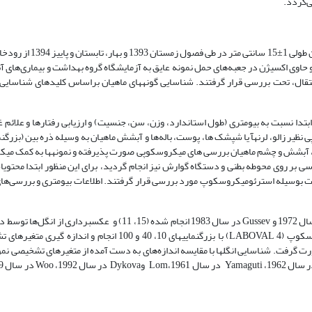
ی‌گردد.
در مجموع 96 نمونه ماهی با میانگین وزنی 3±42 گرم و میانگ
 حاوی اکسیژن در جعبه‌های حمل نمونه عایق به آزمایشگاه گروه بهداشت و بیماری‌های آ
ا نسبت به بیومتری (طول استاندارد، وزن، سن، جنسیت) و ارزیابی رفتارها و علائم غی
ه‌ها، آبشش و چشم ماهیان بررسی ‌های میکروسکوپی صورت پذیرفته و نمونه­ها به کمک م
های انگل شناسی بر روی محوطه بطنی و دستگاه گوارش نیز انجام گردید، برای این منظور ابتدا محتو
ستشو در داخل یک پلت بوسیله استرئومیکروسکوپ مورد بررسی قرار گرفتند. اطلاعات بیومتری و بررسی
تثبیت نمونه‌های انگلی با استفاده از دستورالعمل‌های Fernando و همکاران در سال 1972 و Gussev در سال 1983 انجام شده (5
(Sony, SSC-DC80P- microscope digital camera) نصب شده بر روی میکروسکوپ (LABOVAL 4) با بزرگنمایی‎های 10، 40 
ثبت شده توسط دوربین دیجیتال، با استفاده از نرم‎افزار Axiovision صورت گرفت. شناسایی انگل­ها با مقایسه اندازه­‌های به دست آمده از متغیرهای تش