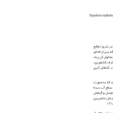
Squalius cephal
(در شرق) واقع
ه پس از الحاق
محلول آن زیاد
صارف کشاورزی،
. گیاهان آبزی
اشد که به صورت
ر سطح آب دیده
یر آبزی، نرم‌تنان و گیاهان
 با افزایش سن ماهیان، رژیم غذایی آن‌ها معطوف به تخم سایر ماهیان، بچه ماهیان، میگو‌ها، قورباغه‌ها و حتی رویش‌­های گیاهان آبزی می ‌شود (9). زمان تخم ریزی
.
ز این ماهی از