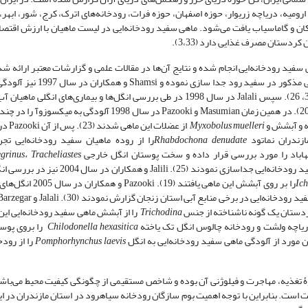
ومیه، دریاچه زریوار، حوزه اصفهان، حوزه فرات، رودخانه‌های اترک، کرج، شور، ابهر، 
کان و گاماسیاب یافت می‌شود. ماهی سفید رودخانه‌ایی در لیست ماهیان با ارزش اقتص
ردستان مصرف غذایی دارد (3،33).
فید رودخانه‌ایی انجام شده و نتایج آن‌ها در مقالات علمی و گزارشات معتبر ارائه شده­‌
را از آبشش ماهی مذکور در سفید رود جدا سازی 
گزارش کردند (36، 26). سپس Jalali در سال 1998 در طی بررسی انگل‌ها و بیماری‌های انگلی
را از آبشش این ماهی گزارش نمود (20). در همین زمان Masumian و Pazooki در سال 1998 آلو
ه و آبشش و
Myxobolus muelleri
ازندران نماتود
Rhabdochona denudate
egrinus
،
Tracheliastes
را به ترتیب از سطح بدن و آبشش ماهیان سفید رودخانه‌ایی جداسازی نمودند (5
Ich
را بر روی آبشش این ماهی یافتند (19). Pazooki و همکاران در سال 2005 انگل‌های
ردستان یک گونه ناشناخته از جنس
Trichodina
را از آبشش ماهی سفید رودخانه‌ایی این
Chilodonella hexasitica
را بروی پو
Pomphorhynchus laevis
را از رود
نحوۀ تغذیه، مهاجرت و فیلوژنی آن بوده و شاخص مستقیمی از چگونگی کیفیت محیط می‌­باش
ت است. بنابراین با توجه اهمیت بوم سازگان رودخانه سیاهرود در استان مازندران در ای