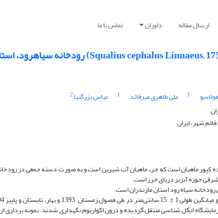
ارسال مقاله
داوران
تماس با ما
2
1
1
ولاسو
علی طاهری میرقائد
عباس بزرگنیا
ان
قائم شهر، ایران
واده کپور ماهیان است که جزء ماهیان آب شیرین است و به صورت دسته جمعی در رودخانه­
رقی حوزه آبریز دریای خزر است.
رودخانه سیاه رود استان مازندران است.
ایشگاه انگل شناسی منتقل گردیده و درون اکواریوم نگهداری شدند. نمونه برداری از پ