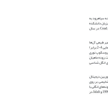
ین طولی 1±15 سانتی متر در طی فصول زمستان 1393 و بهار، تابستان و پاییز 1394 از رودخانه سیاهرود به
بزیان دانشکده
دامپزشکی دانشگاه تهران منتقل شدند. نمونه‌های منتقل شده در همان روز انتقال، تحت بررسی قرار گرفتند. شناسایی گونه­های ماهیان براساس کلیدهای شناسایی Coad در سال
ر طبیعی آن‌ها
اقدام گردید. ضایعات ماکروسکوپی، به ‌منظور بررسی حضور انگل­های ماکروسکوپی نظیر زالو، لرنه­آ یا شپشک ­ها، پوست، باله­‌ها و آبشش ماهیان به وسیله ذره بین (بزرگنمایی 4-2 برابر)
یکروسکوپ نوری
یات روده ماهیان
‌های انگل شناسی
1، ‌11) و عکسبرداری از انگل‌ها توسط دوربین دیجیتال
و 100 انجام و اندازه گیری متغیرهای تشخیصی بر روی
خیصی نمونه­‌های انگلی با
کلید های شناسایی انگلی Gussev در سال 1985، Pavlovskaya-Bychovskaya در سال 1962، Yamaguti در سال 1961،Lom وDykova در سال 1992، Woo در سال 1999 و Jalali در