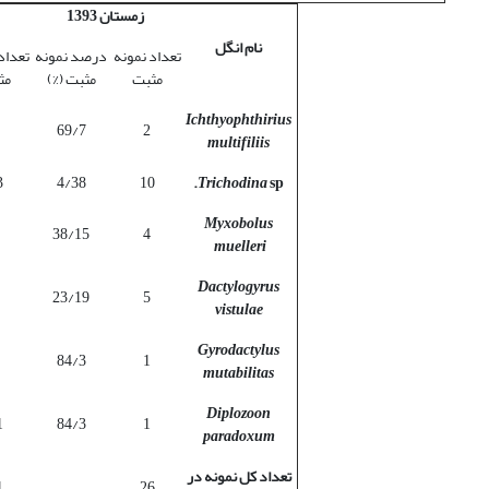
زمستان 1393
نام انگل
تعداد نمونه
درصد نمونه
تعداد
مثبت
مثبت (%)
مث
Ichthyophthirius
69/7
2
multifiliis
3
4/38
10
Trichodina
sp.
Myxobolus
38/15
4
muelleri
Dactylogyrus
23/19
5
vistulae
Gyrodactylus
84/3
1
mutabilitas
Diplozoon
1
84/3
1
paradoxum
تعداد کل نمونه در
1
26