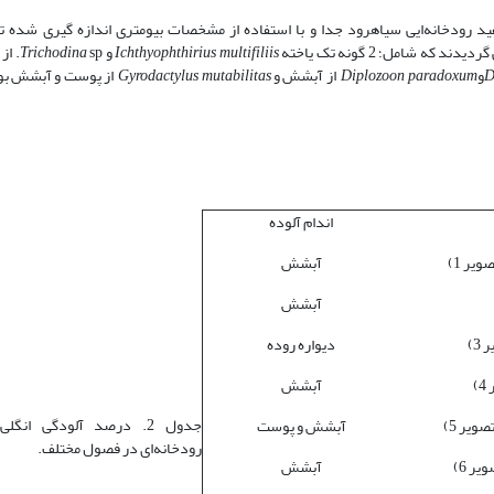
ف ماهیان سفید رودخانه‌ایی سیاهرود جدا و با استفاده از مشخصات بیومتری اندازه گیری شده 
Ichthyophthirius multifiliis
و
Trichodina
D
و
Diplozoon paradoxum
از آبشش و
Gyrodactylus mutabilitas
از پوست و آبشش بود
اندام آلوده
آبشش
آبشش
دیواره روده
آبشش
جدول 2. درصد آلودگی انگ
آبشش و پوست
رودخانه‌ای در فصول مختلف.
آبشش