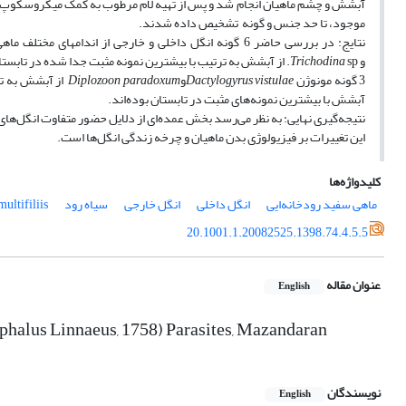
آبشش و چشم ماهیان انجام شد و پس از تهیه لام مرطوب به کمک میکروسکوپ نو
موجود، تا حد جنس و گونه تشخیص داده شدند.
نتایج: در بررسی حاضر 6 گونه انگل داخلی و خارجی از اندام­های مختلف ماهی سفید رودخانه‌ایی سیاهرود جدا شدند که شامل؛ 2 گونه تک یاخته
و
Trichodina
sp. از آبشش به ترتیب با بیشترین نمونه مثبت جدا شده در تابستان و بهار، 1 گونه میکسوزوآ،
3 گونه مونوژن
Dactylogyrus vistulae
و
Diplozoon paradoxum
از آبشش به تر
آبشش با بیشترین نمونه‌های مثبت در تابستان بوده‌­اند.
نتیجه‌گیری نهایی: به نظر می‌رسد بخش عمده‌ای از دلایل حضور متفاوت انگل‌ه
این تغییرات بر فیزیولوژی بدن ماهیان و چرخه زندگی انگل‌ها است.
کلیدواژه‌ها
ماهی سفید رودخانه‌ایی
انگل داخلی
انگل خارجی
سیاه رود
ultifiliis
20.1001.1.20082525.1398.74.4.5.5
عنوان مقاله
English
ephalus Linnaeus, 1758) Parasites, Mazandaran
نویسندگان
English