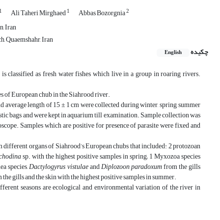
1
1
2
Ali Taheri Mirghaed
Abbas Bozorgnia
, Iran
ch, Quaemshahr, Iran
چکیده
English
s classified as fresh water fishes which live in a group in roaring rivers.
s of European chub in the Siahrood river.
d average length of 15 ± 1 cm were collected during winter, spring, summer
stic bags and were kept in aquarium till examination. Sample collection was
oscope. Samples which are positive for presence of parasite were fixed and
om different organs of Siahrood’s European chubs that included: 2 protozoan
chodina
sp. with the highest positive samples in spring; 1 Myxozoa species
ea species,
Dactylogyrus vistulae
and
Diplozoon paradoxum
from the gills
 the gills and the skin with the highest positive samples in summer.
ferent seasons are ecological and environmental variation of the river in