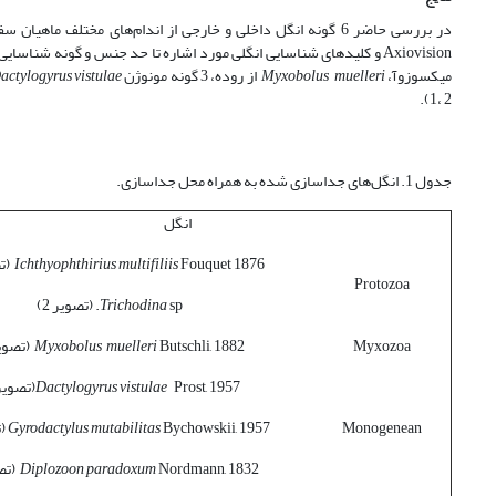
در بررسی حاضر 6 گونه انگل داخلی و خارجی از اندام­‌های مختل
Axiovision و کلید‌های شناسایی انگلی مورد اشاره تا حد جنس و گونه شناسایی گردیدند که شامل؛ 2 گونه تک یاخته
میکسوزوآ،
Myxobolus muelleri
از روده، 3 گونه مونوژن
actylogyrus vistulae
2 ،1).
جدول 1. انگل‌های جداسازی شده به همراه محل جداسازی.
انگل
Fouquet 1876 (تصویر 1)
Ichthyophthirius multifiliis
Protozoa
sp. (تصویر 2)
Trichodina
Myxozoa
Butschli, 1882 (تصویر 3)
Myxobolus muelleri
Prost, 1957(تصویر 4)
Dactylogyrus vistulae
Monogenean
Bychowskii, 1957 (تصویر 5)
mutabilitas
Gyrodactylus
Nordmann, 1832 (تصویر 6)
Diplozoon paradoxum