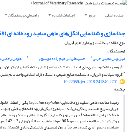
صفحه اصلی
مرور
اطلاعات نشریه
راهنمای نویسندگان
جداسازی و شناسایی انگل‌های ماهی سفید رودخانه ای (Squalius cephalus Linnaeus, 1758) رودخانه سیاهرود، استان مازندران
نوع مقاله : بهداشت و بیماری های آبزیان
نویسندگان
1
1
مهرنوش معینی جزنی
حسینعلی ابراهیم زاده موسوی
هومن رحمتی ه
1
گروه بهداشت و بیماری‌های آبزیان، دانشکده دامپزشکی دانشگاه تهران، تهران، ایر
2
گروه شیلات و آبزیان، دانشکده منابع طبیعی دانشگاه آزاد اسلامی واحد قائم شهر، 
10.22059/jvr.2018.241840.2701
چکیده
زمینۀ مطالعه: ماهی سفید رودخانه‌ایی (
Squalius cephalus
) یکی از اعضاء خان
جریان سریع هستند زندگی می‌­کند. سیاهرود یکی از رودخانه‌های بخش جنوب ش
هدف: در این مطالعه هدف بررسی و جداسازی انگل‌های ماهی سفید رودخانه‌ایی 
سیاهرود جمع آوری شده و سریعاً درون کیسه­های پلاستیکی حاوی اکسیژن به آزم