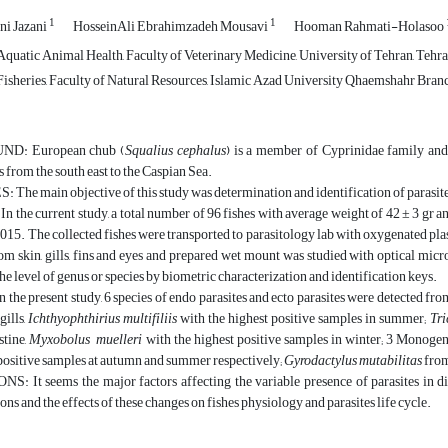
1
1
i Jazani
HosseinAli Ebrahimzadeh Mousavi
Hooman Rahmati-Holasoo
quatic Animal Health, Faculty of Veterinary Medicine, University of Tehran, Tehran
isheries, Faculty of Natural Resources, Islamic Azad University Qhaemshahr Bran
D: European chub (
Squalius cephalus
) is a member of Cyprinidae family and i
 from the south east to the Caspian Sea.
he main objective of this study was determination and identification of parasite
he current study, a total number of 96 fishes with average weight of 42 ± 3 gr an
15. The collected fishes were transported to parasitology lab with oxygenated pla
m skin, gills, fins and eyes and prepared wet mount was studied with optical micr
the level of genus or species by biometric characterization and identification keys.
he present study, 6 species of endo parasites and ecto parasites were detected fr
gills,
Ichthyophthirius multifiliis
with the highest positive samples in summer;
Tri
stine,
Myxobolus muelleri
with the highest positive samples in winter; 3 Monogen
positive samples at autumn and summer respectively;
Gyrodactylus
mutabilitas
from
 It seems the major factors affecting the variable presence of parasites in dif
ons and the effects of these changes on fishes physiology and parasites life cycle.