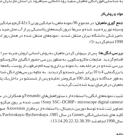
به شناسایی فون انگلی ماهیان سفید رودخانه‌ایی سیاهرود در استان مازندران م
مواد و روش‌کار
جمع آوری ماهیان:
وسیله تور پره صید شده و سریعاً درون کیسه‌های پلاستیکی پر از آب محل صید و
1998 انجام گردید (5).
بررسی انگل ها:
پس از بیهوش کردن ماهیان به روش انسانی (روش ضربه سر) ابتد
بررسی شده و در مرحله بعد، با نمونه برداری و تهیه لام مرطوب از پوست، بال
با بزرگنمایی 4 تا 10 برابر شیئی جستجو گردیدند. به علاوه بررسی‌
به طور جداگانه درون الک 100 میکرومتر تخلیه و پس از ش
ماهیان در فرم­های تهیه شده ثبت گردیدند.
تصاویر 
سال 1998 انجام شد (13،14،20،22،32،38،39).
نتایج