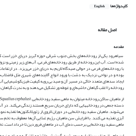
کلیدواژه‌ها
English
اصل مقاله
مقدمه
سیاهرود یکی از رودخانه­‌های بخش جنوب شرقی حوزه آبریز دریای خزر است که جز
شده است. آب این رودخانه از طریق رودخانه‌های فرعی، آب‌های زیر زمینی و نز
با رودخانه‌های فرعی در حوالی صیدگاه لاریم به دریای خزر می‌ریزد. در ارتفاع
بوده و در نواحی نزدیک به دشت با ورود انواع آلاینده‌های شهری مثل فاضلاب
ایجاد سدهای متعدد خاکی در مسیر آن و صید بی رویه کیفیت فیزیکوشیمیایی آب دچ
رودخانه را اغلب گیاهان حاشیه‌ای و غوطه ور تشکیل می‌دهند و به ندرت گیاهان بر
از ماهیان ساکن رودخانه می­توان به ماهی سفید رودخانه‌ایی (
Squalius cephalus
دسته جمعی در رودخانه­هایی که دارای جریان سریع هستند زندگی می‌کند. در آب
ماهی سفید رودخانه‌ایی برحسب دمای آب در ماه‌های فروردین تا خرداد است، تخم‌ه
این ماهی از جزایر بریتانیا به سوی شرق گسترش داشته و تا ترکیه و عراق و نیم