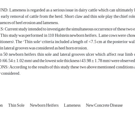
ameness is regarded as a serious issue in dairy cattle which can ultimately lead
f early removal of cattle from the herd. Short claw and thin sole play the chief role
uences of heel erosion and lameness.
urrent study intended to investigate the simultaneous occurrence of these two eve
s study was performed in 110 Holstein newborn heifers. Lame cows were chosen 
tioners). The “Thin sole” criteria included a length of ˂7.5 cm at the posterior w
 in lateral grooves was considered as heel horn erosion.
50 newborn heifers, thin sole and lateral grooves ulcer which affect rear limb 
l (66.54 ± 1.02 mm) and the lowest sole thickness (43.98 ± 1.78 mm) were observed i
 According to the results of this study, these two above mentioned conditions ar
y considered.
on
Thin Sole
Newborn Heifers
Lameness
New Concrete Disease