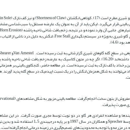
شدید ایجاد خواهد شد (5). با توجه به فراوانی رخداد کف نازک در سطح گله‌‌های گاو شیری به ویژه در سیستم نگهداری ree Stall
د (4،6).
عارضه کف نازک و همزمانی این رخداد با زخم‌های ناحیه پنجه و خط سفید تأکید داشته‌اند (16،20). اگر چه در متون کلاسیک به عارضه زخم بافت شاخ
ن رخداد با کف نازک به ثبت نرسیده است. در مطالعه حاضر، کنجکاوی بالینی بر همزمان
اد می‌توانند به شکل همزمان لنگش را در یک نسبت اپیدمیک در سطح گله پدید آورند. ه
ت.
 بهاربندها و مشاهده انفرادی هر گاو در دو نوبت توسط مجری صورت گرفت. در این مشا
درجه‌بندی وضعیت گاوان به هنگام حرکت (Locomotion Scoring) ارائه شده توسط Sprecher و همکاران در س
به شکل و روند مطالعه حاضر که در مزرعه و با توجه به محدودیت‌‌های تصمیم‌گیری در زمینه درمانی انجام گرفته است