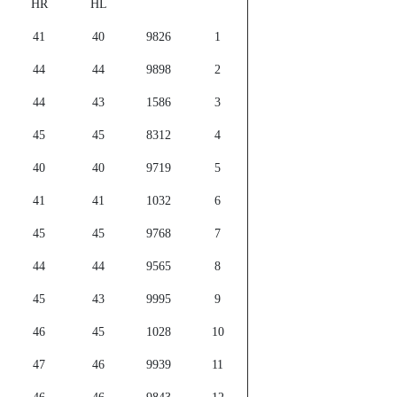
HR
HL
41
40
9826
1
44
44
9898
2
44
43
1586
3
45
45
8312
4
40
40
9719
5
41
41
1032
6
45
45
9768
7
44
44
9565
8
45
43
9995
9
46
45
1028
10
47
46
9939
11