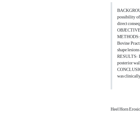
BACKGROUND: L
possibility o
direct conseq
OBJECTIVES: C
METHODS: Thi
Bovine Practi
shape lesions
RESULTS: In 
posterior wal
CONCLUSIONS:
was clinicall
Heel Horn Erosi