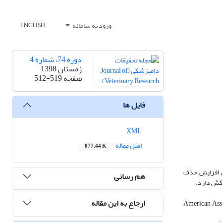
ورود به سامانه
ENGLISH
دوره 74، شماره 4
زمستان 1398
صفحه
512-519
فایل ها
XML
اصل مقاله
877.44 K
ن افزایش حذف
هم رسانی
نگش دارد.
ارجاع به این مقاله
ده از fact sheet ارائه شده توسط (AABP) American Association of Bovine