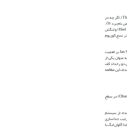
لنگش در گاو شیری به عنوان یک معضل بهداشتی و اقتصادی در سطح گله­‌های گاو شیری مطرح است (17). کوتاهی انگشتان (Shortness of Claw) و نیز کف نازک (Thin Sole)، اگر چه در
ابتدای امر به عنوان شاخصی در ارتباط با اصلاح بافت شاخی انگشت مورد ارزیابی بالینی قرار می‌گیرد، لیکن باید از آن به عنوان یک عارضه مستقل با سبب‌شناسی مشخص نام برد (9).
عارضه‌هایی که بیشترین اثر را در هر دو حالت ایستاده و حرکت بر روی پاشنه و شیار‌های جانبی آن وارد نموده و در نتیجه، زخم بافت شاخی ناحیه پاشنه (Heel Horn Erosion) و لنگش
F، لنگش به دلیل درد ناشی از التهاب در نسج کوریوم
در سالیان اخیر، در ارتباط با عارضه کف نازک و ایجاد لنگش آن هم به شکل گروهی در سطح گله گاو‌های شیری گزارشاتی به ثبت رسیده است. Van Amestelو Jan Shearer بر اهمیت
ی ناحیه پاشنه به عنوان یکی از
ی دو رخداد کف
دف این مطالعه
این مطالعه در یکی از گاوداری­ها در ورامین (جایگاه Free – stall با داشتن راهرو‌های مفروش از بتون سخت) انجام گرفت. مطالعه بالینی مزبور به شکل مشاهد‌های (Observational) در سطح
هده، از سیستم
ال 1997 و بر پایه درجه­بندی 5 ـ1 استفاده شد و بدین ترتیب جداسازی
، لذا گاوان لنگ با