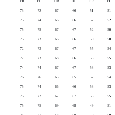
FR
FL
HR
HL
FR
FL
73
72
67
66
51
51
75
74
66
66
52
52
75
75
67
67
52
50
73
73
66
66
50
50
72
73
67
67
55
54
72
73
68
66
55
55
74
74
67
67
53
53
76
76
65
65
52
54
75
74
66
66
53
53
73
72
67
67
55
55
75
75
69
68
49
51