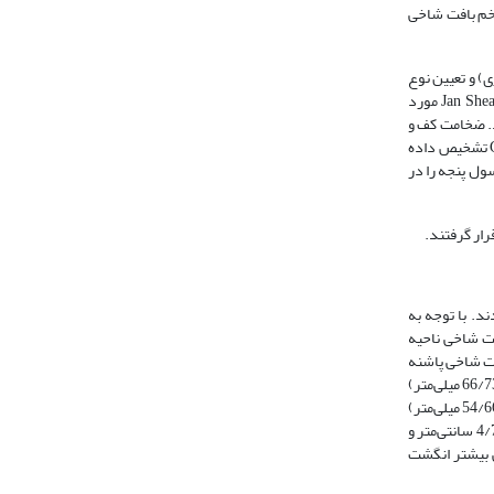
خداد نازکی کف و زخم بافت شاخی
) و تعیین نوع
ضایعه، گاو‌های لنگ هدف مورد شناسایی قرار گرفتند. بدین ترتیب گاوان مبتلا به عارضه کف نازک براساس فرضیه پیشنهادی ارائه شده توسط Van Amestel و Jan Shearer مورد
علایم بالینی مرتبط با عارضه بود. ضخامت کف و
طول دیواره پشتی با استفاده از Claw Check مورد اندازه­گیری قرار گرفت (تصویر 1). همچنین زخم بافت شاخی ناحیه پاشنه براساس معیار‌های پیشنهادی Greenough تشخیص داده
سول پنجه را در
 درجات مختلفی از وضعیت بدنی به هنگام ایستادن و حرکت (درجه 2 و 3) انتخاب شدند. با توجه به
ی جهت تأیید زخم بافت شاخی ناحیه
 در شیار‌های جانبی بافت شاخی پاشنه
با توزیعی مشابه عمدتاً در انگشتان اندام حرکتی خلفی مورد تأیید بالینی قرار گرفت (تصویر 2،3). در تلیسه‌های تازه‌زای مبتلا، بالاترین میانگین طول دیواره پشتی (54/1±66/73 میلی‌متر)
و بیشترین میانگین ضخامت کف (58/1±59/52 میلی‌متر) در اندام قدامی سمت راست مشاهده شد. کمترین میانگین طول دیواره پشتی و ضخامت کف به ترتیب با (02/1±54/66 میلی‌متر)
و (78/1±98/43 میلی‌متر) در اندام خلفی سمت چپ تلیسه‌های تازه­زا گزارش شد. در 50 گاو مبتلا در هر چهار اندام میانگین طول دیواره پشتی در همه اندام‌ها کمتر از 4/7 سانتی‌متر و
کتی خلفی بیشتر انگشت