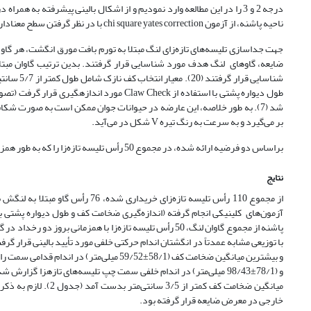
ناحیه پاشنه، از آزمون chi square yates correction با در نظر گرفتن سطح معنادار (05/0=
جهت جداسازی تلیسه‌های تازه‌زای لنگ مبتلا به تورم بافت مورق انگشت، هر گ
شد (7). به طور خلاصه، این عارضه در حیوانات جوان ممکن است به صورت شکا
بر می‌گیرد و به سرعت به رنگ تیره V شکل در می‌آید.
براساس دو فرضیه ارائه شده، در مجموع 50 رأس تلیسه تازه‌زا را که به طور همزمان مبتلا به دو عارضه کف نازک و زخم شیار‌های جانبی پاشنه بوده‌اند مورد تأیید بالینی قرار گرفتند.
نتایج
میانگین ضخامت کف کمت
خارجی در معرض ضایعه قرار گرفته بود.