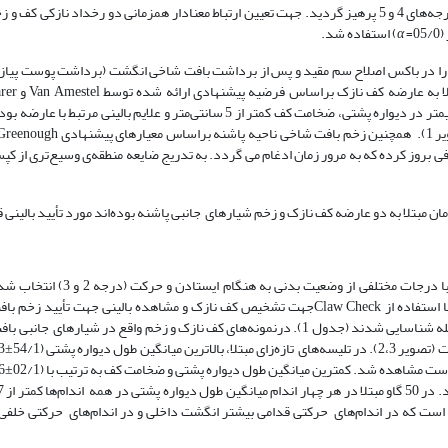
درجه 2 و 3 را در این مطالعه وارد نمودیم و از اشکال بالینی پیشرفته به همراه درجه­‌های 4 و 5 پرهیز گردید. جهت تعیین ارتباط معنادار همزمانی دو ر
α
) استفاده شد.
او را در باکس اصلاح سم مقید و پس از برداشت بافت شاخی انگشت (برداشت پوست پیازی
شناسایی قرار گرفتند (20). معیار انتخاب کف نازک شامل طول کمتر از 5/7 سانتی­متر در دیواره پشتی، ضخامت کف کمتر از 5 سانتی‌متر و 
فی بروز کرده که به مرور زمان ادغام می گردد. به تدریج ضایعه منطقه‌ی وسیع‌تری از کپ
از مجموع 110 رأس تلیسه تازه‌زای خریداری شده، 76 رأس گاو مبتلا به لنگش با
آزمون‌های کلینیکی انجام گرفته (اندازه‌گیری ضخامت کف و طول دیواره پشتی با استفاده از Claw Checkجهت تشخیص کف نازک و مشاهده بالین
پاشنه از مجموع گاوان لنگ، 50 رأس تلیسه تازه‌زا با همزمانی بروز دو رخداد در گله شناسایی شدند (جدول 1). درنمونه‌های کف نازک و زخم واقع
ر از 3/5 سانتی‌متر بدست آمد (جدول 2). لازم به ذکر است که در اندام­‌های حرکتی قدامی بیشتر انگشت داخلی و در اندام­‌های حر