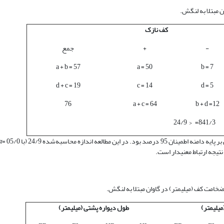
کف نازک
-
+
جمع
a + b = 57
a = 50
b = 7
d + c = 19
c = 14
d = 5
76
a + c = 64
b + d =12
24/9 > =841/3
اندازه محاسبه‌شده 24/9 (با 05/0 =
α
یلی­متر)
طول دیواره پشتی (میلی­متر)