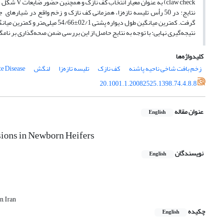
claw check) به عنوان معیار انتخاب کف نازک و همچنین حضور ضایعات V شکل سیاه رنگ در شیار‌های جانبی پاشنه به عنوان معیار زخم بافت شاخی ناحیه پاشنه در نظر گرفته شد.
نتایج: در 50 رأس تلیسه تازه‌زا، همزمانی کف نازک و زخم واقع در شیار
گرفت. کمترین میانگین طول دیواره پشتی 02/1±54/66 میلی‌متر و کمترین میانگین ضخامت کف 78/1±98/43 میلی‌متر در اندام خلفی سمت چپ مشاهده شد.
نتیجه‌گیری نهایی: با توجه به نتایج حاصل از این بررسی ضمن صحه‌گذاری بر نامگذاری New Concrete Disease، لنگش ناشی از همزمانی این دو عارضه مورد تایید بالینی
کلیدواژه‌ها
زخم بافت شاخی ناحیه پاشنه
کف نازک
تلیسه تازه‌زا
لنگش
e Disease
20.1001.1.20082525.1398.74.4.8.8
عنوان مقاله
English
sions in Newborn Heifers
نویسندگان
English
, Iran
چکیده
English