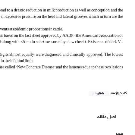
 to a drastic reduction in milk production as well as conception, and the
 in excessive pressure on the heel and lateral grooves, which in turn are the
nts at epidemic proportions in cattle.
based on the fact sheet approved by AABP, (the American Association of
all, along with ˂5 cm in sole (measured by claw check). Existence of dark V-
digits almost equally, were diagnosed and clinically approved. The lowest
n the left hind limb.
e called “New Concrete Disease” and the lameness due to these two lesions
کلیدواژه‌ها
English
اصل مقاله
مقدمه