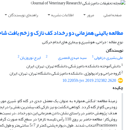
صفحه اصلی
مرور
اطلاعات نشریه
راهنمای نویسندگان
مطالعه بالینی همزمانی دو رخداد کف نازک و زخم بافت شاخی 
نوع مقاله : جراحی، هوشبری و بیماری های اندام حرکتی
نویسندگان
2
2
1
علی بشیری دزفولی
سید مهدی قمصری
ایرج نوروزیان
1
دانش‌آموخته دانشکده دامپزشکی دانشگاه تهران، تهران، ایران
2
گروه جراحی و رادیولوژی، دانشکده دامپزشکی دانشگاه تهران، تهران، ایران
10.22059/jvr.2019.232382.2620
چکیده
زمینۀ مطالعه: لنگش همواره به عنوان یک معضل جدی در گله گاو شیری مو
زودرس گاو از گله گردد. کوتاهی انگشت و نیز نازکی کف بیشترین نقش را در ایجا
هدف: پژوهش حاضر در راستای نشان دادن همزمانی این دو رخداد، در نسبت‌‌ه
Practitioners انتخاب شدند. طول دیواره پشتی کمتر از 5/7 سانتی‌متر و طول کمتر از 5 سانتی‌متر در کف (اندازه‌گیری با