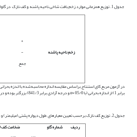
جدول 1. توزیع همزمانی موارد زخم بافت شاخی ناحیه پاشنه و کف نازک در گاوان مبتلا به لنگش.
+
زخم ناحیه پاشنه
-
جمع
در آزمون مربع کای استنتاج براساس مقایسه اندازه محاسبه‌شده با اندزه بحرانی بر پایه دامنه اطمینان 95 درصد بود. در این مطالعه 
برابر 1) از اندازه بحرانی (با 05/0 =
α
و درجه آزادی برابر 841/3) بزرگتر بوده و در نتیجه ارتباط معنی­دار است.
جدول 2. توزیع کف نازک برحسب تعیین معیار‌های طول دیواره پشتی (میلی­متر) و ضخامت کف (میلی­متر) در گاوان مبتلا به لنگش.
ردیف
شماره
گاو
ضخامت
کف (م