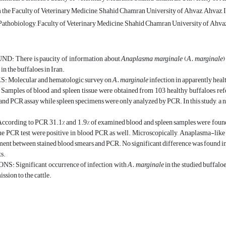
the Faculty of Veterinary Medicine, Shahid Chamran University of Ahvaz, Ahvaz, 
athobiology, Faculty of Veterinary Medicine, Shahid Chamran University of Ahvaz
 There is paucity of information about
Anaplasma marginale
(
A. marginale
)
in the buffaloes in Iran.
 Molecular and hematologic survey on
A. marginale
infection in apparently heal
ples of blood and spleen tissue were obtained from 103 healthy buffaloes refer
nd PCR assay while spleen specimens were only analyzed by PCR. In this study, a 
ording to PCR, 31.1% and 1.9% of examined blood and spleen samples were found
sue PCR test were positive in blood PCR, as well. Microscopically, Anaplasma-like
ent between stained blood smears and PCR. No significant difference was found in
s.
: Significant occurrence of infection with
A. marginale
in the studied buffaloe
ission to the cattle.