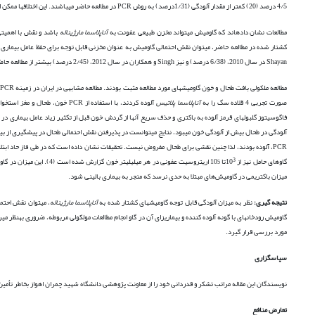
4/5 درصد (20) کمتر از مقدار آلودگی (1/31درصد) به روش PCR در مطالعه حاضر می­باشند. این اختلاف­ها ممکن است متأثر از تفاوت نژادی گاومیش­ها، استفاده از ژن­های متفاوت در PCR و نمونه­گیری در فصول متفاوت باشد (14،19،22).
مطالعات نشان داده­اند که گاومیش می­تواند مخزن طبیعی عفونت به
آناپلاسما مارژیناله
کشتار شده در مطالعه حاضر، می­توان نقش احتمالی گاومیش به عنوان مخزنی قابل توجه برای حفظ عامل بیماری 
Shayan در سال 2010، (6/38 درصد) و نیز Singh و همکاران در سال 2012، (2/45 درصد) بیشتر از مطالعه حاضر و حتی بیشتر از میزان آلودگی گاومیش در سایر مطالعات بود (20).
مطالعه ملکولی بافت طحال و خون گاومیش­های مورد مطالعه مثبت بودند. مطالعه مشابهی در ایران در زمینه PCR یا دیگر روش­های تشخیص بافتی برای
صورت تجربی 4 قلاده سگ را به
آناپلاسما پلاتیس
آلوده کردند، با استفاده از PCR خون، طحال و مغز استخوان مشاهده شد که در 50 درصد موارد
آلودگی در طحال بیش از آلودگی خون می­بود، نتایج می­توانست در پذیرفتن نقش احتمالی طحال در پیشگیری از بیما
PCR، آلوده بودند، لذا چنین نقشی برای طحال مفروض نیست. تحقیقات نشان داده است که در طی فاز حاد ابتلا به
5
3
گاوهای حامل نیز از 10
تا 10
اریتروسیت عفونی در هر م
میزان باکتریمی در گاومیش‌های مبتلا به حدی نرسد که منجر به بیماری بالینی شود.
نتیجه­ گیری:
نظر به میزان آلودگی قابل توجه گاومیش­های کشتار شده به
آناپلاسما مارژیناله
، می­توان نقش احتم
گاومیش­ رودخانه­ای با گونه آلوده کننده و بیماریزای آن در گاو انجام مطالعات مولکولی مربوطه، ضروری به­نظر می
مورد بررسی قرار گیرد.
سپاسگزاری
نویسندگان این مقاله مراتب تشکر و قدردانی خود را از معاونت پژوهشی دانشگاه شهید چمران اهواز بخاطر تأمین 
تعارض منافع