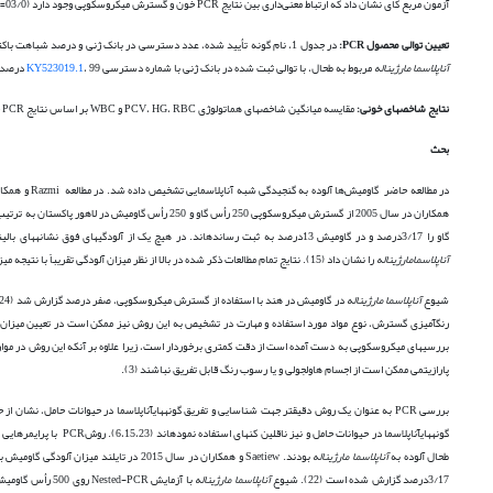
آزمون مربع کای نشان داد که ارتباط معنی‌داری بین نتایج PCR خون و گسترش میکروسکوپی وجود دارد (03/0=
تعیین توالی محصول
PCR
:
در جدول 1، نام گونه تأیید شده، عدد دسترسی در بانک ژنی و درصد شباهت باکتری­های مورد بررسی آمده است. دو توالی بررسی شده با توالی­های
آناپلاسما مارژیناله
مربوط به طحال، با توالی ثبت شده در بانک ژنی با شماره دسترسی
، 99 درصد مشابهت و
KY523019.1
نتایج شاخص­های خونی:
مقایسه میانگین شاخص­های هماتولوژی PCV، HG، RBC و WBC بر اساس نتایج PCR خون و گسترش میکروسکوپی نشان داد که در دام­های آلوده و غیر آلوده تفاوت آماری معنی­داری مشاهده نگردید (
بحث
در مطالعه حاضر گاومیش‌ها آلوده به گنجیدگی شبه آناپلاسمایی تشخیص داده شد. در مطالعه Razmi و همکاران در سال 2006، بررسی گسترش خونی از160 رأس گاو، نشان داد که 4/19درصد به
همکاران در سال 2005 از گسترش میکروسکوپی 250 رأس گاو و 250 رأس گاومیش در لاهور پاکستان به ترتیب 22 و 6/13درصد الودگی به
گاو را 3/17درصد و در گاومیش 13درصد به ثبت رسانده­اند. در هیچ یک از آلودگی­های فوق نشانه­های بالینی در گاومیش­ها گزارش نشده است. بررسی گسترش میکروسکوپی نمونه­های خون 150 رأس گاو از استان اصفهان، 6/10درصد آلودگی به
آناپلاسما
مارژیناله
را نشان داد (15). نتایج تمام مطالعات ذکر شده در بالا از نظر میزان آلودگی تقریباً با نتیجه میزان آلودگی به روش گسترش میکروسکوپی در مطالعه موجود هم­خوانی دارد.
شیوع
آناپلاسما مارژیناله
بررسی­های میکروسکوپی به دست آمده است از دقت کمتری برخوردار است، زیرا علاوه بر آن­که این روش در موارد 
پارازیتمی ممکن است از اجسام هاول­جولی و یا رسوب رنگ قابل تفریق نباشند (3).
بررسی PCR به عنوان یک روش دقیق­تر جهت شناسایی و تفریق گونه­هایآناپلاسما در حیوانات حامل، نشان از حضور آلودگی به
طحال آلوده به
آناپلاسما مارژیناله
بودند. Saetiew و همکاران در سال 2015 در تایلند میزان آلودگی گاومیش به
3/17درصد گزارش شده است (22). شیوع
آناپلاسما مارژیناله
با آزمایش Nested-PCR روی 500 رأس گاومیش در برزیل، 4/5 درصد تعیین شده است (20). مقادیر آلودگی به