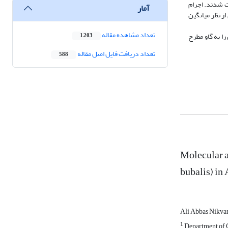
د بود. گاومیش‌هایی که در آزمایش PCR طحال مثبت بودند، در PCR خون نیز مثبت شدند. اجرام
آمار
 PCR خون یافت شد. تفاوت معنی‌داری از نظر میانگین
تعداد مشاهده مقاله
ا به گاو مطرح
1,203
تعداد دریافت فایل اصل مقاله
588
Molecular a
bubalis) in 
Ali Abbas Nikv
1
Department of C