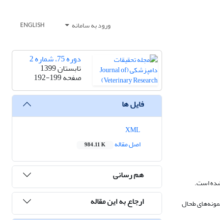
ورود به سامانه
ENGLISH
دوره 75، شماره 2
تابستان 1399
صفحه
192-199
فایل ها
XML
اصل مقاله
984.11 K
هم رسانی
نشده است.
ارجاع به این مقاله
ش به ظاهر سالم ارجاعی به کشتارگاه نمونه‌های خون و بافت طحال اخذ گردید. نمونه‌های خون با روش‌های گسترش میکروسکوپی و PCR و نمونه‌های طحال