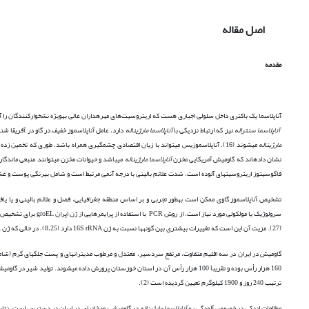
اصل مقاله
مقدمه
آناپلاسما یک باکتری داخل سلولی اجباری هست که اریتروسیت‌های مهره­داران عالی به­ویژه نشخوارکنندگان را آلوده می­کند (4،12). از 
آناپلاسما سنتراله
نیز که ارتباط نزدیکی با
آناپلاسما مارژیناله
دارد، عامل آناپلاسموز خفیف در گاو در آفریقا شناخته شده است (1،4). نه تنها گاو، بلکه دیگر نشخوارکنندگان اهلی و وحشی مانند گاو
مارژیناله
می­شوند (16). آناپلاسموزیس می­تواند با زیان اقتصادی چشمگیری همراه باشد، طوری که تخمین زده می­شود که خسارات سالیانه اقتصادی ناشی از
نشان داده­اند که گاومیش آمریکایی مخزن
آناپلاسما مارژیناله
فاگوسیتوز اریتروسیت­های آلوده است. شدت علائم بالینی با درجه آنمی مرتبط است و شامل بی­رنگی پوست و غشاها
تشخیص آناپلاسموز گاوی ممکن است به­طور تجربی و بر اساس منطقه جغرافیایی، فصل و علائم بالینی و یا ی
(27). مزیت آن این است که تغییرات بیشتری بین گونه­ها نسبت به ژن 16S rRNA دارد (8،25)، در حالی که ژن 16S rRNA دارای هم­خوانی بسیار نزدیک بین گونه­های نزدیک است (26).
160 هزار رأس بوده و تقریباً 100 هزار رأس آن در استان خوزستان پرورش داده می­شوند. 
ترتیب 240 روز و 1900 کیلوگرم تعیین گردیده است (2).
مطالعات اندکی در خصوص آلودگی به
آناپلاسما مارژیناله
در گاومیش رودخانه­ای در ایران در دسترس است. نتایج