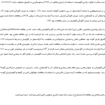
و انتقال آن به گاو مطرح باشد. میزان آلودگی گزارش شده به
آناپلاسما مارژیناله
آناپلاسما مارژیناله
آناپلاسما پلاتیس
ردیابی شد. یک فرضیه که در این مطالعه مطرح بود، نقش احتم
فاگوسیتوز گلبول­ها
ری بالینی کمک کننده باشند. با توجه به اینکه در مطالعه حاضر تعداد بسیار اندکی از نمونه­های طحال در مقایسه با نمون
9
آناپلاسما مارژیناله
در گاو میزان پارازایتمی ممکن است فراتر از 10
اری
یلی­لیتر خون گزارش شده است (4). این میزان در گاومیش­های آلوده بررسی نشده است. یک دلیل احتمالی دیگر که ممکن است گاومیش در مقابل گاو به بیماری مبتلا
الی گاومیش به عنوان مخزن برای حفظ عامل بیماری و انتقال آن به گاو مطرح باشد. بنابراین، در خصوص ارتباط بین گونه
آ
­رسد. توصیه می­شود که در مطالعات آینده میزان باکتریمی با استفاده از مطالعات مولکولی کمی در گاوها و گاومیش­های آلوده
هزینه‌های این مطالعه که مستخرج از پایان نامه دوره دکتری عمومی دامپزشکی می­باشد، ابراز می‌نمایند.