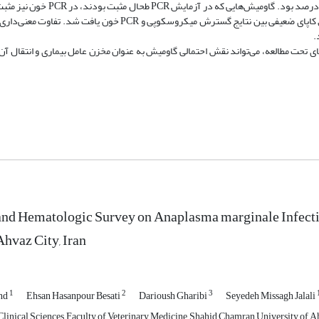
نتایج: میزان آلودگی نمونه‌های خون و طحال به روش PCR به ترتیب 1/31 و 9/1درص
آناپلاسمایی در گسترش خونی 5/15درصد نمونه‌ها مشاهده شد. ضریب توافق کاپای ضعیفی بین نتایج گسترش میکروسکوپی و
 تحت مطالعه، می‌تواند نقش احتمالی گاومیش به عنوان مخزن عامل بیماری و انتقال آن ر
nd Hematologic Survey on Anaplasma marginale Infecti
Ahvaz City, Iran
1
2
3
and
Ehsan Hasanpour Besati
Darioush Gharibi
Seyedeh Missagh Jalali
linical Sciences, Faculty of Veterinary Medicine, Shahid Chamran University of Ah