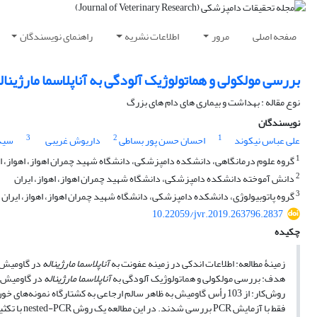
صفحه اصلی
مرور
اطلاعات نشریه
راهنمای نویسندگان
بررسی مولکولی و هماتولوژیک آلودگی به آناپلاسما مارژین
نوع مقاله : بهداشت و بیماری های دام های بزرگ
نویسندگان
3
2
1
علی عباس نیکوند
احسان حسن پور بساطی
داریوش غریبی
سیده
1
گروه علوم درمانگاهی، دانشکده دامپزشکی، دانشگاه شهید چمران اهواز، اهواز، ا
2
دانش آموخته دانشکده دامپزشکی، دانشگاه شهید چمران اهواز، اهواز، ایران
3
گروه پاتوبیولوژی، دانشکده دامپزشکی، دانشگاه شهید چمران اهواز، اهواز، ایران
10.22059/jvr.2019.263796.2837
چکیده
زمینۀ مطالعه: اطلاعات اندکی در زمینه عفونت به
آناپلاسما مارژیناله
در گاومیش ر
هدف: بررسی مولکولی و هماتولوژیک آلودگی به
آناپلاسما مارژیناله
در گاومیش‌ها
فقط با آزمایش PCR بررسی شدند. در این مطالعه یک روش nested-PCR با تکثیر قطعه‌ای از ژن groEL باکتری مورد استفاده قرار گرفت.