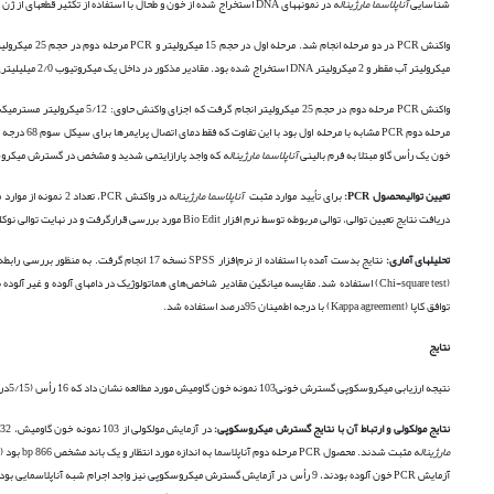
شناسایی
آناپلاسما مارژیناله
در نمونه­های DNA استخراج شده از خون و طحال با استفاده از تکثیر قطعه­ای از ژن groEL این باکتری و به روش PCR-Nested انجام گرفت (25). توالی پرایمرهای مورد استفاده مرحله اول و دوم PCR در جدول 1 آمده است.
میکرولیتر آب مقطر و 2 میکرولیتر DNA استخراج شده بود. مقادیر مذکور در داخل یک میکروتیوب 2/0 میلی­لیتری مخلوط و به دستگاه ترموسایکلر گرادیانت (Eppendorf، آلمان( منتقل گردید.
خون یک رأس گاو مبتلا به فرم بالینی
آناپلاسما مارژیناله
که واجد پارازایتمی شدید و مشخص در گسترش میکروسکوپی بود، استفاده شد. باند DNA با استفاده از
تعیین
توالی
محصول
PCR
:
برای تأیید موارد مثبت
آناپلاسما مارژیناله
دریافت نتایج تعیین توالی، توالی مربوطه توسط نرم افزار Bio Edit مورد بررسی قرارگرفت و در نهایت توالی نوکلئوتیدی به دست آمده با توالی نوکلئوتیدی موجود در بانک ژنی (
تحلیل­های آماری:
(Chi-square test) استفاده شد. مقایسه میانگین مقادیر شاخص‌های هماتولوژیک در دام­های آلوده و غیر آلوده با آزمون t مستقل (Independent sample
توافق کاپا (Kappa agreement) با درجه اطمینان 95درصد استفاده شد.
نتایج
نتیجه ارزیابی میکروسکوپی گسترش خونی103 نمونه خون گاومیش مورد مطالعه نشان داد که 16 رأس (5/15درصد) آلوده به اجرام شبه آناپلاسمایی بودند.
نتایج مولکولی و ارتباط آن با نتایج گسترش میکروسکوپی:
در آزمایش مولکولی از 103 نمونه خون گاومیش، 32 نمونه (1/31درصد) مثبت بودند. همچنین 2 نمونه (9/1درصد) از 103 نمونه طحال گاومیش‌های مورد بررسی نیز در آزمایش PCR
مارژیناله