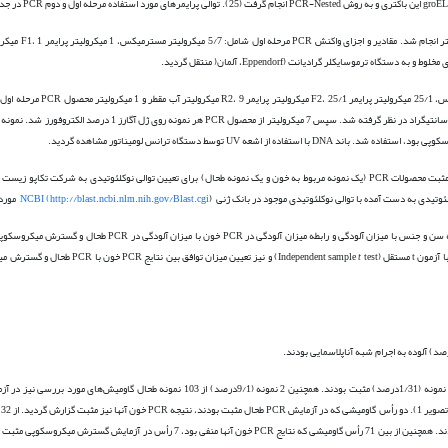
واکنش PCR مرحله دوم در حجم 25 میکرولیتر انجام گرفت که اجزای واکنش حاوی: 5/12 
 اشعه UV توسط دستگاه ترانس لومیناتور مشاهده گردید.
در واکنش PCR، تعداد 2 نمونه از موارد مثبت محصولات PCR (یک نمونه مربوط به خون و یک نمونه طحال) برای تعیین توالی نوکلئوتیدی به شرکت تک
http://blast.ncbi.nlm.nih.gov/Blast.cgi) NCBI
مورد 
نتایج بدست آمده با استفاده از نرم‌افزار SPSS نسخه 17 انجام گرفت. به منظور بررسی رابطه سن و جنس با میزان آلودگی و رابطه می
t
test) و نیز تعیین میزان توافق بین نتایج CR
مثب
آزمایش PCR خون آلوده بودند، 9 رأس در آزمایش گسترش میکروسکوپی نیز واجد اجرام شبه آناپلاسمایی بودند. همچنین از بین 71 رأس گاومیشی که نتایج PCR خون آن­ه