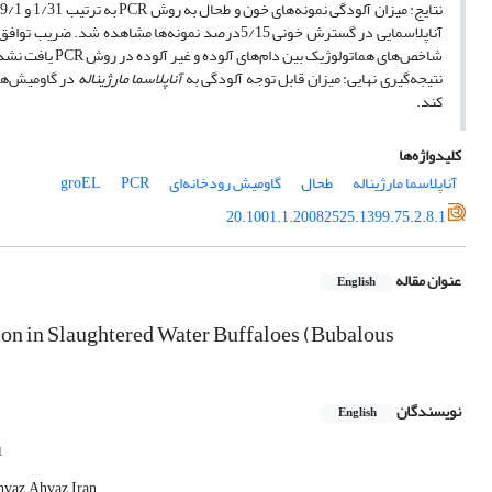
شاخص‌های هماتولوژیک بین دام‌های آلوده و غیر آلوده در روش PCR یافت نشد.
نتیجه‌گیری نهایی: میزان قابل توجه آلودگی به
آناپلاسما مارژیناله
در گاومیش‌های
‌کند.
کلیدواژه‌ها
آناپلاسما مارژیناله
طحال
گاومیش رودخانه‌ای
PCR
groEL
20.1001.1.20082525.1399.75.2.8.1
عنوان مقاله
English
on in Slaughtered Water Buffaloes (Bubalous
نویسندگان
English
1
vaz, Ahvaz, Iran