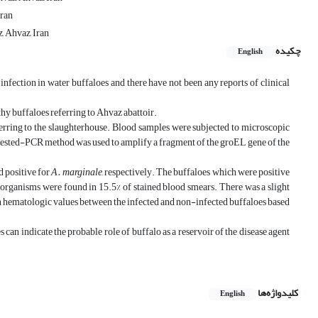
Iran
, Ahvaz, Iran
چکیده
English
 infection in water buffaloes and there have not been any reports of clinical
thy buffaloes referring to Ahvaz abattoir.
ring to the slaughterhouse. Blood samples were subjected to microscopic
nested-PCR method was used to amplify a fragment of the groEL gene of the
 positive for
A. marginale
, respectively. The buffaloes which were positive
 organisms were found in 15.5% of stained blood smears. There was a slight
 hematologic values between the infected and non-infected buffaloes based
s can indicate the probable role of buffalo as a reservoir of the disease agent
کلیدواژه‌ها
English