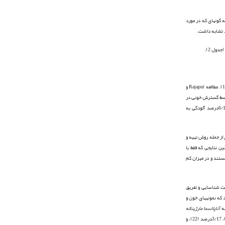
 گونه­ای که در مورد
(جدول 2).
آلوده بودند (17). مطالعه Rajaput و
ط گسترش خونی در
امل متعددی از جمله روش تهیه و
 ممکن است در تعیین میزان آلودگی اثرگذار باشد. نتایج مطالعه Vahora و همکاران در سال 2012 با مطالعه حاضر هم­راستا نبود (10،16،17). قطعاً چنین نتایجی که فقط با
هستند و در میزان کم
هت شناسایی و تفریق
 (6،15،23). روشPCR با پرایمرهایی از ژن اپران groEL برای تشخیص گونه­های آناپلاسما استفاده شده است (22). در این مطالعه نتایج آزمایش PCR نشان داد که نمونه­های خون و
آناپلاسما مارژیناله
در مطالعات فوق الذکر: 8 درصد (19)، 3/17درصد (22)، و