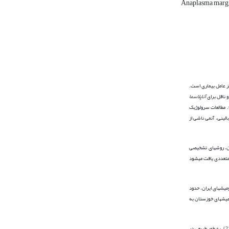
Anaplasma marg
ز عامل بیماری است.
آناپلاسما
ایالات متحده به حدود 300 میلیون دلار می­رسد (18). مطالعات سرولوژیک
ال بیولوژیک توسط کنه­ها باشند (5). مشخصه بارز آناپلاسموز بالینی، آنمی ناشی از
ون، روش­های تشخیصی
سما استفاده شده است (22). ژن groEL، که کد کننده پروتئین­های خانواده chaperonin است، در باکتری­های متعددی یافت می­شود
شامل استان خوزستان و قسمتی از لرستان) نگهداری می­شود (7). بنابر گزارش مرکز آمار ایران در سال 1390، جمعیت کل گاومیش­های ایران، حدود
گاومیش­های خوزستان به
می­تواند مخزن بیماری برای گاو باشد (21). به طور طبیعی در