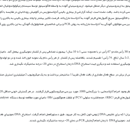
وسیتوز به اریتروسیت­های دیگر منتقل می­شود. اریتروسیت­های آلوده به واسطه فاگوسیتوز توسط سیستم رتیکولواندوتلیال 
 فاگوسیتوز سریع گلبول‌های قرمز آلوده به
آناپلاسما مارژیناله
، فرصت تکثیر بیشتر و ایجاد بیماری بالینی به باکتری را
 بررسی مولکولی آلودگی به
آناپلاسما مارژیناله
به روش PCR و برخی شاخص­های هماتولوژیک آلودگی به این باکتری روی
در فاصله زمانی شهریور تا آذر 1396 با مراجعه به کشتارگاه دام اهواز، از تعداد 103 رأس گاومیش به­ظاهر سالم (36 رأس ماده و 67 رأس نر با محدوده سنی 1 تا 10 سال) به­صورت تصادفی پس از
DN تا زمان استخراج در دمای 20- درجه سانتی­گراد نگهداری شد.
پس از کشتار و باز شدن حفره بطنی طحال از حفره شکمی جدا و با استفاده از یک کارد پلاستیکی یک­بار مصرف، پس از برش در سطح طحال
به­طور دقیق مورد مشاهده قرار ­گرفت. مقادیر شاخص­های هماتولوژی 
استخراج DNA نمونه­های خون با استفاده از کیت (شرکت رها زیست پادتن، ایران) که 