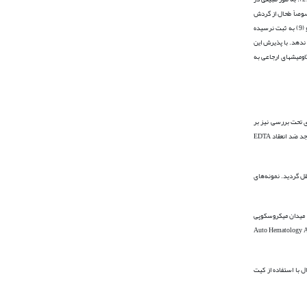
خصوصاً طحال از گردش
در طحال گاومیش را بررسی کرده باشد، یافت نشده است. اینکه گزارشی از بیماری بالینی آناپلاسموزیس در گاومیش رودخانه­ای در مقایسه با گاو (9) به ثبت نرسیده
 ندهد. با پذیرش این
 گاومیش­های ارجاعی به
 کشتار نمونه­گیری به­عمل آمد. دام­های تحت بررسی نیز بر
اساس وضعیت شیری و دائمی بودن دندان­های ثنایا به دو دسته زیر 5/2 سال (شیری، نابالغ، 29 رأس) و بالای 5/2 سال (بالغ، 74 رأس) تقسیم شدند. بلافاصله پس از کشتار، از هر رأس دام یک نمونه خون اخذ شده و در دو لوله واجد ضد انعقاد EDTA
 مقداری از بافت طحال تقریباً 1 سانتی­متر برداشت و به یک میکروتیوب 2 میلی­لیتری استریل منتقل گردید. نمونه‌های
گسترش­های خونی پس از رنگ آمیزی با گیمسا از نظر وجود اجرام آناپلاسمایی، با بزرگنمایی 1000، مورد بررسی میکروسکوپی قرار گرفتند. در هر گسترش خونی حداقل 20 میدان میکروسکوپی
شامل تعداد تام گلبول­های سفید (WBC)، گلبول‌های قرمز (RBC)، حجم فشرده سلولی (PCV) و غلظت هموگلوبین (Hb) دام­های مورد مطالعه توسط دستگاه Auto Hematology Analyser
برای تخلیص DNA ژنومی خون کامل به کار می­رود، طبق دستورالعمل انجام گرفت. استخراج DNA نمونه­های طحال با استفاده از کیت