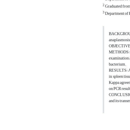
2
Graduated from 
3
Department of P
BACKGROUND:
anaplasmosis 
OBJECTIVES:
METHODS: Sam
examination a
bacterium.
RESULTS: Acc
in spleen tis
Kappa agreem
on PCR result
CONCLUSIONS
and its transm