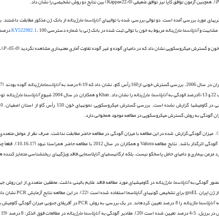
P
). همچنین آزمون توافق کاپا نیز توافق ضعیفی (22/0=Kappa) بین نتایج دو روش تشخیصی را نشان داد.
آناپلاسما مارژیناله
از بانک ژن مذکور مطابقت داشتند. به
آناپلاسما مارژیناله
مربوط به خون با توالی ثبت شده در بانک ژنی با شماره دسترسی
، 100 درصد تشابه داشت.
KY522982.1
05/0<
P
)، 
آناپلاسما
مارژیناله
آناپلاسما مارژیناله
را نشان داد. Khan و همکاران در سال 2004 شیوع
آناپلاسما مارژیناله
توس
در گاومیش در هند با استفاده از گسترش میکروسکوپی، صفر درصد گزارش شد (24). میزان آلودگی گزارش شده در این مطالعه با میزان آلودگی در مطالعه حاضر مطابقت نداشت. صرف نظر از عو
رنگ­آمیزی گسترش، نوع مواد مورد استفاده و مهارت در تشخیص به این روش نیز
مزمن بیماری و دام­های حامل پاسخگو نیست، بلکه ارگانیسم­های آناپلاسمایی فاقد ویژگی­های ریخت­شناسی متمایز کننده 
آناپلاسما مارژیناله
در گاومیش­های مورد مطالعه فاقد علایم بالینی داشت. محققین متعددی از این روش ج
گونه­هایآناپلاسما در حیوانات حامل و نیز ناقلین کنه­ای استفاده نموده­اند
آناپلاسما ماژیناله
را 8 درصد تعیین کرده­اند. در یک بررسی به روش PCR در آفریقای جنوبی میزان آلودگی گاومیش­ به
آناپلاسما مارژیناله