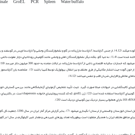
inale
GroEL
PCR
Spleen
Water buffalo
جنس آناپلاسما،
آناپلاسما مارژیناله
در گاو و نشخوارکنندگان وحشی و
آناپلاسما اویس
در گوسفند و ب
میش رودخانه­ای دچار عفونت دائمی و ناقل برای
آناپلاسما مارژیناله
در 
می­باشد و حیوانات مخزن می­توانند منبعی ماندگار از خون آلوده جهت انتشار مکانیکی از طرق مختلف و نیز انتق
ی مخاطی و افزایش ضربان قلب و تنفس می­باشد (4،12).
افته­های کالبدگشایی در حیوانات مبتلا صورت گیرد. جهت تأیید تشخیص آزمون­های آزمایشگاهی مانند بررسی گسترش خ
سرولوژیک یا مولکولی مورد نیاز است. از روش PCR با استفاده از پرایمرهایی از ژن اپران groEL برای تشخیص گونه­های آناپلا
گاومیش در ایران در سه اقلیم متفاوت، مرتفع سردسیر، معتدل و مرطوب مدیترانه­ای و پست جلگه­ای گرم (
تولید شیر در گاومیش­های مناطق مختلف ایران با همدیگر متفاوت است به­طوریکه تعداد روزهای شیردهی و مقدار شیر (کیلوگرم در سال) در 
 یک مطالعه در برزیل نیز نشان داده است که گاومیش آلوده به
آناپلاسما مارژیناله