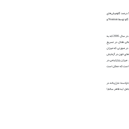
­باشد و نقش با اهمیتی در اپیدمیولوژی و انتشار آناپلاسموز در بین جمعیت گاوها داشته باشد (21). با توجه به میزان آلودگی قابل توجه 1/31 درصد گاومیش‌های
با روش PCR در مطالعات انجام شده روی گاو توسط Noaman و
در گاو و گاومیش یافت نشد. اما در مطالعه Eddlestone و همکاران در سال 2006 که به
الی طحال در تسریع
ی قرمز آلوده به باکتری و حذف سریع آن­ها از گردش خون قبل از تکثیر زیاد عامل بیماری در گلبول قرمز آلوده بود. محققین نقش پاسخ­های سایتوکاینی در مقاومت به آناپلاسموز در گاومیش را مرتبط دانسته­اند (13). در صورتی که میزان
ه‌های خون در آزمایش
تروسیت آلوده در هر میلی­لیتر خون برسد (11). میزان پارازایتمی در
 نشود این است که ممکن است
ناپلاسما مارژیناله
در
 حامل (به ظاهر سالم)