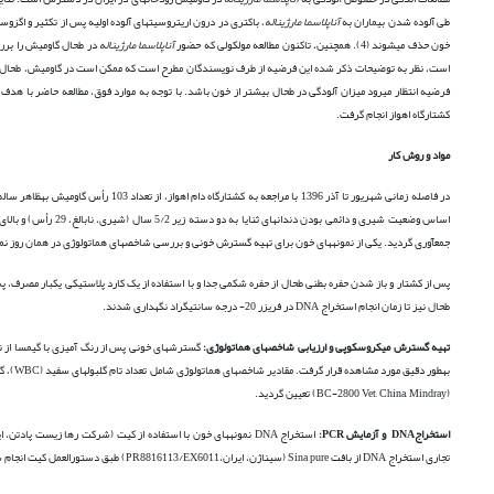
طی آلوده شدن بیماران به
آناپلاسما مارژیناله
، باکتری در درون اریتروسیت­های آلوده اولیه پس از تکثیر و اگز
خون حذف می­شوند (4). همچنین، تاکنون مطالعه مولکولی که حضور
آناپلاسما مارژیناله
است، نظر به توضیحات ذکر شده این فرضیه از طرف نویسندگان مطرح است که ممکن است در گاومیش، طحال با
فرضیه انتظار می­رود میزان آلودگی در طحال بیشتر از خون باشد. با توجه به موارد فوق، مطالعه حاضر با هدف
کشتارگاه اهواز انجام گرفت.
مواد و روش
کار
جمع­آوری گردید. یکی از نمونه­های خون برای تهیه گسترش خونی و بررسی شاخص­های هماتولوژی در همان روز نمونه­گیری استفاده شد و دیگری جهت استخراج A
طحال نیز تا زمان انجام استخراج DNA در فریزر 20- درجه سانتی­گراد نگهداری شدند.
تهیه گسترش میکروسکوپی و ارزیابی شاخص­های هماتولوژی:
(BC-2800 Vet, China, Mindray) تعیین گردید.
استخراج
DNA
و آزمایش
PCR
:
تجاری استخراج DNA از بافت Sina pure (سیناژن، ایران،PR8816113/EX6011) طبق دستورالعمل کیت انجام شد. نمونه­هایDNA تا زمان انجام آزمایش PCR در دمای 20- درجه سانتی­گراد نگهداری شدند.