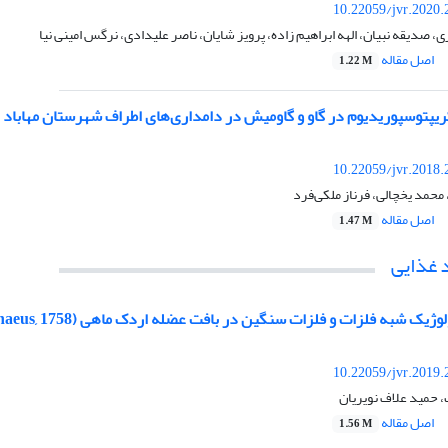
10.22059/jvr.2020.
 صدیقه نبیان، الهه ابراهیم زاده، پرویز شایان، ناصر علیدادی، نرگس امینی نیا
اصل مقاله
1.22 M
ریپتوسپوریدیوم در گاو و گاومیش در دامداری‌های اطراف شهرستان مهاباد
10.22059/jvr.2018.
 محمد یخچالی، فرناز ملکی‌فرد
اصل مقاله
1.47 M
 غذایی
زات و فلزات سنگین در بافت عضله اردک ماهی (Esox lucius Linnaeus, 1758) رودخانه سیاه درویشان (استان گیلان)
10.22059/jvr.2019.
 حمید علاف نویریان
اصل مقاله
1.56 M