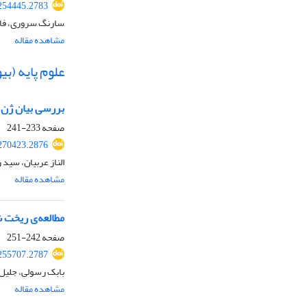
254445.2783
سارنگ سروری، فاط
مشاهده مقاله
علوم پایه (ب
بررسی بیان ژن سیتوکروم P450 به‌عنوان زیست‎نشانگر فیزیولوژیک آلودگ
صفحه
233-241
270423.2876
الناز عربیان، سید
مشاهده مقاله
مطالعه‌ی ریخت شناسی و
صفحه
242-251
255707.2787
بابک رسولی، جلیل
مشاهده مقاله