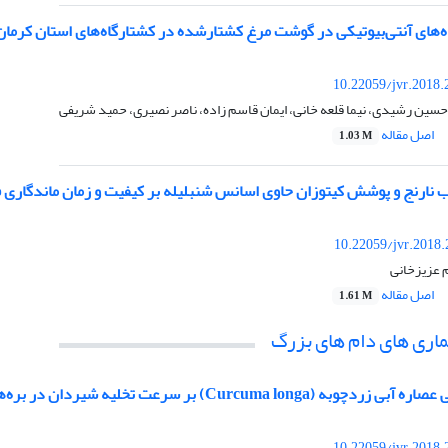
های آنتی‌بیوتیکی در گوشت مرغ کشتارشده در کشتارگاه‌‏های استان کرمان طی سا
10.22059/jvr.2018.
حسین رشیدی، نیما قلعه خانی، ایمان قاسم زاده، ناصر نصیری، حمید شریفی
اصل مقاله
1.03 M
ب نارنج و پوشش کیتوزان حاوی اسانس شنبلیله بر کیفیت و زمان ماندگاری 
10.22059/jvr.2018
م عزیزخانی
اصل مقاله
1.61 M
اری های دام های بزرگ
Curcuma longa) بر سرعت تخلیه شیردان در بره‌های نوزاد
10.22059/jvr.2018.