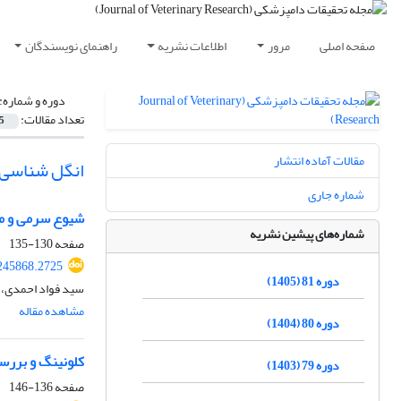
صفحه اصلی
مرور
اطلاعات نشریه
راهنمای نویسندگان
دوره و شماره:
تعداد مقالات:
5
مقالات آماده انتشار
انگل شناسی و
شماره جاری
شیوع سرمی و مطا
شماره‌های پیشین نشریه
صفحه
130-135
245868.2725
دوره 81 (1405)
سید فواد احمدی، 
مشاهده مقاله
دوره 80 (1404)
کلونینگ و بررسی بیان ژن 
دوره 79 (1403)
صفحه
136-146