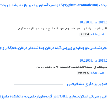
اثر روغن فرار میخک (Syzygium aromaticum) و ا
10.22059/jvr.2019.
یلانی، شهاب بهادارن، زهرا خسروی، عزیزالله فلاح مهرجردی، الهه عسکری
اصل مقاله
1.12 M
شجره‌شناسی دو جدایه‌ی ویروس آبله مرغان جدا شده از مرغان تخم‌گذار و جرب
10.22059/jvr.2019.
ی پیغمبری، سید احمد مدنی، جمشید رزم یار، عباس برین
اصل مقاله
986.93 K
صویربرداری تشخیصی
اری FORL در گربه‌های ارجاعی به دانشکده دامپزشکی دانشگاه تهران