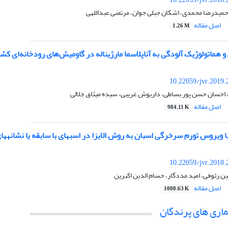
حمیدرضا محمدی، اشکان جبلی جوان، مرتضی عبداللهی
اصل مقاله
1.26 M
 هماتولوژیک آلودگی به آناپلاسما مارژیناله در گاومیش‌های رودخانه‌ای کش
10.22059/jvr.2019.
 احسان حسن پور بساطی، داریوش غریبی، سیده میثاق جلالی
اصل مقاله
984.11 K
رخرگی اسبان به روش الایزا در اسب‎های با سابقه یا نشانه‎های بالینی بیماری از چهار استان ایران
10.22059/jvr.2018.
ین رئوفی، امید مددگار، حسام الدین اکبرین
اصل مقاله
1008.63 K
اری های پرندگان