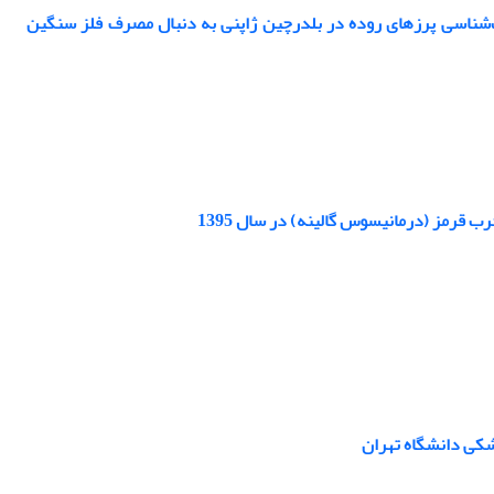
سید‎آسکوربیک بر بازده رشد و ریخت‌شناسی پرزهای روده در بلدرچین ژاپنی به دنبال مصرف فلز سنگین
 قرمز (درمانیسوس گالینه) در سال 1395