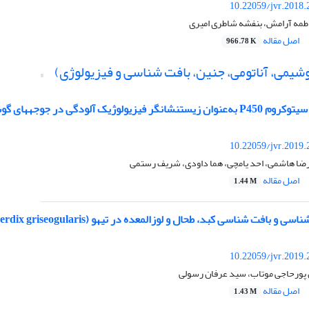
10.22059/jvr.2018.
مه آرامش، بنفشه شاطری امیری
اصل مقاله
966.78 K
یوشیمی، آناتومی، جنین، بافت شناسی و فیزیولوژی)
ی در جوجه‎های گوشتی تغذیه شده با نانوذرات نقره
10.22059/jvr.2019.
 رضا هاشمی، احد یامچی، هما داودی، شریف رستمی
اصل مقاله
1.44 M
 بافت شناسی کبد، طحال و لوزالمعده در تیهو (Ammoperdix griseogularis)
10.22059/jvr.2019.
 پورحاجی موتاب، سید عرفان رسولی
اصل مقاله
1.43 M