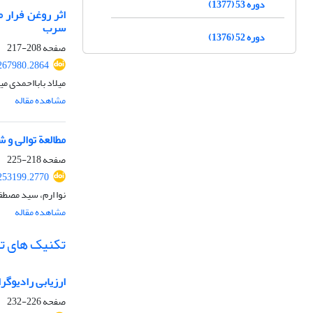
دوره 53 (1377)
سرب
دوره 52 (1376)
صفحه
208-217
267980.2864
میلاد بابااحمدی م
مشاهده مقاله
مطالعة توالی و 
صفحه
218-225
253199.2770
نوا ارم، سید مصطف
مشاهده مقاله
تکنیک های ت
ارزیابی رادیوگرافی و سی‌ تی اسکن بیم
صفحه
226-232