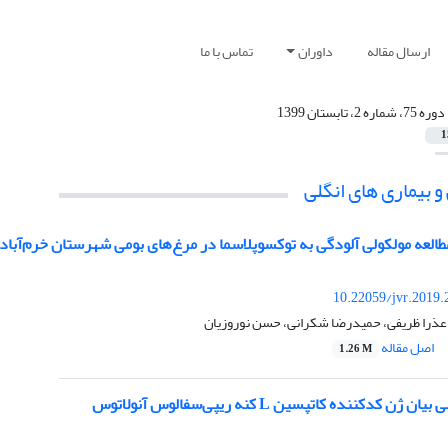
ارسال مقاله
داوران
تماس با ما
دوره 75، شماره 2، تابستان 1399
1
 بیماری های انگلی
لعه مولکولی آلودگی به توکسوپلاسما در مرغ‌های بومی شهرستان خرم‌آباد،
10.22059/jvr.2019.
عذرا ظریفی، حمیدرضا شکرانی، حسن نوروزیان
اصل مقاله
1.26 M
کد‌کننده کاتپسین L کنه ریپی‌سفالوس آنولاتوس