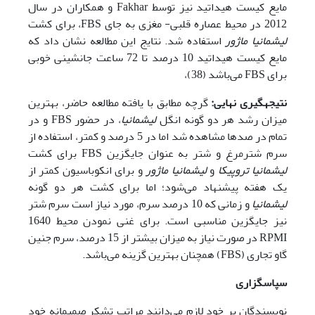
مایع کیست هیداتید نیز توسط Fakhar و همکاران در سال
2012 در محیط عصاره قلبی- مغزی به جای FBS، برای کشت
لیشمانیا ماژور
استفاده شد. نتایج این مطالعه نشان داد که
مایع کیست هیداتید 10 درصد تا 72 ساعت جانشینی خوبی
برای FBS می‌باشد (38)،
نتیجه
گیری نهایی:
گرچه مطابق با یافته مطالعه حاضر، بهترین
میزان رشد هر دو گونه انگل
لیشمانیا
، در حضور FBS و در
تمام در صد‌ها مشاهده شد اما در 5 درصد و کمتر، استفاده از
سرم شترمرغ و شتر به عنوان جایگزین FBS برای کشت
لیشمانیا تروپیکا
و
لیشمانیا ماژور
و برای انکوباسیون کمتر از
یک هفته پیشنهاد می‌شود؛ اما برای کشت هر دو گونه
لیشمانیا
و زمانی که 10 درصد سرم، مورد نیاز است سرم شتر
نیز جایگزین مناسبی است. برای غنی نمودن محیط 1640
RPMI در صورت نیاز به میزان بیشتر از 15 درصد، سرم جنین
گاو تجاری (FBS) همچنان بهترین گزینه می‌باشد.
سپاسگزاری
نویسندگان بر خود لازم می‌دانند مراتب تشکر صمیمانه خود