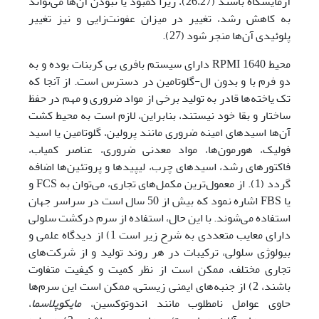
آزمایشگاه باشند (26،27)، زیرا کمبود یا نبودن آن‌ها می‌تواند
به کاهش رشد، تغییر در میزان عفونت‌زایی و نیز تغییر
پلوئیدی آن‌ها منجر شود (27).
محیط 1640 RPMI دارای سیستم بافری بی کربنات بوده و به
دو فرم با و بدون ال-گلوتامین در دسترس است. از آنجا که
تک یاخته‌ها قادر به تولید برخی از مواد ضروری و مهم در حفظ
ساختار و بقا خود نیستند، بنابراین، لازم است به محیط کشت
آن‌ها اسید‌های امینه ضروری مانند پرولین، گلوتامین یا اسید
فولیک، هورمون‌ها، مواد معدنی ضروری، عناصر کمیاب،
فاکتور‌های رشد، اسیدهای چرب، لیپیدها و پروتئین‌ها اضافه
گردد (1). از معمول‌ترین مکمل‌‌های تجاری، می‌توان به FCS و
یا FBS اشاره نمود که بیش از 50 سال است در سراسر جهان
استفاده می‌شوند. با این حال، استفاده از سرم درکشت سلولی
دارای معایب متعددی به شرح زیر است 1) از دیدگاه علمی و
بیولوژی سلولی، ترکیبات در هر روند تولید و از شرکت‌‌های
تجاری مختلف، ممکن است از نظر کمیت و کیفیت متفاوت
باشند، 2) از جنبه‌‌های ایمنی زیستی، ممکن است این سرم‌ها
حاوی عوامل نامطلوب مانند اندوتوکسین،
مایکوپلاسما
،