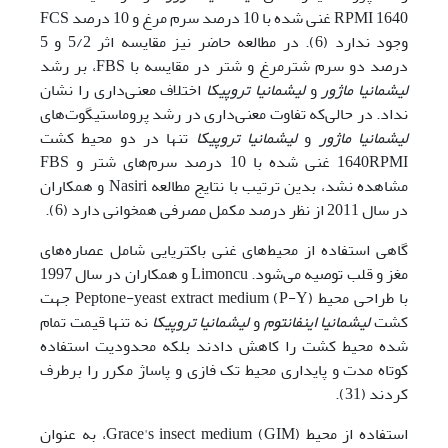
1640 RPMI غنی شده با 10 درصد سرم مرغ و 10 درصد FCS
وجود ندارد (6). در مطالعه حاضر نیز مقایسه اثر 5/2 و 5
درصد دو سرم شترمرغ و شتر در مقایسه با FBS، بر رشد
لیشمانیا ماژور
و
لیشمانیا تروپیکا
اختلاف معنی‌داری را نشان
نداد. در حالی‌که تفاوت معنی‌داری در رشد پروماستیگوت‌‌های
لیشمانیا ماژور
و
لیشمانیا تروپیکا
تنها در دو محیط کشت
1640RPMI غنی شده با 10 درصد سرم‌‌های شتر و FBS
مشاهده نشد، بدین ترتیب با نتایج مطالعه Nasiri و همکاران
در سال 2011 از نظر درصد مکمل مصرفی همخوانی دارد (6).
گاهی استفاده از محیط‌‌های غنی باکتریایی شامل عصاره‌‌های
مغز و قلب توصیه می‌شود. Limoncu و همکاران در سال 1997
با طراحی محیط Peptone-yeast extract medium (P-Y) جهت
کشت
لیشمانیا اینفانتوم
و
لیشمانیا تروپیکا
نه تنها قیمت تمام
شده محیط کشت را کاهش دادند بلکه محدودیت استفاده
کوتاه مدت و پایداری محیط تک فازی و پاساژ مکرر را برطرف
کردند (31).
استفاده از محیط Grace's insect medium (GIM)، به عنوان