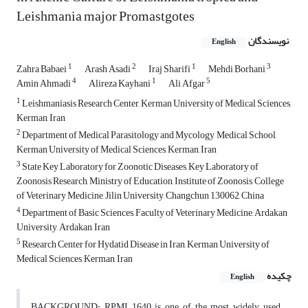
Leishmania major Promastgotes
نویسندگان
English
1
2
1
3
Zahra Babaei
Arash Asadi
Iraj Sharifi
Mehdi Borhani
4
1
5
Amin Ahmadi
Alireza Kayhani
Ali Afgar
1
Leishmaniasis Research Center, Kerman University of Medical Sciences,
Kerman, Iran
2
Department of Medical Parasitology and Mycology, Medical School,
Kerman University of Medical Sciences, Kerman, Iran
3
State Key Laboratory for Zoonotic Diseases, Key Laboratory of
Zoonosis Research, Ministry of Education, Institute of Zoonosis, College
of Veterinary Medicine, Jilin University, Changchun 130062, China
4
Department of Basic Sciences, Faculty of Veterinary Medicine, Ardakan
University, Ardakan, Iran
5
Research Center for Hydatid Disease in Iran, Kerman University of
Medical Sciences, Kerman, Iran
چکیده
English
BACKGROUND: RPMI 1640 is one of the most widely used