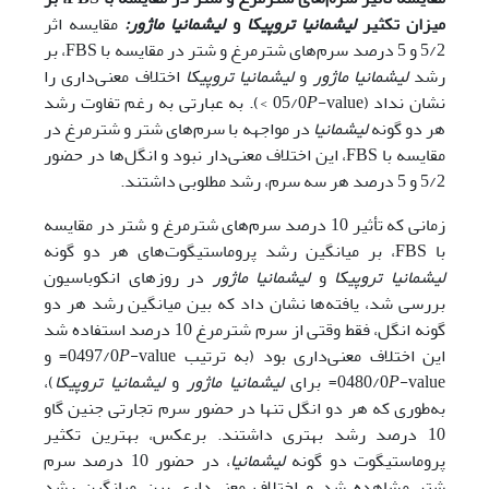
میزان تکثیر
لیشمانیا تروپیکا
و
لیشمانیا ماژور:
مقایسه اثر
5/2 و 5 درصد سرم‌‌های شترمرغ و شتر در مقایسه با FBS، بر
رشد
لیشمانیا ماژور
و
لیشمانیا
تروپیکا
اختلاف معنی‌داری را
نشان نداد (05/0
P
-value >). به عبارتی به رغم تفاوت رشد
هر دو گونه
لیشمانیا
در مواجهه با سرم‌‌های شتر و شترمرغ در
مقایسه با FBS، این اختلاف معنی‌دار نبود و انگل‌ها در حضور
5/2 و 5 درصد هر سه سرم، رشد مطلوبی داشتند.
زمانی که تأثیر 10 درصد سرم‌‌های شترمرغ و شتر در مقایسه
با FBS، بر میانگین رشد پروماستیگوت‌‌های هر دو گونه
لیشمانیا تروپیکا
و
لیشمانیا ماژور
در روز‌های انکوباسیون
بررسی شد، یافته‌ها نشان داد که بین میانگین رشد هر دو
گونه انگل، فقط وقتی از سرم شترمرغ 10 درصد استفاده شد
این اختلاف معنی‌داری بود (به ترتیب 0497/0
P
-value= و
-value= برای
P
0480/0
لیشمانیا ماژور
و
لیشمانیا تروپیکا
)،
به‌طوری که هر دو انگل تنها در حضور سرم تجارتی جنین گاو
10 درصد رشد بهتری داشتند. برعکس، بهترین تکثیر
پروماستیگوت دو گونه
لیشمانیا
، در حضور 10 درصد سرم
شتر مشاهده شد و اختلاف معنی‌داری بین میانگین رشد