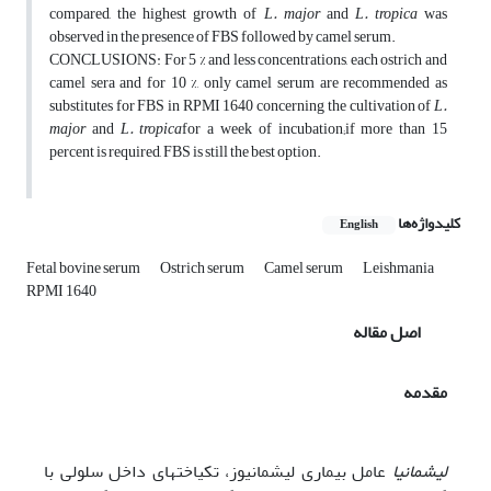
compared, the highest growth of
L. major
and
L. tropica
was
observed in the presence of FBS followed by camel serum.
CONCLUSIONS: For 5 % and less concentrations, each ostrich and
camel sera and for 10 %, only camel serum are recommended as
substitutes for FBS in RPMI 1640 concerning the cultivation of
L.
major
and
L. tropica
for a week of incubation;if more than 15
percent is required, FBS is still the best option.
کلیدواژه‌ها
English
Fetal bovine serum
Ostrich serum
Camel serum
Leishmania
RPMI 1640
اصل مقاله
مقدمه
لیشمانیا
عامل بیماری لیشمانیوز، تک‎یاخته‎ای داخل سلولی با