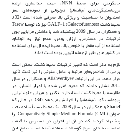
جایگزینی برای محیط NNN، جهت جداسازی اولیه
پروماستیگوت‌‌های
لیشمانیا دونوانی
از نمونه‌‌های مغز
استخوان با حساسیت و ویژگی بالا معرفی شده است (32).
محیط کشت GALF-1 (Galactofuranose) نیز که توسط Tasew
و همکاران در سال 2009 پیشنهاد شد با داشتن مزایایی چون
ترکیبات در دسترس، ارزان بودن، عدم نیاز به اتوکلاو،
استفاده از آب مقطر با خلوص بالا، محیط ایده ال برای استفاده
در کشور‌های فقیر ازجمله اتیوپی بوده است (33).
لازم به ذکر است که تغییر ترکیبات محیط کشت، ممکن است
برخی از شاخص‌‌های مرتبط با عامل عفونی را نیز تحت تأثیر
قرار دهد. در این ارتباط، Allahverdiyev و همکاران در سال
2011 نشان دادند که محیط غنی شده با ادرار انسان، در
مقایسه با محیط کشت استاندارد، تکثیر و میزان عفونت‌زایی
پروماستیگوت
لیشمانیا
را افزایش می‌دهد (34). در حالی که
Sharief و همکاران در سال 2008، یک محیط نسبتاً ساده تحت
عنوان Comparatively Simple Medium Formula (CML) را
پیشنهاد کردند که در آن از اجزای در دسترس با قیمت
مناسب به جای سرم گوساله استفاده شده است. نتایج این