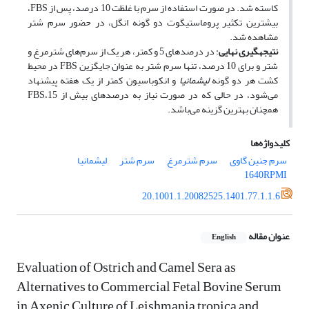
کاسته شد. در صورت استفاده از سرم با غلظت 10 درصد، پس از FBS،
بیشترین تکثیر پروماستیگوت دو گونه انگل، در حضور سرم شتر
مشاهده شد.
نتیجه­گیری نهایی
: در درصد‌های 5 و کمتر، هر یک از سرم‌‌های شترمرغ و
شتر و برای 10 درصد، تنها سرم شتر به عنوان جایگزین FBS در محیط
کشت هر دو گونه
لیشمانیا
و انکوباسیون کمتر از یک هفته پیشنهاد
می‌شود، در حالی که در صورت نیاز به درصد‌های بیش از 15،FBS
همچنان بهترین گزینه می‌باشد.
کلیدواژه‌ها
سرم جنین گاوی
سرم شترمرغ
سرم شتر
لیشمانیا
1640RPMI
20.1001.1.20082525.1401.77.1.1.6
عنوان مقاله
English
Evaluation of Ostrich and Camel Sera as
Alternatives to Commercial Fetal Bovine Serum
in Axenic Culture of Leishmania tropica and