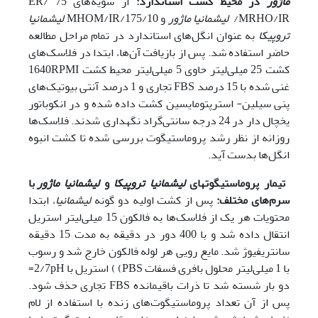
ماژور
در محیط کشت استاندارد:
از سویه‌‌های ER/ 75
MRHO/IR/
لیشمانیا ماژور
و 175/10/MHOM/IR
لیشمانیا
تروپیکا
به عنوان انگل‌‌های استاندارد در تمام مراحل مطالعه
حاضر استفاده شد. پس از بازیافت آن‌ها، ابتدا در فلاسک‌‌های
کشت 25 میلی‌لیتر حاوی 5 میلی‌لیتر محیط کشت 1640RPMI
غنی شده با 15 درصد FBS تجاری و 1 درصد آنتی بیوتیک‌‌های
پنی سیلین- استرپتومایسین کشت داده شده و در انکوباتور
یخچال دار در 24 درجه سانتی‌گراد نگهداری شدند. فلاسک‌ها
روزانه از نظر رشد پروماستیگوت بررسی شده تا کشت انبوه
انگل‌ها بدست آید.
تیمار پروماستیگوت
های
لیشمانیا تروپیکا
و
لیشمانیا ماژور
با
سرم‌‌های مختلف:
پس از کشت اولیه دو گونه
لیشمانیا
، ابتدا
محتویات هر یک از فلاسک‌ها به فالکون 15 میلی‌لیتر استریل
انتقال داده شد و با 400 دور در دقیقه به مدت 15 دقیقه
سانتریفیوژ شد. مایع رویی هر لوله فالکون خارج شد و رسوب
با 1 میلی‌لیتر محلول بافری فسفات PBS) ) استریل با 2/7pH=
دو بار شسته شد تا ذرات باقیمانده FBS تجاری حذف شود.
پس از آن تعداد پروماستیگوت‌‌های زنده با استفاده از لام