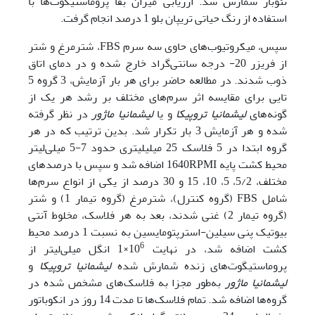
نئوبار شمارش شد. ارزیابی میزان بقا پروماستیگوت‌ها با
استفاده از رنگ حیاتی تریپان بلو 1 درصد انجام گرفت.
سپس، میکروتیوب‌‌های حاوی سه سرم FBS، شترمرغ و شتر
از فریزر 20- درجه سانتی‌گراد خارج شده و در دمای اتاق
ذوب شدند. در مطالعه حاضر برای هر بار آزمایش، 3 گروه 5
تایی برای مقایسه اثر سرم‌‌های مختلف بر رشد هر یک از
گونه‌‌های
لیشمانیا تروپیکا
و یا
لیشمانیا ماژور
در نظر گرفته
شده و هر آزمایش 3 بار تکرار شد. بدین ترتیب که در هر
گروه ابتدا در 5 فلاسک 25 میلی‎لیتری حدود 7-5 میلی‌لیتر
محیط کشت پایه 1640RPMI اضافه شد و سپس با درصد‌های
مختلف، 5/2، 5، 10، 15 و 30 درصد از یکی از انواع سرم‌ها
شامل FBS (گروه کنترل)، شترمرغ (گروه تیمار 1) و شتر
(گروه تیمار 2) غنی شدند، بعد به هر فلاسک، مخلوط آنتی
بیوتیک پنی سیلین-استرپتومایسین به نسبت 1 درصد محیط
6
کشت اضافه شد، در نهایت 10
×1 انگل میلی‌لیتر از
پروماستیگوت‌‌های زنده شمارش شده
لیشمانیا تروپیکا
و
لیشمانیا ماژور
به‌طور مجزا به فلاسک‌‌های مشخص شده در
گروه‌ها اضافه شد. تمام فلاسک‌ها تا مدت 14 روز در انکوباتور