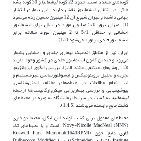
گونه‌‌های متعدد است. حدود 22 گونه
لیشمانیا
و 30 گونه پشه
خاکی در انتقال لیشمانیوز نقش دارند. این بیماری انتشار
جهانی داشته و میزان شیوع آن 12 میلیون تخمین زده می‌شود
(1). میزان بروز 5/0 میلیون مورد در سال برای لیشمانیوز
احشائی و حداقل 5/1 تا 2 میلیون مورد سالانه برای
لیشمانیوزجلدی برآورد می‌شود (1،2).
ایران نیز از مناطق اندمیک بیماری جلدی و احشایی بشمار
می‌رود و چندین کانون لیشمانیوز جلدی در کشور وجود دارند
(3). روش‌‌های مختلفی مانند الایزا، بررسی الگوی ایزوانزیم،
تجزیه و تحلیل پروتئومیکس و ایمنوفلورسانس غیرمستقیم و
نیز انجام مطالعات در حیطه‌‌های مختلف ایمنی‌شناسی،
بیوشیمیایی و بررسی بیماریزایی میکروارگانیسم‌ها ازجمله
لیشمانیا،
به کشت در شرایط آزمایشگاه به ویژه در محیط‌‌های
کشت مایع وابسته می‌باشند (1،4،5).
محیط‌‌های معمول برای کشت اولیه این انگل، محیط دو فازی
Novy-Nicolle MacNeal (NNN) است و یا محیط‌‌های تک
فازی مایع چون (1640RPMI)Roswell Park Memorial
Institute، اشنایدر Schneider)) و یا Dulbecco's Modified