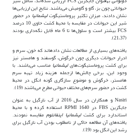
دونوانی
به‎عنوان جایگزین FCS ارزیابی شده‌اند، شامل شیر
حیواناتی چون بز، گاو و گاومیش می‌باشند. نتایج این ارزیابی‌ها
نشان دادند، میزان تکثیر پروماستیگوت
لیشمانیا
در حضور
شیر این حیوانات در مقایسه با محیط کشت حاوی 10 درصد
FCS بیشتر است و سلول‌ها تا 6 ماه قابل نگه‌داری بودند
(21،37).
یافته‌‌های بسیاری از مطالعات نشان داده‎اند که خون، سرم و
ادرار حیوانات دیگری چون خرگوش، گوسفند و هامستر نیز
برای کشت پروماستیگوت‌‌های
لیشمانیا
مناسب می‌باشند. با
وجود این، برخی چالش‌ها ازجمله هزینه زیاد تهیه سرم
هامستر، خرگوش و موضوع سازگاری گونه انگل در محیط
کشت در حضور سرم‌‌های مختلف حیوانی مطرح می‌باشند (19).
Nasiri و همکاران در سال 2016 از آب نارگیل به عنوان
جایگزین FBS در 1640 RPMI استفاده کرده و با محیط
استاندارد برای کشت
لیشمانیا اینفانتوم
مقایسه نمودند.
یافته‌‌های آن مطالعه حاکی از نامطلوب بودن آب نارگیل برای
رشد این انگل بود (19).