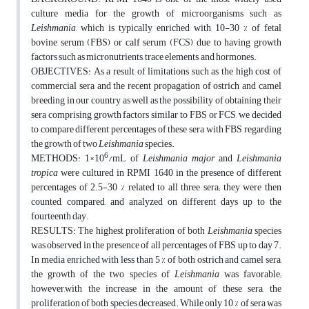
culture media for the growth of microorganisms such as
Leishmania
, which is typically enriched with 10-30 % of fetal
bovine serum (FBS) or calf serum (FCS) due to having growth
factors such as micronutrients, trace elements, and hormones.
OBJECTIVES: As a result of limitations such as the high cost of
commercial sera and the recent propagation of ostrich and camel
breeding in our country as well as the possibility of obtaining their
sera comprising growth factors similar to FBS or FCS, we decided
to compare different percentages of these sera with FBS regarding
the growth of two
Leishmania
species.
6
METHODS: 1×10
/mL of
Leishmania major
and
Leishmania
tropica
were cultured in RPMI 1640 in the presence of different
percentages of 2.5-30 % related to all three sera; they were then
counted, compared, and analyzed on different days up to the
fourteenth day.
RESULTS: The highest proliferation of both
Leishmania
species
was observed in the presence of all percentages of FBS up to day 7.
In media enriched with less than 5 % of both ostrich and camel sera,
the growth of the two species of
Leishmania
was favorable;
however,with the increase in the amount of these sera, the
proliferation of both species decreased. While only 10 % of sera was