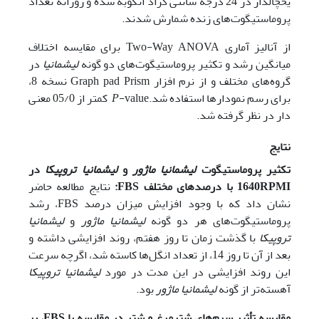
یخچال‎دار در 24 درجه سانتی گراد انکوبه شده و روزانه تعداد
پروماستیگوت‌‌های زنده شمارش شدند.
از آنالیز آماری Two-Way ANOVA برای مقایسه اختلاف
میانگین رشد و تکثیر پروماستیگوت‌‌های دو گونه
لیشمانیا
در
گروه‌‌های مختلف و از نرم افزار Graph pad Prism نسخه 8،
برای رسم نمودارها استفاده شد.
P
-value کمتر از 05/0 معنی
دار در نظر گرفته شد.
نتایج
تکثیر پروماستیگوت
لیشمانیا ماژور
و
لیشمانیا تروپیکا
در
RPMI
1640
با درصد‌های مختلف
FBS
:
نتایج مطالعه حاضر
نشان داد که با وجود افزایش میزان درصد FBS، رشد
پروماستیگوت‌‌های هر دو گونه
لیشمانیا ماژور
و
لیشمانیا
تروپیکا
با گذشت زمان تا روز هفتم، روند افزایشی داشته و
بعد از آن تا روز 14، از تعداد انگل‌ها کاسته شد، اگرچه سرعت
این روند افزایشی در این مدت در مورد
لیشمانیا تروپیکا
آهسته‌تر از گونه
لیشمانیا ماژور
بود.
مقایسه تأثیر
سرم‌‌های شترمرغ و شتر در مقایسه با
FBS
، بر