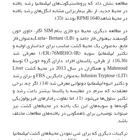
مطالعه نشان داد که پروماستیگوت‌های
لیشمانیا
رشد یافته
در محیط جدید، از نظر بیماریزایی مشابه انگل‌‌های رشد یافته
در محیط شاهد1640 RPMI بودند (35).
در مطالعه دیگری، محیط دو فازی بنام SIM اگار، حاوی خون
گوسفند به‎عنوان فاز جامد و (LB) Luria- Bertaniبه‌عنوان فاز
مایع، به‌عنوان یک محیط کشت مناسب برای جداسازی اولیه و
تکثیر
لیشمانیا
سویه (ER/76MRHO/IR/) معرفی شد
(16،36). از طرفی، پلاسمای افراد دارای گروه خونی O توسط
Mahmoud و همکاران در سال 2013 در محیط کشت Liver
Infusion Tryptose (LIT) به‌عنوان جایگزین FBS و برای رشد
و تکثیر انبوه
لیشمانیا دونوانی
معرفی شد (14). اگر چه، برخی
معتقدند که سرم، در مقایسه با پلاسما بیشتر باعث رشد و
تکثیر سلول‌ها می‌شود (1)، اما تفاوت رفتار‌‌های فیزیولوژیکی
گونه‌ها و سویه‌‌های این تک یاخته در محیط‌‌های کشت نیز
می‎تواند توضیحی برای ناهمگونی در یافته‌‌های مطالعات مختلف
باشد.
ترکیبات دیگری که برای غنی نمودن محیط‌‌های کشت
لیشمانیا