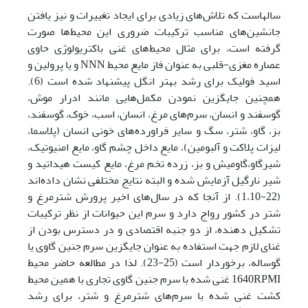
سالهاست که تلاش‌‌های زیادی برای ایجاد تغییرات و نیز یافتن
جانشین‌‌های مناسب ترکیبات ضروری این محیط‌ها صورت
گرفته است، برای مثال محیط‌‌های غنی باکتریولوژی حاوی
عصاره مغزی-قلبی به عنوان فاز مایع محیط NNN و یا پرولین و
اسید فولیک برای رشد بهتر انگل پیشنهاد شده است (6).
همچنین جایگزین نمودن مکمل‌‌هایی مانند ادرار‌‌ موش،
گوسفند و انسان، سرم‌‌های مرغ، انسان، اسب، خوک، گوسفند،
بز، گاو، شتر، سگ و سایر فراورده‌‌های خونی انسان (پلاسما،
لیزات پلاکت و آلبومین)، مایع داخل چشم گاو، مایع امنیوتیک،
شیرگاو،گاومیش و بز، زرده تخم مرغ، مایع کیست هیداتید و
شیر نارگیل آزمایش شده و البته نتایج مختلفی نشان داده‌اند
(22-1،10). از آنجا که در سال‌‌های اخیر پرورش شترمرغ و
شتر در کشور رواج دارد و سرم این حیوانات از نظر ترکیبات
تشکیل دهنده، از دو جنبه اقتصادی و در دسترس بودن از
غنای لازم جهت استفاده به عنوان جایگزین سرم جنین گاوی یا
گوساله، برخوردار است (25-23). لذا در مطالعه حاضر محیط
1640RPMI غنی شده با سرم جنین گاوی تجاری با همین محیط
کشت غنی شده با سرم‌‌های شترمرغ و شتر، برای رشد