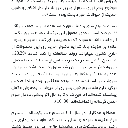
ویروس‌‌های آلاینده یا پروتئین‌‌های پریون باشند، 3) همواره
موضوع جمع آوری سرم از جنین حیوانات از نظر اخلاقی و قانون
حمایت از حیوانات، مورد بحث بوده است (8).
بسته به نوع سلول، غلظت مورد استفاده این سرم‌ها بین 30-
10 درصد است. به‌طور معمول این ترکیبات هر چند روز یک‌بار
لازم است اضافه شوند که به هزینه بالای کشت منجر می‌شود.
علاوه بر هزینه بالا، شرایط دشوار خریداری این محصولات از
خارج کشور، می‌تواند روند مطالعات را کند نماید (28،29).
همچنین، گاهی تغییر یک برند خاص از محیط کشت یا مکمل،
می‌تواند اثر منفی بر میزان رشد سلول داشته باشد. بنابراین،
همواره معرفی مکمل‌‌های ارزان‌تر با اثربخشی مناسب و
سهولت در استفاده، مورد توجه محققین بوده و لذا چندین
ترکیب ازجمله سرم خون بسیاری از حیوانات، به‌عنوان مکمل
پیشنهاد شده‌اند اما هیچ‌کدام تا به حال اثر بخشی معادل سرم
جنین گوساله را نداشته‌اند (30-16).
Nasiri و همکاران در سال 2011، سرم جنین گوساله را با سرم
مرغ مقایسه نموده و نشان دادند که تفاوت معنی‌داری در
رشد پروماستیگوت‌‌های
لیشمانیا ماژور
در دو محیط کشت