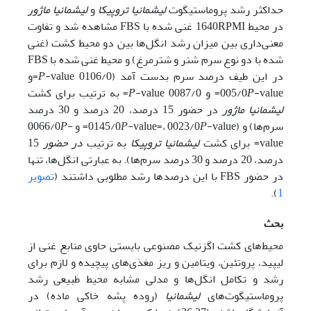
حداکثر رشد پروماستیگوت
لیشمانیا تروپیکا
و
لیشمانیا ماژور
در محیط 1640RPMI غنی شده با FBS مشاهده شد و تفاوت
معنی‌داری بین میزان رشد انگل‌ها بین دو محیط کشت (غنی
شده با دو نوع سرم شتر و شترمرغ) و محیط غنی شده با FBS
در این طیف درصد سرم بدست آمد (0106/0
P
-value=و
-value= و 0087/0
P
005/0
-value= به ترتیب برای کشت
P
لیشمانیا ماژور
در حضور 15 درصد، 20 درصد و 30 درصد
سرم‌ها) و (0145/0
-value= و 0066/0
P
-value=، 0023/0
P
-
P
value= برای کشت
لیشمانیا تروپیکا
به ترتیب
در حضور
15
درصد، 20 درصد و 30 درصد سرم‌ها). به عبارتی انگل‌ها، تنها
در حضور FBS با این درصد‌ها رشد مطلوبی داشتند (
تصویر
).
1
بحث
محیط‌‌های کشت اگزنیک مصنوعی بایستی حاوی منابع غنی از
لیپید، پروتئین، ویتامین و ریز مغذی‌های پیچیده و لازم برای
رشد و تکامل انگل‌ها و مدلی مشابه محیط طبیعی رشد
پروماستیگوت‌‌های
لیشمانیا
(روده پشه خاکی ماده) در