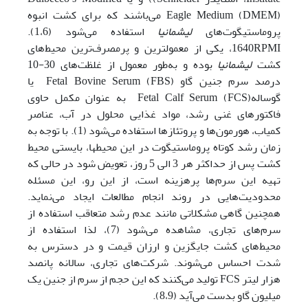
Eagle Medium (DMEM) می‌باشند که برای کشت انبوه
پروماستیگوت‌‌های
لیشمانیا
استفاده می‌شود (1،6).
1640RPMI، یکی از معمول‎ترین و پرمصرف‌ترین محیط‌‌های
کشت
لیشمانیا
بوده و به‌طور معمول از غلظت‌‌های 30-10
درصد سرم جنین گاو Fetal Bovine Serum (FBS) یا
گوسالهFetal Calf Serum (FCS) به عنوان مکمل حاوی
فاکتور‌های غنی رشد، مواد غذایی محلول در آب، عناصر
کمیاب، هورمون‌ها و پروتئاز‌ها استفاده می‌شود (1). با توجه به
زمان رشد کوتاه پروماستیگوت در این محیط‎ها، بایستی محیط
کشت پس از حداکثر هر 3 الی 5 روز، تعویض شود در حالی که
تهیه این سرم‌ها پرهزینه است، از این رو، این مسئله
محدودیت‌‌هایی در روند انجام مطالعات ایجاد می‌نماید.
همچنین گاهی مشکلاتی مانند عدم رشد متعاقب استفاده از
سرم‌‌های تجاری، مشاهده می‌شود (7)، لذا استفاده از
محیط‌‌های کشت جایگزین و ارزان قیمت و در دسترس به
شدت احساس می‌شوند. شرکت‌‌های تجاری، سالانه پانصد
هزار لیتر FCS تولید می‌کنند که این حجم از سرم از جنین یک
میلیون گاو بدست می‌آید (8،9).