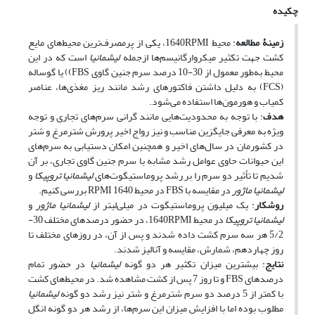
چکیده
زمینۀ مطالعه
: محیط 1640RPMI، یکی از پرمصرف‌ترین محیط‌‌های مایع
کشت جهت تکثیر میکروارگانیسم‌ها ازجمله
لیشمانیا
است که در این
محیط به‌طور معمول از 30-10 درصد سرم جنین گاوی FBS)) یا گوساله
(FCS) به دلیل داشتن فاکتور‌های رشد مانند ریز مغذی‌ها، عناصر
کمیاب و هورمون‌ها استفاده می‌شود.
هدف
: با توجه به محدودیت‌‌هایی مانند گرانی سرم‌‌های تجاری و توجه
ویژه به معرفی جایگزین مناسب و نیز رواج اخیر پرورش شترمرغ و شتر
در کشورمان در سال‌‌های اخیر و همچنین امکان دستیابی به سرم‌‌های
این حیوانات حاوی عوامل رشد مشابه با سرم جنین گاوی تجاری، بر آن
شدیم تا تأثیر دو سرم را بر رشد پروماستیگوت‌‌های
لیشمانیا تروپیکا
و
لیشمانیا ماژور
در مقایسه با FBS در محیط 1640 RPMI بررسی کنیم.
روش
کار
: یک میلیون پروماستیگوت در میلی‌لیتر از
لیشمانیا ماژور
و
لیشمانیا تروپیکا
در محیط 1640RPMI، در حضور درصد‌های مختلف 30-
5/2 هر سه سرم کشت داده شدند و پس از آن، در روز‌های مختلف تا
روز چهاردهم، شمارش، مقایسه و آنالیز شدند.
نتایج
: بیشترین میزان تکثیر هر دو گونه
لیشمانیا
در حضور تمام
درصد‌های FBS و تا روز 7 پس از کشت مشاهده شد. در محیط‌‌های کشت
با کمتر از 5 درصد دو سرم شترمرغ و شتر نیز رشد دو گونه
لیشمانیا
مطلوب بوده اما با افزایش میزان این سرم‌ها، از رشد هر دو گونه انگل