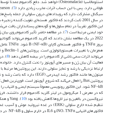
استئومالاسیا (Osteomalacia) خواهد ‌شد. دفع کاد
طولانی‌ دارد، پس با این حساب اثرات مخرب زیادی دارد (
5
سیگنال مشارکت دارد که رویدادهای درون سلولی از جمله پاسخ‌های
این فاکتور تقریباً در تمام سلول‌ها و گونه‌های پستانداران یافت م
خود ایمنی مرتبط است (
7
2022 در یک مطالعه نشان دادند که کلرید کادمیوم می‌تواند گلو
می‌تواند اثرات سمی ناشی از کادمیوم را در بیضه کاهش دهد (
8
NF-kB شود. این فاکتور رونویسی معمولاً سیستم ایمنی و التهاب را تحریک می‌کند (
که در معرض 1 میکرومول در لیتر کلرید کادمیوم قرار داش
تیروکسین در بالغین و نیز لاروها کاهش یافته ‌بود (
10
تنظیم ‌شده خارج سلولی (ERK) در غده تیروئید موش و آسیب غده تیروئید می‌شود (
فاکتورهای التهابی iNO، TNFα و IL6 در خارج سلول و NF-kB در داخل هسته لکوسیت‌ها و در نتیجه ضایعات پانکراس در رت‌ها شود(