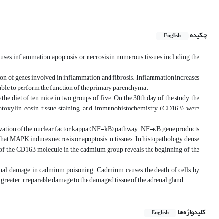
چکیده
English
inflammation, apoptosis, or necrosis in numerous tissues, including the
on of genes involved in inflammation and fibrosis. Inflammation increases
ng able to perform the function of the primary parenchyma.
 diet of ten mice in two groups of five. On the 30th day of the study, the
toxylin, eosin tissue staining, and immunohistochemistry (CD163) were
ivation of the nuclear factor kappa (NF-kB) pathway. NF-κB gene products
hat MAPK induces necrosis or apoptosis in tissues. In histopathology, dense
of the CD163 molecule in the cadmium group reveals the beginning of the
nal damage in cadmium poisoning. Cadmium causes the death of cells by
 greater irreparable damage to the damaged tissue of the adrenal gland.
کلیدواژه‌ها
English