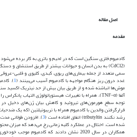
اصل مقاله
مقدمه
کادمیوم فلزی سنگین است که در لحیم‌ و باتری به کار برده می‌شود و
سمی متعدد از جمله بیماری‌های ریوی، کبدی، کلیوی و قلبی-عروقی م
غدد درون ریز هنگام مواجهه با کادمیوم آسیب می‌بینند (
1
). کادم
آلفا (TNF-α)، همراه با تغییرات هیستوپاتولوژی التهاب پانکراس را تحریک می‌کند (
قرار‌گرفتن والدین با کادمیوم همراه با تریبوتیلتین (که یک ضدحیات 
رشد نکنند tributyltin) اتفاق افتاده ‌است (
3
). افزودن طولانی مدت
شده ‌است. اختلال در عملکرد کلیه زمانی رخ می‌دهد که میزان محتوای کادمیوم در قشر کل
همکاران در سال 2020 نشان ‌دادند که کادمیوم