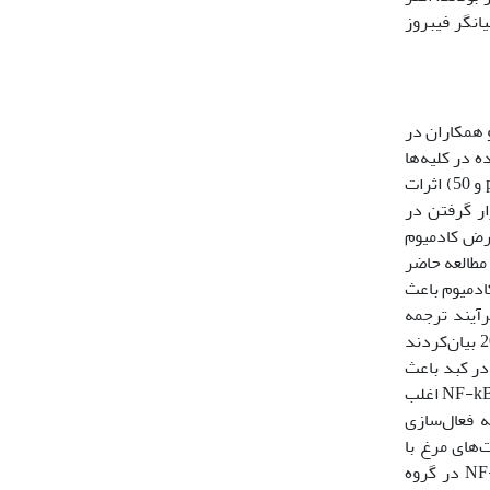
 CD163 مثبت درون سینوزوئیدها بیانگر فیبروز
اری بیان کرده‌اند که کادمیوم می‌تواند باعث التهاب و نکروپتوز (حالتی بین نکروز و آپوپتوز) در بافت‌های مختلف شود. Hesaraki و همکاران در
دهنده و دژنره‌کننده در کلیه‌ها
). Gharagozlou و همکاران در سال 2011 نشان دادند که غلظت‌های بالای کادمیوم در جیره (ppm 100 و 50)‌ ‌اثرات
فتند که قرار‌ گرفتن در
 در معرض کادمیوم
 مطالعه حاضر
ر معرض کادمیوم باعث
 در فرآیند ترجمه
پروتئین وجود داشت که منجر به تخریب جزئی پروتئین ‌شد. بنابراین بیان mRNA با بیان پروتئین متناسب نیست. Lv و همکاران در سال 2021 بیان‌کردند
طالعه استئاتوهپاتیت غیر‌الکلی (NASH)، فرآیند التهاب در کبد باعث
). Nicolè و همکاران در سال 2021 نشان ‌دادند که مسیر NF-kB اغلب
انایی القای نکروپتوز را دارد. مسیر انتقال سیگنال پیش التهابی NF-kB منجر به فعال‌سازی
لنفوسیت‌های مرغ با
). نتایج مطالعه حاضر نشان‌ داد که افزایش بیان NF-kB در گروه