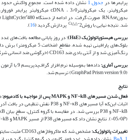
پرایمرها در
جدول 1
®
بدونRNAse صورت گرفت. در ادامه از دستگاه LightCycler
Ct
△△
-
شد. نتیجه نهایی با روش2
پردازش گردید (
16
).
بررسی هیستوپاتولوژیک (
H&E
):
رنگ‌آمیزی شد و از آنتی بادی ضد CD163 (خرگوشی ضد انسانی شرکت سما تشخیص، کد EP324) برای ایمونوهیستوشیمی استفاده شد.
بررسی آماری:
(GraphPad Prism version 9.0) ترسیم شد.
نتایج
فعال شدن مسیرهای
NF-kB
و
MAPK
پس از مواجهه با کادمیوم:
اثبات این‌که آیا مسیرهای NF-κB و 
(05/0
P
<). نتایج نشان ‌داد که مسیرهای P38 از مسیر MAPK و NF-kB در بافت آدرنال موش‌های آلوده به کادمیوم فعال می‌شوند.
تغییرات پاتولوژیک:
مشخص‌ شد که ماکروفاژهای CD163 مثبت سایتوکاین‌های فیبروز‌دهنده بیشتری ترشح می‌کنند. بافت غده آدرنال گروه کنترل در
1 AوB
نشان ‌داده‌ شد. غدد فوق کلیوی در گروه کنترل گرد و پر از 