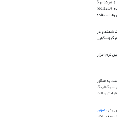
نشان داده ‌شده است. مجموع واکنش حدود 10 میکرولیتر به‌صورت دو محلول سایبرگرین میکس (SYBR Green mix ) هرکدام 5
میکرولیتر، یک میکرولیترcDNA ، 3/0 میکرولیتر پرایمر فوروارد، 3/0 میکرولیتر پرایمر معکوس و 4/3 میکرولیتر آب دوبار تقطیر‌شده (ddH2O)
ژن‌ها استفاده
عت در فرمالدئید 10 درصد حداقل به مدت 24 ساعت ثابت شدند و در
مد و با هماتوکسیلین و ائوزین (H&E) برای مشاهده میکروسکوپی
د. نمودارها نیز توسط همین نرم افزار
این‌که مشخصه فعال‌شدن MAPK فعال‌شدن مولکول P38 است، به منظور
 مسیر سیگنالینگ
سطح بیان NF-κB و P38 در گروه کادمیوم به‌طور قابل‌توجهی به‌ترتیب 3/3 و 8/1 برابر افزایش یافت
تصویر
بودند. اکثر