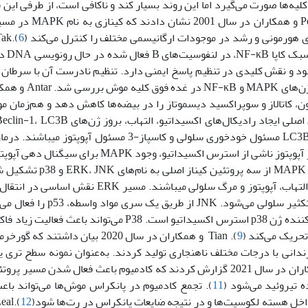
میوم عمدتاً توسط کلیه‌ها صورت می‌گیرد اما این روند بسیار کند و ناکافی است، از طرفی ای
). Pearson و همکاران در سال 001
 هورمونی و رشد در موجودات ارگانیسمی مختلف را کنترل می‌کند (
6
در سال 2001 ثابت
ی‌شود و نقش کلیدی در تنظیم پاسخ ایمنی دارد. تنظیم نادرست آن با سرطان 
). در مطالعه حاضر تأثیر کادمیوم روی بی
تاتیون، کاتالاز و سوپراکسید دیسموتاز را در بیضه‌ها کاهش دهد و هم‌زمان
هم‌زمان با تغییرات هیستوپاتولوژی است. پروتئین‌های Beclin-1 و LC3B مس
). در آپوپتوز ناشی از استرس اکسیداتیو، وجود MAPK برای 
فعالیت آن بیان ژن و مسیرهای آپوپتوز را تحت کنترل دارد. خان
ارتباط نزدیکی با رشد و تمایز سلولی دارند. این پروتئین‌ها مرتبط با التهاب، آپوپتوز و مرگ سلولی
میتوژن‌ها مانند فاکتور رشد اپیدرمی (EGF) دارد که باعث رشد و تکثیر
پروتئین Bax را فعال می‌کند که شروع آپوپتوز است. قوی‌ترین فعال کننده ژن p38 استرس اکسیداتیو است. P38
9
). Tian و همکاران در سال 2020 بیان داشتند 
تند، فرزندانی با درجات مختلف ناهنجاری تولید کردند. به‌عنوان نمونه سطح تری 
). Yang و همکاران در سال 2021 گزارش کردند که کادمیوم باعث فعال شدن مسیر 
11
). تجمع کادمیوم در پانکراس موش‌ها می‌تواند باع
12