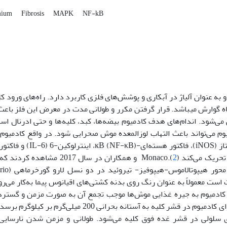
mium
Fibrosis
MAPK
NF-kB
 به عنوان آلیاژ در آبکاری و پوشش‌های فلزی کاربرد دارد. راه‌های ورود ک
(CdCl2) به بدن انسان و حیوانات بیشتر از طریق استنشاق و دستگاه گوارش می‎باشد. قرار ‌گرفتن مکرر و طولانی مدت در معرض ا
ی‌شود. اندام‌های هدف کادمیوم بیضه‌ها، کبد، کلیه‌ها و حتی ادرنال است
یوم می‌تواند باعث التهاب لوزالمعده موش صحرایی شود. در واقع کادمیوم
موش‌ها انباشته ‌شده و از طریق بیان بیش از حد نیتریک اکسید سن
2
).Monaco و همکاران در سال 2017 مشاه
است معمولاً به عنوان رنگ روی بدنه کشتی‌های اقیانوس پیما به‌کار‌ می‌رو
 کادمیوم به جیره غذایی موش‌ها موجب تجمع آن به صورت مزمن و گسترده
یه به آستانه‌ بحرانی 200 میلی‌گرم بر کیلوگرم برسد (
 موجب خودخوری سلولی در قشر غده فوق کلیه می‌شود. طولانی و مزمن ‌شدن نارسا