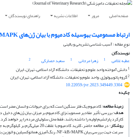
صفحه اصلی
مرور
اطلاعات نشریه
راهنمای نویسندگان
ارتباط مسمومیت به‎وسیله کادمیوم با بیان ژن‌های NF-kB/MAPK و CD163 در غده فوق‌کلیوی موش
نوع مقاله : آسیب شناسی تشریحی و بالینی
نویسندگان
2
1
1
عطیه غلامی
زهرا مرجانی
سعید حصارکی
1
دانش آموخته واحد علوم و تحقیقات، دانشگاه آزاد اسلامی، تهران، ایران
2
گروه پاتوبیولوژی، واحد علوم و تحقیقات، دانشگاه آزاد اسلامی، تهران، ایران
10.22059/jvr.2023.349449.3304
چکیده
زمینۀ مطالعه
: کادمیوم یک فلز سنگین است که برای حیوانات و انسان مضر ا‌ست. ق
هدف
کارکرد پارانشیم اولیه را داشته باشد، فقط محل سلول‎های مرده را پر خواهد کرد.
روش
کار
: در مطالعه حاضر، کلرید کادمیوم 
سرعت جهت بررسی بیان NF-kB/MAPK، رنگ‌آمیزی هماتوکسیلین و ائوزین بافت و انجام ایمونوهیستوشیمی (CD163) به آزمایشگاه فرستاده‌ شد.