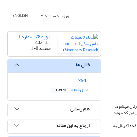
ورود به سامانه
ENGLISH
دوره 78، شماره 1
بهار 1402
صفحه
1-8
فایل ها
XML
اصل مقاله
1.39 M
درنال می‌شود.
هم رسانی
ان مرگ سلول‎های پارانشیم می‎افزاید و فیبروز نیز بدون این که بتواند
ارجاع به این مقاله
‌های غده آدرنال به