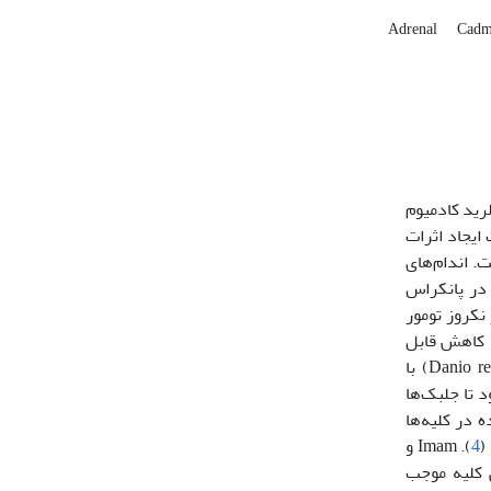
Adrenal
Cad
لرید کادمیوم
ین فلز باعث ایجاد اثرات
. اندام‌های
 در پانکراس
تاز (iNOS)، فاکتور هسته‌ای-ĸB (NF-κB)، اینترلوکین-6 (IL-6) و فاکتور نکروز تومور
ده ‌کردند که کاهش قابل
توجه سطح هورمون‌های تیروئید و کاهش بیان ژن‌های دخیل در محور هیپوتالاموس-هیپوفیز- تیروئید در دو نسل لارو گورخرماهی (Danio rerio) با
د تا جلبک‌ها
 در کلیه‌ها
4
). Imam و
یی کلیه موجب