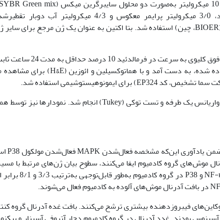
480 (BIOER، چین) استفاده شد. بتا اکتین به عنوان یک ژن مرجع برای سایر 
در روز پایانی مطالعه بافت‌های غدد فوق کلیوی به سر
بلوک‌های پارافینی تهیه شده، مقاطع (ضخامت 5 میکرومتر) برش داده شده، به دست آ
داده‌ها به‌وسیله نرم افزار گراف‌پد‌پریسم 9 با آزمون واریانس یک طرفه و تست توکی (Tukey) انجام ش
ضمن یادآوری 
P38 نقش تنظیمی در بافت آدرنال موش‌های گروه کادمیوم ایفا می‌کنند، سطوح بیان ژن‌های مرتبط با
NF-kB و P38 بررسی ‌شد. در مقایسه با گروه کنترل، 
آسینوس بودند. غدد آدرنال در گروه کادمیوم دچار آتروفی آسینار و پیکنوز 