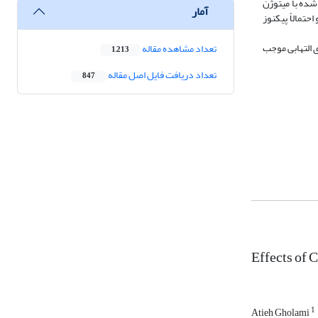
. محصولات ژنی NF-kB مسیر پروتئین کیناز فعال‌ شده با میتوژن
آمار
تراکم و احتمالاً پیکنوز‌
ی التهابی موجب
تعداد مشاهده مقاله
1,213
تعداد دریافت فایل اصل مقاله
847
Effects of
1
Atieh Gholami