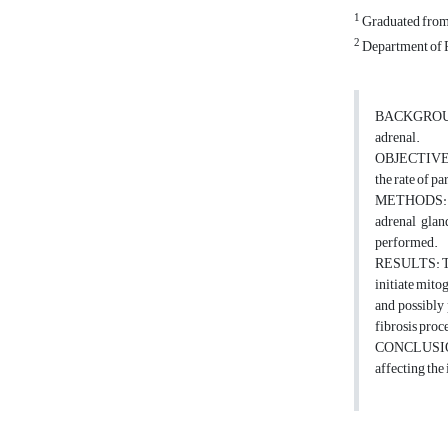
1
Graduated from 
2
Department of P
BACKGROUND: 
adrenal.
OBJECTIVES: 
the rate of p
METHODS: In t
adrenal glan
performed.
RESULTS: The
initiate mito
and possibly
fibrosis proc
CONCLUSIONS:
affecting the