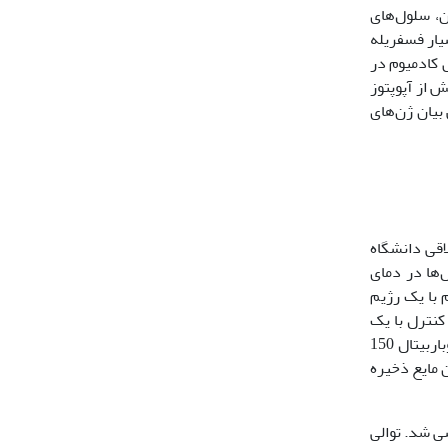
می‌شود. بنابراین، سلول‌های
میوم می‎باشند. و هر دو ERK1/2 و p38 فعال می‌شوند. علاوه بر این، Hsp27 در پاسخ به فعال شدن p38، بسیار فسفریله
 کادمیوم در
ادمیوم در جوجه‌ها بیش از آپوپتوز
بیان ژن‌های
ین اخلاقی دانشگاه
‌ها در دمای
ی شدند. گروه کادمیوم با یک رژیم
 کنترل با یک
رژیم غذایی پایه تغذیه شدند. در طول فرایند تغذیه، غذا و آب آزادانه در اختیار حیوانات بود. موش‌ها بعد از چهار هفته از شروع آزمایش با فنوباربیتال 150
ر نیتروژن مایع ذخیره
ده آدرنال استخراج شد و سپس به cDNA رونویسی شد. توالی