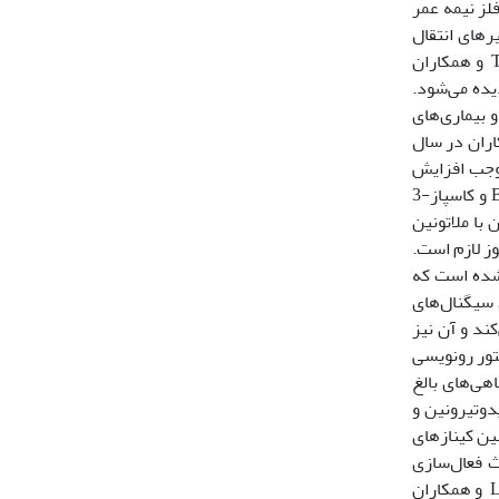
ن فلز نیمه عمر
2 نشان دادند که کینازی به نام MAPK در مسیرهای انتقال
).Tak و همکاران
 کردند که فاکتور هسته‌ای تقویت کننده‌ زنجیره سبک کاپا NF-κB، در لنفوسیت‌های B فعال ‌شده در حال رونویسی DNA دیده می‌شود.
و بیماری‌های
ان ژن‌های MAPK و NF-κB در غده فوق کلیه موش بررسی شد. Antar و همکاران در سال
 موجب افزایش
بروز TNFα و فاکتور هسته‌ای کاپای B (NF-κB) شود. TNFα عامل اصلی ایجاد رادیکال‌های اکسیداتیو، التهاب، بروز ژن‌های Beclin-1، LC3B و کاسپاز-3
ئول خودخوری سلولی و کاسپاز-3 مسئول آپوپتوز می‎باشند. درمان با ملاتونین
سیگنال دهی آپوپتوز لازم است.
واده MAPK از سه پروتئین کیناز اصلی به نام‌های ERK، JNK و p38 تشکیل ‌شده است که
 می‎باشند. مسیر ERK نقش اساسی در انتقال سیگنال‌های
 سلولی می‌شود. JNK از طریق یک سری مواد واسطه، p53 را فعال می‌کند و آن نیز
 می‌تواند باعث فعالیت زیاد فاکتور رونویسی
که گورخرماهی‌های بالغ
یدوتیرونین و
پروتئین کینازهای
ث فعال‌سازی
).Leal و همکاران