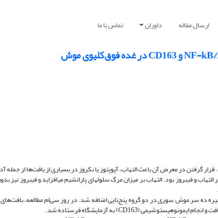
ارسال مقاله
داوران
تماس با ما
رار‌ گرفتن در معرض آن باعث التهاب، آپوپتوز یا نکروز در بسیاری از بافت‌ها از جمله آ
: بررسی تأثیر مقادیر مسمویت‌زای کادمیوم بر میزان بیان ژن‌های دخیل در التهاب و فیبروز بود. التهاب بر میز
با غلظت 20 میلی‌گرم بر کیلوگرم به جیره ده سر موش سوری در دو گروه پنج‌تایی اضافه شد. در روز سی‌ام مطالعه، بافت