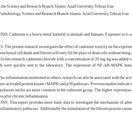
the Science and Research Branch, Islamic Azad University, Tehran, Iran
athobiology, Science and Research Branch, Islamic Azad University, Tehran, Iran
Cadmium is a heavy metal harmful to animals and humans. Exposure to it causes 
The present research investigates the effect of cadmium toxicity on the expressi
arenchymal cell death, and fibrosis will only fill the place of dead cells without bei
his research, cadmium chloride with a concentration of 20 mg/kg was added to the
ds were quickly sent to the laboratory. The expression of NF-kB/MAPK, hema
 inflammation mentioned in others’ research can also be associated with the act
gen-activated protein kinase (MAPK) and p38 pathways. Previous studies indicate t
 pyknosis nuclei are more common in the cadmium group. The higher expression 
ess after chronic inflammation.
 This report provides more basic data to investigate the mechanism of adre
 inflammatory pathways. Additionally, the stimulation of the fibrosis process causes