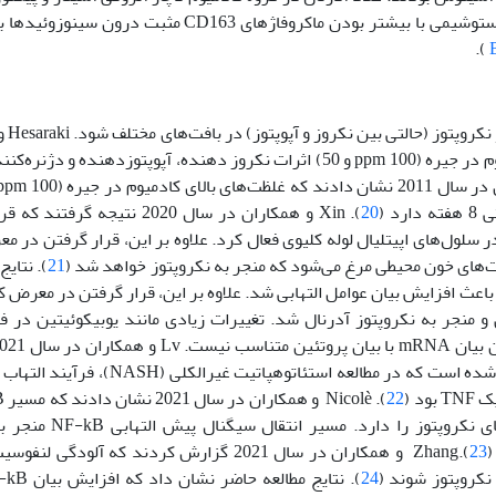
آسینارها پس از آتروفی فاقد شکل گرد بودند. مشاهدات ایمونوهیستوشیمی با بیشتر بودن ماکروفاژهای
).
گزارش‌های بسی
سال 2010 نشان ‌دادند که تحت شرایط تجربی غلظت‌های بالای کادمیوم در جیره (ppm 100 و 50)‌ ‌اثرات نکروز دهنده، آپوپتوز‌
 (
20
). Xin و همکاران در سال 2020 نتیجه ‌گر
ALK را برای القای نکروپتوز در سلول‌های اپیتلیال لوله کلیوی فعال کرد. علاوه بر این، قرار ‌گرفتن
21
). نتایج
رار‌ گرفتن در معرض کادمیوم مسیر NF-kB را فعال و باعث افزایش بیان عوامل التهابی شد. علاوه بر این، قرار‌ گرفتن د
M شد که با افزایش بیان P38 نیز مشخص و منجر به نکروپتوز آدرنال شد. تغییرات زیادی مانند یوبیکوئیتین
که التهاب و نکروپتوز به‌طور جدایی ناپذیری مرتبط می‎باشند. گزارش شده ‌است که در م
د (
22
به عنوان یک مسیر التهابی کلاسیک شناخته ‌می‌شود و تو
23
).Zhang و همکاران در سال 2021 گزارش کردند که آلودگی 
24