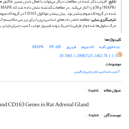
نتایج
(
شده در گروه کادمیوم بیشتر بود. بیان بیشتر مولکول CD163 در گروه کادمیوم نشان‌دهنده شروع فرآیند فیبروز پس از التهاب مزمن می‌باشد.
نتیجه­گیری نهایی
: مطالعه حاضر داده‌های اساسی‌تری را برای بررسی مکانیسم آسی
مرگ سلول‌ها شده و از طرفی با تحریک روند فیبروز موجب آسیب جبران‌ناپذیر 
کلیدواژه‌ها
غده فوق کلیه
کادمیوم
فیبروز
NF-kB
MAPK
20.1001.1.20082525.1402.78.1.1.3
موضوعات
آسیب‌شناسی تشریحی و بالینی
عنوان مقاله
English
and CD163 Genes in Rat Adrenal Gland
نویسندگان
English