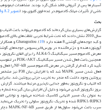
ناشی از تأثیرات مهلک کادمیوم در غده فوق کلیوی بود (
تصویر 2 A وB
بحث
و کبد جوجه‌های گوشتی 8 هفته دارد (
19
آپوپتوز‌دهنده و دژنره‌کننده در بورس‌فابریسیوس جوجه‌های گوشتی 8 هفته دارد
معرض کادمیوم مسیر سیگنالینگ 4/5
همچنین باعث فعال شدن مسیر سیگنالینگ PI3K/AKT در لنفوسیت‌های خون محیطی مرغ می‌شود که منجر به نکروپتوز خواهد‌ شد (
تأیید کرد که ق
فعال شدن مسیر APK
بروز نکروپتوز کبدی می‌شود و دلیل آن افزایش بیان گیرنده شماره یک TNF بو
RIPK1/RIPK3 شده و تحریک نکروپتوز سلولی را تحریک می‌نماید (
سرب باعث می‌شود سلول‌ها از طریق مسیر MAPK/NF-kB دچار نکروپتوز شوند (