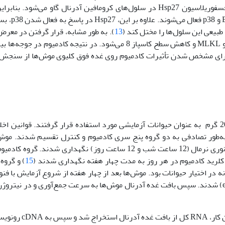
در سال 2007 اثبات کردند که کادمیوم باعث تحریک MAPK‌ها و فسفوریلاسیون Hsp27 در سلول‌های کرومافین آدرنال گاو 
کرومافین آدرنال یک هدف برای کاد
بیعی این سلول‌ها را مختل کند (
13
). به طور مشابه، قرار ‌گرفتن در معرض
بافت مغز جوجه‌ها باعث افزایش سطح بیان ژن‌های RIPK1، RIPK3 و MLKL و کاهش سطح کاسپاز 8 می‌شود. در نتیجه ک
برای مشخص شدن تأثیرات کادمیوم روی غده فوق کلیوی موش‌ها از سنجش 
ده سر موش نژاد بالب سی نر با وزن 20 گرم به عنوان حیوانات آزمایشی مورد استفاده قرار ‌گرفتند. قوان
ه‌طور تصادفی به دو گروه پنج سری کادمیوم و کنترل تقسیم شدند. موش
کنترل‌ شده 2±25 درجه سانتی‌گراد و رطوبت 15±50 درصد و دوره نوری نرمال (12 ساعت شب و 12 ساعت روز) نگهدار
15
) و گروه
میلی‌گرم بر کیلوگرم به صورت داخل صفاقی مهرین کشی (euthanasia) شدند. سپس بافت غده آدرنال موش‌ها به سرعت جمع‌آوری و د
برای این کار، RNA کل از بافت غ