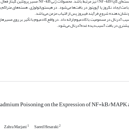
: التهاب ذکر ‌شده در مطالعات دیگر می‌تواند با فعال شدن مسیر فاکتور هسته‌ای کاپا (NF-kB) نیز مرتبط باشد
MAPK) و p38 را آغاز می‌کند. در مطالعات گذشته نشان داده‌ شد که MAPK باعث ایجاد نکروز یا آپوپتوز در بافت‌ها می‌شود. در هیستوپاتولوژی، هسته‌های م
ب آدرنال در مسمومیت با کادمیوم ارائه داد. در واقع کادمیوم با تأثیر بر روی مسیرها
بیشتری در بافت آسیب‌دیده غده‌آدرنال می‌شود.
 Cadmium Poisoning on the Expression of NF-kB/MAPK 
1
2
Zahra Marjani
Saeed Hesaraki