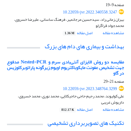
صفحه
9-19
10.22059/jvr.2022.340558.3247
بهران زمانی راد، سیدحسین مرجانمهر، فرهنگ ساسانی، علیرضا خسروی،
محمدجواد قراگزلو
مشاهده مقاله
اصل مقاله
1.36 M
بهداشت و بیماری های دام های بزرگ
مقایسه دو روش الایزای آنتی‌بادی سرم و Nested-PCR مدفوع
جهت تشخیص عفونت مایکوباکتریوم اویوم زیرگونه پاراتوبرکلوزیس
در گاو
صفحه
21-29
10.22059/jvr.2023.348764.3299
علی کولیوند، محمد رحیم حاجی حاجیکلایی، محمد نوری، محمد خسروی،
داریوش غریبی
مشاهده مقاله
اصل مقاله
812.17 K
تکنیک های تصویربرداری تشخیصی