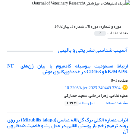
دوره و شماره:
دوره 78، شماره 1، بهار 1402
تعداد مقالات:
7
آسیب شناسی تشریحی و بالینی
ارتباط مسمومیت به‎وسیله کادمیوم با بیان ژن‌های NF-
kB/MAPK و CD163 در غده فوق‌کلیوی موش
صفحه
1-8
10.22059/jvr.2023.349449.3304
عطیه غلامی، زهرا مرجانی، سعید حصارکی
مشاهده مقاله
اصل مقاله
1.39 M
اثرات عصاره الکلی برگ گل لاله عباسی (Mirabilis jalapa) بر روی
روند ترمیم زخم باز پوستی القایی در مدل رت و خاصیت ضد‌قارچی
آن