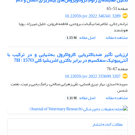
تحلیل مقایسه‌ای ژنوم کروناویروس‌های بیماریزای انسان و دام
صفحه
51-65
10.22059/jvr.2022.346341.3289
ترانه رجائی، غلامرضا نیکبخت بروجنی، فاطمه فروتن، جلیل مهرزاد، پویا
هوشمند
مشاهده مقاله
اصل مقاله
1.55 M
ارزیابی تأثیر ضدباکتریایی کارواکرول به‌‌تنهایی و در ترکیب با
آنتی‌بیوتیک سفکسیم در برابر باکتری اشریشیا کلی 7H : 157O
صفحه
67-76
10.22059/jvr.2022.333699.3207
سپیده اسدی، بهار نیری فسایی، تقی زهرایی صالحی، رامک یحیی رعیت، نعمت
شمس
مشاهده مقاله
اصل مقاله
1.11 M
مقالات آماده انتشار