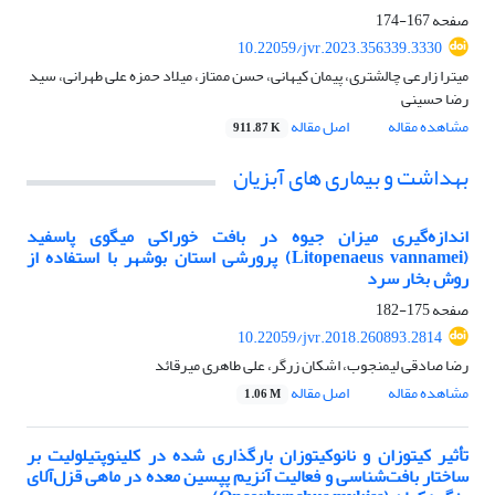
صفحه
167-174
10.22059/jvr.2023.356339.3330
میترا زارعی چالشتری، پیمان کیهانی، حسن ممتاز، میلاد حمزه علی طهرانی، سید
رضا حسینی
مشاهده مقاله
اصل مقاله
911.87 K
بهداشت و بیماری های آبزیان
اندازه‌گیری میزان جیوه در بافت خوراکی میگوی پاسفید
(Litopenaeus vannamei) پرورشی استان بوشهر با استفاده از
روش بخار سرد
صفحه
175-182
10.22059/jvr.2018.260893.2814
رضا صادقی لیمنجوب، اشکان زرگر، علی طاهری میرقائد
مشاهده مقاله
اصل مقاله
1.06 M
تأثیر کیتوزان و نانوکیتوزان بارگذاری شده در کلینوپتیلولیت بر
ساختار بافت‌شناسی و فعالیت آنزیم پپسین معده در ماهی قزل‌آلای