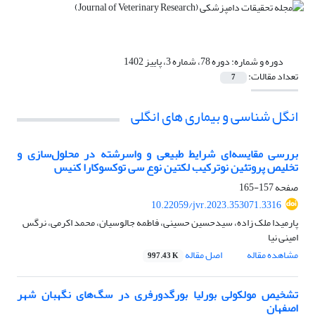
دوره و شماره:
دوره 78، شماره 3، پاییز 1402
تعداد مقالات:
7
انگل شناسی و بیماری های انگلی
بررسی مقایسه‌ای شرایط طبیعی و واسرشته در محلول‌سازی و
تخلیص پروتئین نوترکیب لکتین نوع سی توکسوکارا کنیس
صفحه
157-165
10.22059/jvr.2023.353071.3316
پارمیدا ملک زاده، سیدحسین حسینی، فاطمه جالوسیان، محمد اکرمی، نرگس
امینی نیا
مشاهده مقاله
اصل مقاله
997.43 K
تشخیص مولکولی بورلیا بورگدورفری در سگ‌های نگهبان شهر
اصفهان