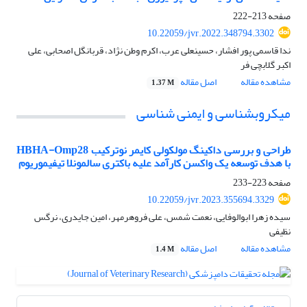
صفحه
213-222
10.22059/jvr.2022.348794.3302
ندا قاسمی پور افشار، حسینعلی عرب، اکرم وطن نژاد، قربانگل اصحابی، علی
اکبر گلابچی فر
مشاهده مقاله
اصل مقاله
1.37 M
میکروبشناسی و ایمنی شناسی
طراحی و بررسی داکینگ مولکولی کایمر نوترکیب HBHA-Omp28
با هدف توسعه یک واکسن کارآمد علیه باکتری سالمونلا تیفی‏موریوم
صفحه
223-233
10.22059/jvr.2023.355694.3329
سیده زهرا ابوالوفایی، نعمت شمس، علی فروهرمهر، امین جایدری، نرگس
نظیفی
مشاهده مقاله
اصل مقاله
1.4 M