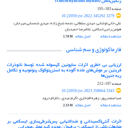
رنگین‌کمان (Oncorhynchus mykiss)
صفحه
183-195
10.22059/jvr.2022.345292.3279
علی خانی اوشانی، مهدی سلطانی، نجمه شیخ زاده، مهدی شمسایی مهرجان،
هومن رجبی اسلامی، غلامرضا حمیدیان
مشاهده مقاله
اصل مقاله
1.78 M
فارماکولوژی و سم شناسی
ارزیابی بی خطری اثرات ساپونین کپسوله شده توسط نانوذرات
فریتین بر موش‌های ماده آلوده به استرپتوکوک پنومونیه و تکامل
ریه جنین‌ها
صفحه
197-212
10.22059/jvr.2023.358664.3343
صبا صفدرپور، زهره افتخاری، اکرم عیدی، دلارام درود
مشاهده مقاله
اصل مقاله
2.33 M
اثرات آنتی‌اکسیدانی و ضد‌التهابی پس‌شرطی‌سازی ایسکمی بر
ضایعات ناشی از ایسکمی- پرفیوژن مجدد کبد موش صحرایی