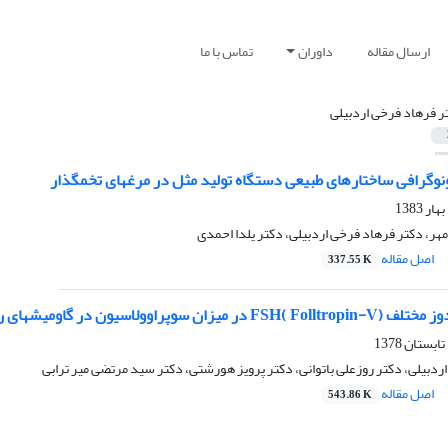
ارسال مقاله
داوران
تماس با ما
ر فرهاد فرخی اردبیلی
ونوگرافی ساختارهای طبیعی دستگاه تولید مثل در مرغهای تخمگذار
مهر، دکتر فرهاد فرخی اردبیلی، دکتر یلدا احمدی
اصل مقاله
337.55 K
 در گاومیشهای رودخانه ای ( Bubalus bubalis)
ردبیلی، دکتر روزعلی باتوانی، دکتر پرویز هورشتی، دکتر سید مرتضی میر ترابی
اصل مقاله
543.86 K