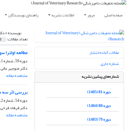
صفحه اصلی
مرور
اطلاعات نشریه
راهنمای نویسندگان
نویسنده =
دکت
تعداد مقالات:
2
مطالعه اولترا س
مقالات آماده انتشار
دوره 59، شماره 1، بهار 1383
شماره جاری
دکتر منوچهر عالی 
مشاهده مقاله
شماره‌های پیشین نشریه
بررسی اثر سه دوز مختلف FSH( Folltropin-V) در میزان سوپراوولاسیون
دوره 81 (1405)
دوره 54، شماره 2، تابستان 1378
دوره 80 (1404)
دکتر فرهاد فرخی ا
مشاهده مقاله
دوره 79 (1403)