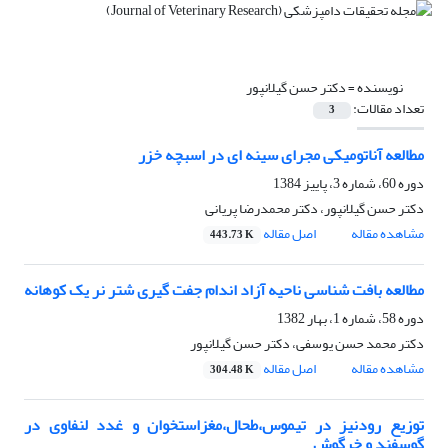
نویسنده =
دکتر حسن گیلانپور
تعداد مقالات:
3
مطالعه آناتومیکی مجرای سینه ای در اسبچه خزر
دوره 60، شماره 3، پاییز 1384
دکتر حسن گیلانپور، دکتر محمدرضا پریانی
مشاهده مقاله
اصل مقاله
443.73 K
مطالعه بافت شناسی ناحیه آزاد اندام جفت گیری شتر نر یک کوهانه
دوره 58، شماره 1، بهار 1382
دکتر محمد حسن یوسفی، دکتر حسن گیلانپور
مشاهده مقاله
اصل مقاله
304.48 K
توزیع رودنیز در تیموس،طحال،مغزاستخوان و غدد لنفاوی در
گوسفند و خرگوش