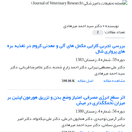
نویسنده =
دکتر سید احمد میرهادی
تعداد مقالات:
2
بررسی تجربی کارایی مکمل های آلی و معدنی کروم در تغذیه بره
های پرواری شال
دوره 59، شماره 4، زمستان 1383
دکتر علی مصطفی تهرانی، دکتر احمد زارع شحنه، دکتر غلامرضا قربانی، دکتر
سید احمد میرهادی
مشاهده مقاله
اصل مقاله
598.06 K
اثر سطح انرژی مصرفی، امتیاز وضع بدن و تزریق هورمون لپتین بر
میزان تخمکگذاری در میش
دوره 56، شماره 4، زمستان 1380
دکتر آرمین توحیدی، دکتر همایون خزعلی، دکتر علی نیکخواه، دکتر امیر
نیاسری نسلجی، دکتر سید احمد میرهادی