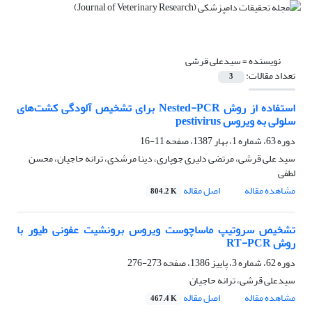
نویسنده =
سیدعلی قرشی
تعداد مقالات:
3
استفاده از روش Nested-PCR ‌برای تشخیص آلودگی کشت‌های
سلولی به ویروس pestivirus
دوره 63، شماره 1، بهار 1387، صفحه
11-16
سید علی قرشی، مرتضی دلیری جوپاری‌، دینا مرشدی، ترانه حاجیان، محسن
لطفی
مشاهده مقاله
اصل مقاله
804.2 K
تشخیص سروتیپ ماساچوست ویروس برونشیت عفونی طیور با
روش RT-PCR
دوره 62، شماره 3، پاییز 1386، صفحه
273-276
سیدعلی قرشی، ترانه حاجیان
مشاهده مقاله
اصل مقاله
467.4 K