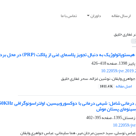
ارسال مقاله
داوران
تماس با ما
 غفاری خلیق
وژیک به دنبال تجویز پلاسمای غنی از پلاکت (PRP) در محل برداشت سر استخوان فمور در خرگوش
418-426
10.22059/jvr.2019.
جواهری وایقان، نوشین غزاله، سحر غفاری خلیق
اصل مقاله
1011.4 K
رسینومای پستان موش
395-402
10.22059/jv
عباس توسلی، سید حسین مرجان مهر، هما سلیمانی، عباس جواهری وایقان