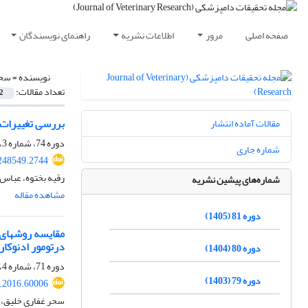
صفحه اصلی
مرور
اطلاعات نشریه
راهنمای نویسندگان
نویسنده =
سحر
تعداد مقالات:
2
بررسی تغییرات هیستوپاتول
مقالات آماده انتشار
دوره 74، شماره 3، پاییز 1398، صفحه
شماره جاری
248549.2744
رقیه بختوه، عباس 
شماره‌های پیشین نشریه
مشاهده مقاله
دوره 81 (1405)
درتومور ادنوکا
دوره 80 (1404)
دوره 71، شماره 4، زمستان 1395، صفحه
دوره 79 (1403)
r.2016.60006
سحر غفاری خلیق، 