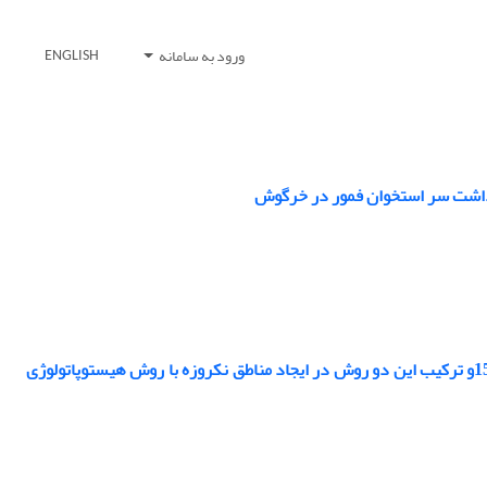
ورود به سامانه
ENGLISH
مقایسه روشهای درمانی شامل: شیمی درمانی با دوکسوروبیسین، اولتراسونوگرافی 150KHzو ترکیب این دو روش در ایجاد مناطق نکروزه با روش هیستوپاتولوژی