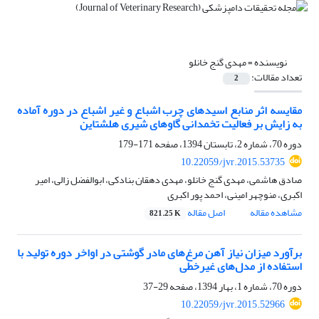
نویسنده =
مهدی گنج خانلو
تعداد مقالات:
2
مقایسه اثر منابع اسیدهای چرب اشباع و غیر اشباع در دوره آماده
به زایش بر فعالیت تخمدانی گاوهای شیری هلشتاین
دوره 70، شماره 2، تابستان 1394، صفحه
171-179
10.22059/jvr.2015.53735
صادق هاشمی، مهدی گنج خانلو، مهدی دهقان بنادکی، ابوالفضل زالی، امیر
اکبری، منوچهر امینی، احمد پور اکبری
مشاهده مقاله
اصل مقاله
821.25 K
برآورد میزان نیاز آهن مرغ‌های مادر گوشتی در اواخر دوره تولید با
استفاده از مدل‌های غیرخطی
دوره 70، شماره 1، بهار 1394، صفحه
29-37
10.22059/jvr.2015.52966