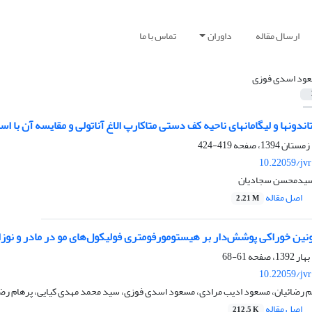
ارسال مقاله
داوران
تماس با ما
ود اسدی فوزی
ندونها و لیگامانهای ناحیه کف دستی متاکارپ الاغ آناتولی و مقایسه آن با ا
419-424
10.22059/jv
 سیدمحسن سجادیان
اصل مقاله
2.21 M
تونین خوراکی پوشش‌دار بر هیستومورفومتری فولیکول‌های مو در مادر و نوزاد
61-68
10.22059/jv
یم رضائیان، مسعود ادیب مرادی، مسعود اسدی فوزی، سید محمد مهدی کیایی، پرهام رض
اصل مقاله
212.5 K