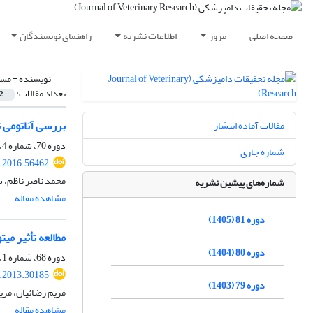
صفحه اصلی
مرور
اطلاعات نشریه
راهنمای نویسندگان
نویسنده =
مسع
تعداد مقالات:
2
بررسی آناتومی تا
مقالات آماده انتشار
دوره 70، شماره 4، زمستان 1394، صفحه
شماره جاری
r.2016.56462
محمد ناصر ناظم،
شماره‌های پیشین نشریه
مشاهده مقاله
دوره 81 (1405)
مطالعه تأثیر می
دوره 80 (1404)
دوره 68، شماره 1، بهار 1392، صفحه
r.2013.30185
دوره 79 (1403)
مریم رضائیان، مر
مشاهده مقاله