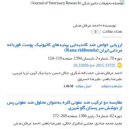
نویسنده =
احمد عرفان منش
تعداد مقالات:
2
ارزیابی خواص ضد کاندیدایی پپتیدهای کاتیونیک پوست قورباغه
مردابی ایران (Rana ridibunda)
دوره 70، شماره 2، تابستان 1394، صفحه
119-124
10.22059/jvr.2015.53725
احمد عرفان منش، حجت اله شکری، جلال حسن، دنیا نیک آیین، ثریا غریبی،
علیرضا باهنر، علیرضا خسروی
مشاهده مقاله
اصل مقاله
1.06 M
مقایسه دو ترکیب ضد عفونی کلره به‌عنوان محلول ضد عفونی پس
از دوشش سر پستان گاو شیری
دوره 62، شماره 3، پاییز 1386، صفحه
269-272
مجید محمد صادق، مجتبی شالیزار جلالی، علیرضا باهنر، احمد عرفان منش