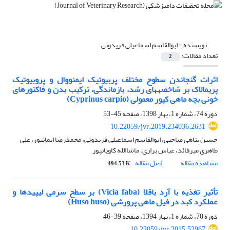
نویسنده =
ابوالقاسم اسماعیلی فریدونی
تعداد مقالات:
2
اثرات گنجاندن سطوح مختلف پربیوتیک ایمنووال و پروبیوتیک
پریمالاک بر شاخصههای رشد، بازماندگی، ترکیب بدن و فاکتورهای
خونی بچه ماهی کپور معمولی (Cyprinus carpio)
دوره 74، شماره 1، بهار 1398، صفحه
45-53
10.22059/jvr.2019.234036.2631
حسین پناهی صاحبی، ابوالقاسم اسماعیلی فریدونی، محمدرضا ایمانپور، علی
طاهری میرقائد، عباس براری، ماشاالله کاویانپور
مشاهده مقاله
اصل مقاله
494.53 K
تأثیر تغذیه با آرد باقلا ‌(Vicia faba)‌ بر سطح سرمی لیپیدها و
عملکرد کبد در فیل ماهی پرورشی ‌(Huso huso)‌
دوره 70، شماره 1، بهار 1394، صفحه
39-46
10.22059/jvr.2015.52967