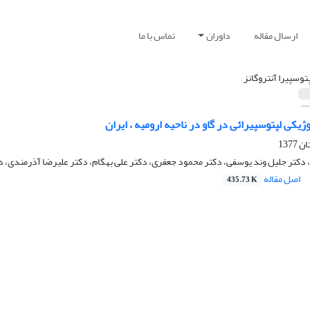
ارسال مقاله
داوران
تماس با ما
پتوسپیرا آنتروگانز
ژیکی لپتوسپیرائی در گاو در ناحیه ارومیه ، ایران
 دکتر جلیل وند یوسفی، دکتر محمود جعفری، دکتر علی بهگام، دکتر علیرضا آذرمندی، دک
اصل مقاله
435.73 K