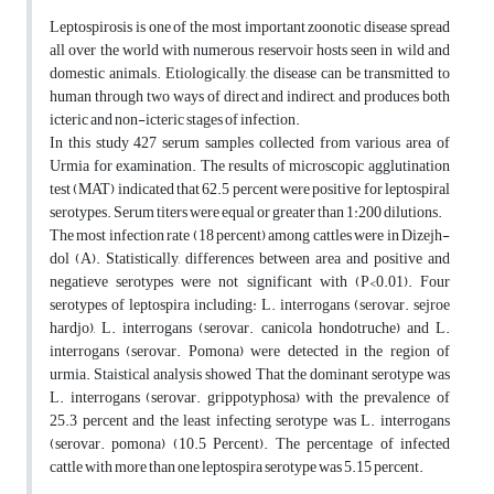
Leptospirosis is one of the most important zoonotic disease spread
all over the world with numerous reservoir hosts seen in wild and
domestic animals. Etiologically, the disease can be transmitted to
human through two ways of direct and indirect, and produces both
icteric and non-icteric stages of infection.
In this study 427 serum samples collected from various area of
Urmia for examination. The results of microscopic agglutination
test (MAT) indicated that 62.5 percent were positive for leptospiral
serotypes. Serum titers were equal or greater than 1:200 dilutions.
The most infection rate (18 percent) among cattles were in Dizejh-
dol (A). Statistically, differences between area and positive and
negatieve serotypes were not significant with (P<0.01). Four
serotypes of leptospira including: L. interrogans (serovar. sejroe
hardjo), L. interrogans (serovar. canicola hondotruche) and L.
interrogans (serovar. Pomona) were detected in the region of
urmia. Staistical analysis showed That the dominant serotype was
L. interrogans (serovar. grippotyphosa) with the prevalence of
25.3 percent and the least infecting serotype was L. interrogans
(serovar. pomona) (10.5 Percent). The percentage of infected
cattle with more than one leptospira serotype was 5.15 percent.