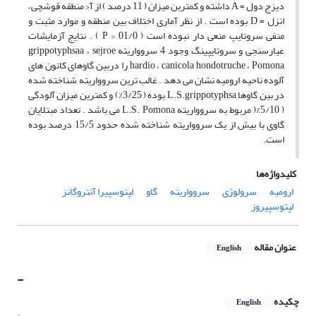
دیزج دول = A داشته و کمترین میزان ( 11 درصد ) از آ‹ منطقه قوشچی –
انزل = D بوده است . از نظر آماری اختلاف بین منطقه و موارد مثبت و
منفی سروتایپ منعی دار نبوده است ( 01/0 < P ) . نتایج آزمایشات
عیارسنجی و سروتایپینگ وجود 4 سروواریته grippotyphsaa ، sejroe
hardio ، canicola hondotruche ، Pomona را دربین گاوهای کانون های
آلوده ناحیه ارومیه نشان می دهد . غالب ترین سروواریته شناخته شده
در بین گاوها L.S.grippotyphsa بوده ( 3/25%) و کمترین میزان آلودگی
( 5/10%( مربوط به سروواریته L.S. Pomona می باشد . تعداد مبتلایان
گاوی با بیش از یک سروواریته شناخته شده حدود 15/5 درصد بوده
است.
کلیدواژه‌ها
ارومیه
سرولوژی
سروواریته
گاو
لپتوسپیرا آنتروگانز
لپتوسپیروز
عنوان مقاله
English
-
چکیده
English