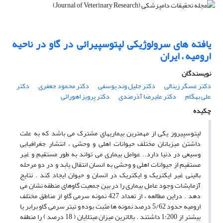
یافته های سرولوژیکی لپتوسپیرائی در گاو در ناحیه
ارومیه ، ایران
نویسندگان
دکتر عسگر زینالی
دکتر جلیل وند یوسفی
دکتر محمود جعفری
دکتر
علی بهگام
دکتر علیرضا آذرمندی
دکتر پرویز اهورائی
چکیده
لپتوسپیروز یکی از مهمترین بیماریهای مشترک می باشد که به علت
داشتن میزبانان مختلف حیوانات اهلی و وحشی ، انتشار جغرافیایی
وسیعی در دنیا دارد.. عوامل بیماری می تواند به طور مستقیم و غیر
مستقیم از حیوانات اهلی و وحشی به انسان انتقال یابد و در دو مرحله
بالینی غیر ایکتریک و ایکتریک در انسان و حیوان ایجاد کند . نتایج
آزمایشات وجود عامل بیماری را در بین جمعیت گاوهای منطقه نشان می
دهد . دراین مطالعه ، از تعداد 427 نمونه سرمی گاو از مناطق مختلف
ارومیه حدود 5/62 درصد نمونه ها مثبت بوده و تیتر سرمی گاو برابر یا
بیشتر از 1:200 داشتند . بالاترین میزان مبتلایان ( 18 درصد ) را منطقه