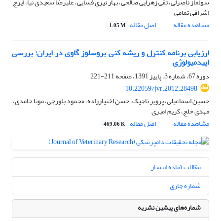
سولماز ناصرلی، تقی زهرایی صالحی، بهار نیری فسایی، علیرضا سعیدی نیا، ایرج
اشرافی تمامی
مشاهده مقاله
اصل مقاله
1.05 M
ارزیابی برنامه کنترل و ریشه کنی بروسلوز گاوی در ایران: بررسی
اپیدمیولوژی
دوره 67، شماره 3، پاییز 1391، صفحه
211-221
10.22059/jvr.2012.28498
حسین اسماعیلی، پرویز تاجیک، حسن اختیارزاده، محمود بلورچی، مونا حامدی،
مهدی خلج، کریم امیری
مشاهده مقاله
اصل مقاله
469.06 K
مقالات آماده انتشار
شماره جاری
شماره‌های پیشین نشریه