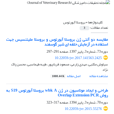
کلیدواژه‌ها =
بروسلا آبورتوس
تعداد مقالات:
3
مقایسه دو آنتی ژن بروسلا آبورتوس و بروسلا ملیتنسیس جهت
استفاده در آزمایش حلقه ای شیر گوسفند
دوره 73، شماره 3، پاییز 1397، صفحه
291-297
10.22059/jvr.2017.141563.2425
سیاوش مکتبی، مهدی زارعی، مسعود قربانپور، طیبه طهماسبی، محسن پاک
نژاد
مشاهده مقاله
اصل مقاله
1000.44 K
طراحی و ایجاد موتاسیون در ژن wbk A بروسلا آبورتوس S19 به
روش Overlap Extension PCR
دوره 70، شماره 3، پاییز 1394، صفحه
317-323
10.22059/jvr.2015.55276