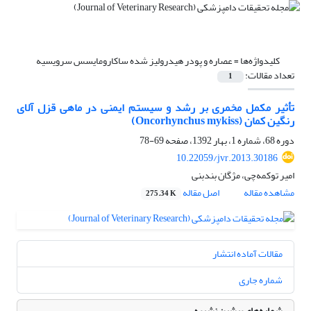
کلیدواژه‌ها =
عصاره و پودر هیدرولیز شده ساکارومایسس سرویسیه
تعداد مقالات:
1
تأثیر مکمل مخمری بر رشد و سیستم ایمنی در ماهی قزل آلای
رنگین کمان ‌(Oncorhynchus mykiss)‌
دوره 68، شماره 1، بهار 1392، صفحه
69-78
10.22059/jvr.2013.30186
امیر توکمه‌چی، مژگان بندبنی
مشاهده مقاله
اصل مقاله
275.34 K
مقالات آماده انتشار
شماره جاری
شماره‌های پیشین نشریه