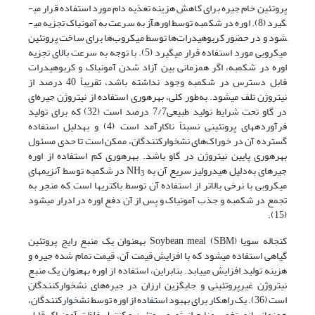
پروتئین خام جیره برای کاهش هزینه تغذیه دام مورد استفاده قرار می­
گیرد (8). اوره در شکمبه توسط اوره­آز به سرعت به آمونیاک تجزیه می­
شود و در حضور کربوهیدرات‌ها توسط میکروب‌ها برای ساخت پروتئین
میکروبی مورد استفاده قرار می­گیرد (5). با توجه به سرعت بالای تجزیه
اوره در شکمبه، اگر همزمانی بین آزاد شدن آمونیاک و کربوهیدرات
قابل دسترس در شکمبه وجود نداشته باشد، تقریباً 40 درصد از
نیتروژن تلف می­شود. به‌طور کلی، بهره­وری استفاده از نیتروژن جیره‌ای
در گاو تحت شرایط تولید طبیعی7/7 درصد است (32) که برای تولید
فرآورده­های پروتئینی نسبتاً ناکارآمد است (4) و به­دلیل استفاده
گسترده آن در خوراک‌های نشخوارکنندگان، ممکن است تا حدی مسئول
بهره­وری پایین نیتروژن در گاو باشد. بهره­وری کم استفاده از اوره
جیره­ای به‌دلیل هیدرولیز سریع آن به NH
در شکمبه توسط آنزیم­های
3
میکروبی با نرخی بالاتر از استفاده آن توسط باکتری­ها است که منجر به
تجمع در شکمبه و جذب آمونیاک و پس از آن دفع اوره در ادرار می­شود
(15).
کنجاله سویا Soybean meal (SBM) به­عنوان یک منبع رایج پروتئین
گیاهی استفاده می­شود که با افزایش قیمت آن، قیمت تمام شده جیره و
هزینه تولید افزایش می­یابد. بنابراین، استفاده از اوره به­عنوان یک منبع
نیتروژن غیرپروتئینی و جایگزین ارزان در جیره‌های نشخوارکنندگان
است (36). یک راهکار برای بهبود استفاده از اوره توسط نشخوارکنندگان،
همزمان­سازی تخمیر منابع انرژی و پروتئین و کنترل غلظت آمونیاک قابل