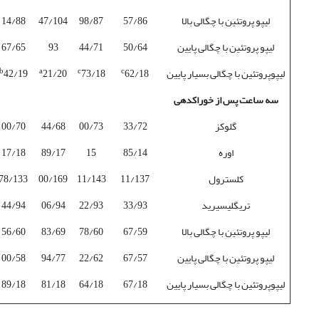
لیپو پروتئین با چگالی بالا
57/86
98/87
47/104
14/88
لیپو پروتئین با چگالی پایین
50/64
44/71
93
67/65
b
a
c
c
لیپو­پروتئین با چگالی بسیار پایین
62/18
73/18
21/20
42/19
سه ساعت پس از خوراک­دهی
گلوکز
33/72
00/73
44/68
00/70
اوره
85/14
15
89/17
17/18
کلسترول
11/137
11/143
00/169
78/133
تری­گلیسیرید
33/93
22/93
06/94
44/94
لیپو پروتئین با چگالی بالا
67/59
78/60
83/69
56/60
لیپو پروتئین با چگالی پایین
67/57
22/62
94/77
00/58
لیپو­پروتئین با چگالی بسیار پایین
67/18
64/18
81/18
89/18