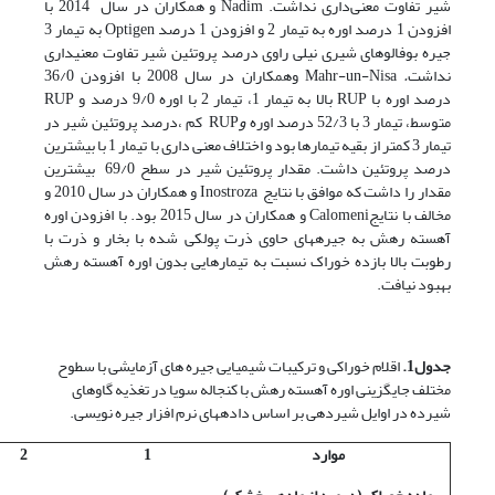
شیر تفاوت معنی‌داری نداشت. Nadim و همکاران در سال 2014 با
افزودن 1 درصد اوره به تیمار 2 و افزودن 1 درصد Optigen به تیمار 3
جیره بوفالوهای شیری نیلی راوی درصد پروتئین شیر تفاوت معنی­داری
نداشت
.
Mahr-un-Nisa وهمکاران در سال 2008 با افزودن 36/0
درصد اوره با RUP بالا به تیمار 1، تیمار 2 با اوره 9/0 درصد و RUP
متوسط، تیمار 3 با 52/3 درصد اوره
و
RUP کم ،درصد پروتئین شیر در
تیمار 3 کمتر از بقیه تیمارها بود و اختلاف معنی داری با تیمار 1 با بیشترین
درصد پروتئین داشت. مقدار پروتئین شیر در سطح 69/0 بیشترین
مقدار را داشت که موافق با نتایج Inostroza و همکاران در سال 2010 و
مخالف با نتایجCalomeni و همکاران در سال 2015 بود. با افزودن اوره
آهسته رهش به جیره­های حاوی ذرت پولکی شده با بخار و ذرت با
رطوبت بالا بازده خوراک نسبت به تیمارهایی بدون اوره آهسته رهش
بهبود نیافت.
جدول1.
اقلام خوراکی و ترکیبات شیمیایی جیره های آزمایشی با سطوح
مختلف جایگزینی اوره آهسته رهش با کنجاله سویا در تغذیه گاوهای
شیرده در اوایل شیردهی بر اساس داده­های نرم افزار جیره نویسی.
موارد
1
2