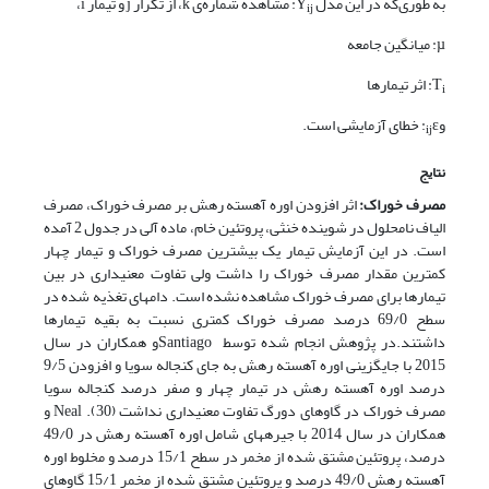
به ‌طوری‌که در این مدل Y
: مشاهده شماره‌ی k، از تکرار j و تیمار i،
ij
µ: میانگین جامعه
T
: اثر تیمارها
i
و
ε: خطای آزمایشی است.
ij
نتایج
مصرف خوراک:
اثر افزودن اوره آهسته رهش بر مصرف خوراک، مصرف
الیاف نامحلول در شوینده خنثی، پروتئین خام، ماده آلی در جدول 2 آمده
است. در این آزمایش تیمار یک بیشترین مصرف خوراک و تیمار چهار
کمترین مقدار مصرف خوراک را داشت ولی تفاوت معنی­داری در بین
تیمارها برای مصرف خوراک مشاهده نشده است. دام­های تغذیه شده در
سطح 69/0 درصد مصرف خوراک کمتری نسبت به بقیه تیمارها
داشتند.در پژوهش انجام شده توسط Santiagoو همکاران در سال
2015 با جایگزینی اوره آهسته رهش به جای کنجاله سویا و افزودن 9/5
درصد اوره آهسته رهش در تیمار چهار و صفر درصد کنجاله سویا
مصرف خوراک در گاوهای دورگ تفاوت معنی­داری نداشت (30). Neal و
همکاران در سال 2014 با جیره­های شامل اوره آهسته رهش در 49/0
درصد، پروتئین مشتق شده از مخمر در سطح 15/1 درصد و مخلوط اوره
آهسته رهش 49/0 درصد و پروتئین مشتق شده از مخمر 15/1 گاوهای