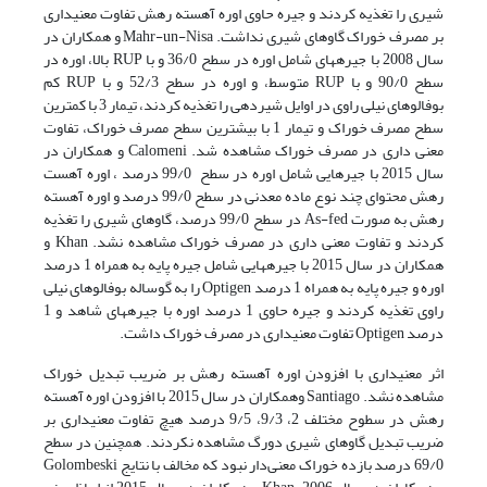
شیری را تغذیه کردند و جیره حاوی اوره آهسته رهش تفاوت معنی­داری
بر مصرف خوراک گاوهای شیری نداشت. Mahr-un-Nisa و همکاران در
سال 2008 با جیره­های شامل اوره در سطح 36/0 و با RUP بالا، اوره در
سطح 90/0 و با RUP متوسط، و اوره در سطح 52/3 و با RUP کم
بوفالوهای نیلی راوی در اوایل شیردهی را تغذیه کردند، تیمار 3 با کمترین
سطح مصرف خوراک و تیمار 1 با بیشترین سطح مصرف خوراک، تفاوت
معنی داری در مصرف خوراک مشاهده شد. Calomeni و همکاران در
سال 2015 با جیرهایی شامل اوره در سطح 99/0 درصد ، اوره آهست
رهش محتوای چند نوع ماده معدنی در سطح 99/0 درصد و اوره آهسته
رهش به صورت As-fed در سطح 99/0 درصد، گاوهای شیری را تغذیه
کردند و تفاوت معنی داری در مصرف خوراک مشاهده نشد. Khan و
همکاران در سال 2015 با جیره­هایی شامل جیره پایه به همراه 1 درصد
اوره و جیره پایه به همراه 1 درصد Optigen را به گوساله­ بوفالوهای نیلی
راوی تغذیه کردند و جیره حاوی 1 درصد اوره با جیره­های شاهد و 1
درصد Optigen تفاوت معنی­داری در مصرف خوراک داشت.
اثر معنی­داری با افزودن اوره آهسته رهش بر ضریب تبدیل خوراک
مشاهده نشد. Santiago وهمکاران در سال 2015 با افزودن اوره آهسته
رهش در سطوح مختلف 2، 9/3، 9/5 درصد هیچ تفاوت معنی­داری بر
ضریب تبدیل گاوهای شیری دورگ مشاهده نکردند. همچنین در سطح
69/0 درصد بازده خوراک معنی‌دار نبود که مخالف با نتایج Golombeski