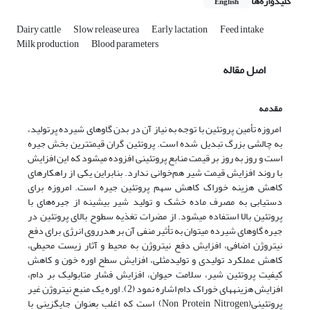
کلیدواژه‌ها
English
Dairy cattle
Slow release urea
Early lactation
Feed intake
Milk production
Blood parameters
اصل مقاله
مقدمه
امروزه تأمین پروتئین با توجه به نیاز آن در بدن گاوهای شیرده پرتولید،
به چالشی بزرگ تبدیل شده است. پروتئین گران­ قیمت­ترین بخش جیره
است و روز به روز بر قیمت منابع پروتئینی افزوده می­شود که این افزایش
با روند افزایش قیمت شیر هم‌خوانی ندارد. بنابراین یکی از راهکارهای
کاهش هزینه خوراک کاهش سهم پروتئین جیره است. امروزه برای
دستیابی به مصرف ماده خشک و تولید شیر بیشینه از جیره‌های با
پروتئین بالا استفاده ­می­شود. از مضرات تغذیه سطوح بالای پروتئین در
جیره گاوهای شیرده می­توان به تأثیر منفی آن بر هد‌رروی انرژی برای دفع
نیتروژن اضافی، افزایش دفع نیتروژن به محیط و آثار زیست محیطی،
کاهش عملکرد تولیدی و تولیدمثلی، افزایش سطح اوره خون و کاهش
کیفیت پروتئین شیر، سلامت حیوان، افزایش فشار متابولیک بر دام،
افزایش هزینه­های خوراک دام اشاره نمود (2). اوره یک منبع نیتروژن غیر
پروتئینی(Non Protein Nitrogen) است که اغلب بعنوان جایگزینی با