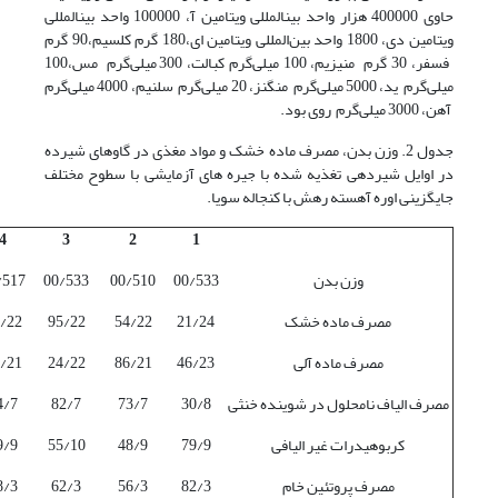
حاوی 400000 هزار واحد بین­المللی ویتامین آ، 100000 واحد بین­المللی
ویتامین دی، 1800 واحد بین‌المللی ویتامین ای،180 گرم کلسیم،90 گرم
فسفر، 30 گرم منیزیم، 100 میلی‌گرم کبالت، 300 میلی‌گرم مس،100
میلی‌گرم ید، 5000 میلی‌گرم منگنز، 20 میلی‌گرم سلنیم، 4000 میلی‌گرم
آهن، 3000 میلی‌گرم روی بود.
جدول 2. وزن بدن، مصرف ماده خشک و مواد مغذی در گاوهای شیرده
در اوایل شیردهی تغذیه شده با جیره های آزمایشی با سطوح مختلف
جایگزینی اوره آهسته رهش با کنجاله سویا.
4
3
2
1
وزن بدن
00/533
00/510
00/533
/517
مصرف ماده خشک
21/24
54/22
95/22
/22
مصرف ماده آلی
46/23
86/21
24/22
/21
مصرف الیاف نامحلول در شوینده خنثی
30/8
73/7
82/7
4/7
کربوهیدرات غیر الیافی
79/9
48/9
55/10
9/9
مصرف پروتئین خام
82/3
56/3
62/3
8/3