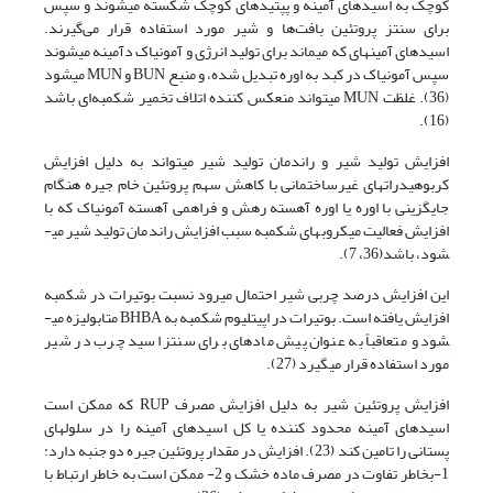
کوچک به اسید­های آمینه و پپتیدهای کوچک شکسته می­شوند و سپس
برای سنتز پروتئین بافت‌ها و شیر مورد استفاده قرار می‌گیرند.
اسیدهای آمینه­ای که می­ماند برای تولید انرژی و آمونیاک دآمینه می­شوند
سپس آمونیاک در کبد به اوره تبدیل شده، و منبع BUN و MUN می­شود
(36). غلظت MUN می­تواند منعکس کننده اتلاف تخمیر شکمبه‌ای باشد
(16).
افزایش تولید شیر و راندمان تولید شیر می­تواند به دلیل افزایش
کربوهیدرات­های غیرساختمانی با کاهش سهم پروتئین خام جیره هنگام
جایگزینی با اوره یا اوره آهسته رهش و فراهمی آهسته آمونیاک که با
افزایش فعالیت میکروب­های شکمبه سبب افزایش راندمان تولید شیر می­
شود، باشد(36، 7).
این افزایش درصد چربی شیر احتمال می­رود نسبت بوتیرات در شکمبه
افزایش یافته است. بوتیرات در اپیتلیوم شکمبه به BHBA متابولیزه می­
شود و متعاقباً به عنوان پیش ماده­ای برای سنتز اسید چرب در شیر
مورد استفاده قرار می­گیرد (27).
افزایش پروتئین شیر به دلیل افزایش مصرف RUP که ممکن است
اسیدهای آمینه محدود کننده یا کل اسیدهای آمینه را در سلول­های
پستانی را تامین کند (23). افزایش در مقدار پروتئین جیره دو جنبه دارد:
1-بخاطر تفاوت در مصرف ماده خشک و 2- ممکن است به خاطر ارتباط با