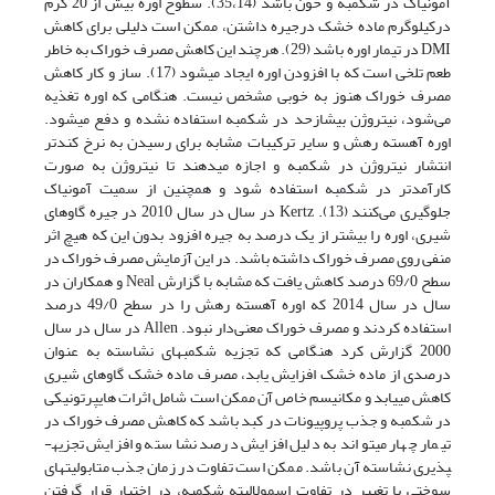
آمونیاک در شکمبه و خون باشد (35،14). سطوح اوره بیش از 20 گرم
درکیلوگرم ماده خشک درجیره داشتن، ممکن است دلیلی برای کاهش
DMI در تیمار اوره باشد (29). هرچند این کاهش مصرف خوراک به خاطر
طعم تلخی است که با افزودن اوره ایجاد می­شود (17). ساز و کار کاهش
مصرف خوراک هنوز به خوبی مشخص نیست. هنگامی که اوره تغذیه
می‌شود، نیتروژن بیش­ازحد در شکمبه استفاده نشده و دفع می­شود.
اوره آهسته رهش و سایر ترکیبات مشابه برای رسیدن به نرخ کندتر
انتشار نیتروژن در شکمبه و اجازه می­دهند تا نیتروژن به صورت
کارآمدتر در شکمبه استفاده شود و همچنین از سمیت آمونیاک
جلوگیری می‌کنند (13). Kertz در سال در سال 2010 در جیره­ گاوهای
شیری، اوره را بیشتر از یک درصد به جیره افزود بدون این که هیچ اثر
منفی روی مصرف خوراک داشته باشد. در این آزمایش مصرف خوراک در
سطح 69/0 درصد کاهش یافت که مشابه با گزارش Neal و همکاران در
سال در سال 2014 که اوره آهسته رهش را در سطح 49/0 درصد
استفاده کردند و مصرف خوراک معنی‌دار نبود. Allen در سال در سال
2000 گزارش کرد هنگامی که تجزیه شکمبه­ای نشاسته به عنوان
درصدی از ماده خشک افزایش یابد، مصرف ماده خشک گاوهای شیری
کاهش می­یابد و مکانیسم خاص آن ممکن است شامل اثرات هایپرتونیکی
در شکمبه و جذب پروپیونات در کبد باشد که کاهش مصرف خوراک در
تیمار چهار می­تواند به دلیل افزایش درصد نشاسته و افزایش تجزیه­
پذیری نشاسته آن باشد. ممکن است تفاوت در زمان جذب متابولیت­های
سوختی یا تغییر در تفاوت اسمولالیته شکمبه، در اختیار قرار گرفتن