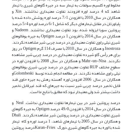
مخلوط اوره کلسیم سولفات به تیمار سه در جیره گاوهای شیری با تیمار
شاهد که 4 درصد اوره افزودند تفاوت معنی­داری نداشتند. Xin و
همکاران در سال 2010 با افزودن 7/1 درصد اوره پوشش داده شده با
پلی­اورتان در مقابل تیمارهای دیگر که شامل 6/1 درصد اوره و 5/4 درصد
پروتئین سویا ایزوله شده، بود تفاوت معنی­داری نداشتند. Nadeem و
همکاران در سال 2014 با افزودن 1 درصد Optigen به جیره بوفالوهای
شیری نیلی راوی تفاوت معنی­داری در درصد چربی شیر مشاهده نکردند.
Inostroza و همکاران در سال 2010 با مصرف 114 گرم Optigen در روز
برای هر رأس گاو شیرده تفاوت معنی­داری در درصد چربی شیر مشاهده
نکردند. Mahr-un-Nisa و همکاران در سال 2008 با افزودن اوره در
سطوح مختلف RUP تفاوت معنی­داری در درصد چربی شیری بوفالوهای
نیلی راوی مشاهده نکردند. در مطالعه انجام شده توسط Golombeskiو
همکاران در سال 2006 افزودن اوره آهسته رهش به جیره حاوی قند
قابل تخمیر درصد چربی شیر نسبت به جیره­ای که قند غیرقابل تخمیر
داشت بیشتر شد ولی معنی­دار نبود که مطابق با نتایج ما است.
درصد پروتئین شیر در بین تیمارها تفاوت معنی­داری نداشت. Neal و
همکاران در سال 2014 با افزودن 49/0 درصد Optigen به جیره گاوهای
شیری تفاوت معنی­داری در درصد پروتئین شیر مشاهده نکردند. Dhali
و همکاران در سال 2005 با تیمارهای شاهد، 1 درصد اوره و کاه تیمار
شده با اوره به جیره گاوهای شیری دورگ Karan-Friesدرصد پروتئین