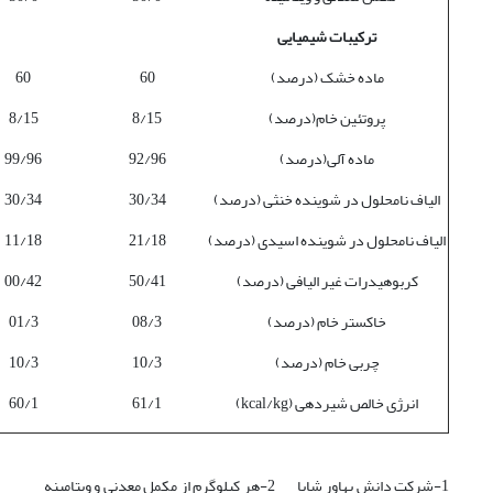
ترکیبات شیمیایی
ماده خشک (درصد)
60
60
پروتئین خام(درصد)
8/15
8/15
ماده آلی(درصد)
92/96
99/96
الیاف نامحلول در شوینده خنثی (درصد)
30/34
30/34
الیاف نامحلول در شوینده اسیدی (درصد)
21/18
11/18
کربوهیدرات غیر الیافی (درصد)
50/41
00/42
خاکستر خام (درصد)
08/3
01/3
چربی خام (درصد)
10/3
10/3
انرژی خالص شیردهی (kcal/kg)
61/1
60/1
1-شرکت دانش بهاور شایا 2-هر کیلوگرم از مکمل معدنی و ویتامینه