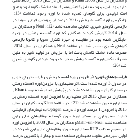
و همکاران در سال 2006، Khan و همکاران در سال 2015 از لحاظ معنی
داری بود. این بهبود به دلیل کاهش مصرف ماده خشک گاوها بود و هیچ
افت تولیدی برای گاوهای تغذیه شده با اوره وجود نداشت (13).
جایگزینی اوره آهسته رهش با 70 درصد از پروتئین فرعی سویا در
بازدهی گاوهای شیری، تفاوتی مشاهده نشد (12). Neal و همکاران در
سال 2014 گزارش کردند هنگامی که اوره آهسته رهش در جیره
جایگزین شده بود در مقایسه با جیره کنترل سویا و کانولا بازدهی
گاوهای شیری بیشتر شد. در مطالعه Neal و همکاران در سال 2014،
مصرف ماده خشک کاهش یافت اما با افزایش در تولید شیر به دلیل
مصرف مکمل اوره آهسته رهش منجر به بهبود بازدهی گاوهای شیری
شد (26).
فراسنجه‌های خونی:
اثر افزودن اوره آهسته رهش بر فراسنجه­های خونی
در جدول 3 آورده شده است. اثر معنی­داری با افزودن اوره آهسته رهش
بر مقدار گلوکز خون مشاهده نشد. در پژوهش انجام شده توسط Khan و
همکاران در سال 2015 اثر معنی­داری با افزودن اوره آهسته رهش بر
مقدار اوره خون مشاهده نشد (21). در مطالعه Khan و همکاران در سال
2015 با افزودن 1 درصد اوره و 1 درصد Optigen به تیمارهای آزمایشی
تفاوت معنی‌داری بر مقدار اوره خون گوساله­ بوفالوهای نیلی راوی
مشاهده نشد. Mahr-un-Nisaو همکاران در سال 2008 با افزودن اوره
در سطوح مختلف RUP مقدار اوره خون بوفالوهای نیلی راوی شیرده در
اوایل شیردهی تفاوت معنی­داری مشاهده شد و تیمار 1 با کمترین درصد