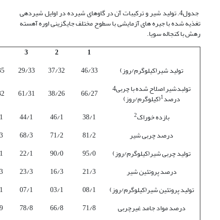
جدول4. تولید شیر و ترکیبات آن در گاوهای شیرده در اوایل شیردهی
تغذیه شده با جیره های آزمایشی با سطوح مختلف جایگزینی اوره آهسته
رهش با کنجاله سویا.
3
2
1
تولید شیر(کیلوگرم/روز)
46/33
37/32
29/33
35
تولبدشیر اصلاح شده با چربی4
32
61/31
38/26
66/27
1
درصد
(کیلوگرم/روز)
2
بازده خوراک
38/1
46/1
44/1
1
درصد چربی شیر
81/2
71/2
68/3
3
تولید چربی شیر(کیلوگرم/روز)
95/0
90/0
22/1
1
درصد پروتئین شیر
21/3
16/3
23/3
3
تولید پروتئین شیر(کیلوگرم/روز)
08/1
03/1
07/1
1
درصد مواد جامد غیرچربی
71/8
66/8
78/8
9