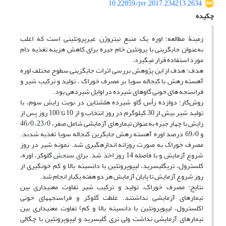
10.22059/jvr.2017.234213.2634
چکیده
زمینۀ مطالعه: اوره یک منبع نیتروژن غیرپروتئینی است که اغلب
به‌عنوان جایگزینی با پروتئین خام جیره برای کاهش هزینه تغذیه دام
مورد استفاده قرار می­گیرد.
هدف: هدف از این پژوهش بررسی اثرات جایگزینی سطوح مختلف اوره
آهسته رهش با کنجاله سویا بر مصرف خوراک ، تولید و ترکیب شیر و
فراسنجه های خونی گاوهای شیرده در اوایل شیردهی بود.
روش‌کار: دوازده رأس گاو شیرده هلشتاین در نوبت زایش سوم، با
تولید شیر بیش از 30 کیلوگرم در روز انتخاب و از 10 تا 100 روز پس از
زایش با چهار جیره به‌عنوان تیمارهای آزمایشی شامل صفر، 23/0، 46/0
و 69/0 درصد اوره آهسته رهش جایگزین کنجاله سویا تغذیه شدند.
مصرف خوراک به صورت روزانه اندازه­گیری شد. نمونه شیر در روز
شروع آزمایش و با فاصله 14 روز اخذ شد. برای سنجش گلوکز، اوره،
کلسترول، تری­گلیسرید، لیپوپروتئین با دانسیته بالا و کم خونگیری از
روز شروع آزمایش تا پایان آزمایش هر دو هفته یکبار انجام شد.
نتایج: مصرف خوراک، تولید و ترکیب شیر تفاوت معنی­داری بین
تیمارهای آزمایشی نداشتند. غلظت گلوکز و فراسنجه­های خونی
(کلسترول، لیپوپروتئین با دانسیته بالا و کم) تفاوت معنی­داری بین
تیمارهای آزمایشی نداشت ولی تری گلیسرید و لیپوپروتئین با چگالی