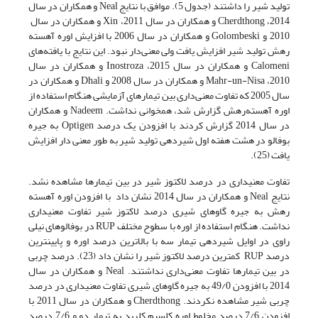
تولید شیر را داشتند (جدول 5). موافق با نتایج Neal و همکاران در سال
2014، Cherdthong و همکاران در سال 2011، Xin و همکاران در سال
2010 و Golombeski و همکاران در سال 2006 با افزایش اوره آهسته
رهش تولید شیر افزایش یافت ولی معنی‌دار نبود. این نتایج با یافته‌های
Calomeni و همکاران در سال 2015، Inostroza و همکاران در سال
2010، Mahr-un-Nisa و همکاران در سال 2008 و Dhali و همکاران در
سال 2005 که تفاوت معنی‌داری بین تیمارهای آزمایشی هنگام استفاده از
اوره آهسته‌رهش گزارش شد، همخوانی نداشت. Nadeem و همکاران
در سال 2014 گزارش کردند با افزودن یک درصد Optigen به جیره
بوفالو در هشت هفته اول شیردهی تولید شیر به طور معنی دار افزایش
یافت (25).
تفاوت معنی­داری در درصد لاکتوز شیر در بین تیمارها مشاهده نشد.
نتایج Neal و همکاران در سال 2014 نشان داد با افزودن اوره آهسته
رهش به جیره گاوهای شیری درصد لاکتوز شیر تفاوت معنی­داری
نداشت. هنگام استفاده از اوره با سطوح مختلف RUP در بوفالوهای نیلی
راوی در اوایل شیردهی تیمار سه با بالاترین درصد اوره و پایین­ترین
درصد RUP کمترین درصد لاکتوز شیر را نشان داد (23). درصد چربی
در بین تیمارها تفاوت معنی‌داری نداشتند. Neal و همکاران در سال
2014 با افزودن 49/0 به جیره گاوهای شیری تفاوت معنی­داری در درصد
چربی شیر مشاهده نکردند. Cherdthong و همکاران در سال 2011 با
افزودن 7/6 درصد مخلوط اوره کلسیم کلرید به تیمار دو و 7/6 درصد