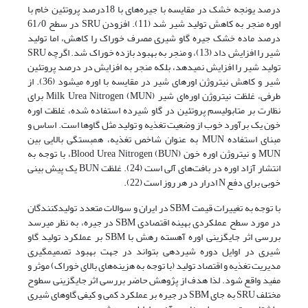
درصد یونجه خشک در مقایسه با جیره‌های با 18درصد پروتئین خام با
اوره منجر به کاهش تولید شیر شد (11). افزودن SRU در سطح 61/0
درصد ماده خشک جیره گاو شیری مصرف خوراک را کاهش، اما تولید
شیر را افزایش داد (13)، و منجر به بهبود بازده خوراک شد. اگرچه SRU
تولید شیر را افزایش نمی­دهد، بلکه منجر به افزایش در درصد پروتئین
شیر و کاهش نیتروژن اوره­ای شیر در مقایسه با اوره می­شود (36). از
طرفی، غلظت نیتروژن اوره‌ای شیر Milk Urea Nitrogen (MUN) برای
نظارت بر متابولیسم پروتئین در گاو شیرده استفاده شده، غلظت اوره
خون یک برآورد خوب از وضعیت تغذیه و تولید مثل گاوها است. اساس و
مبنای استفاده MUN به عنوان شاخص تغذیه، همبستگی بالایی بین
MUN و نیتروژن اوره خون Blood Urea Nitrogen (BUN)، با توجه به
انتشار آزاد اوره در بافت‌های آلی است (24). غلظت BUN یک پیش بینی
خوبی برای دفع N ادرار در هر روز است (22).
با توجه به تغییرات قیمت SBM در ایران و سوالات متعدد تولیدکنندگان
در مورد سطح عملکردی بهینه اقتصادی SBM در جیره، به نظر می­رسد
بررسی اثر جایگزینی اوره آهسته رهش با SBM بر عملکرد تولید گاو
شیری در اوایل دوره شیردهی بتواند در جهت بهبود تصمیم­گیری
مدیریت تغذیه و اقتصاد تولید (با توجه به هزینه‌های بالای خوراک) موثر و
مفید واقع شود. لذا هدف از پژوهش حاضر بررسی اثر جایگزینی سطوح
مختلف SRU به جای SBM در جیره بر عملکرد کمی و کیفی گاوهای شیری