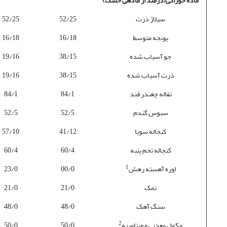
ماده خوراکی(درصد از ماده­ی­ خشک)
سیلاژ ذرت
52/25
52/25
یونجه متوسط
16/18
16/18
جو آسیاب شده
38/15
19/16
ذرت آسیاب شده
38/15
19/16
تفاله چغندر قند
84/1
84/1
سبوس گندم
52/5
52/5
کنجاله سویا
41/12
57/10
کنجاله تخم پنبه
60/4
60/4
1
اوره آهسته رهش
00/0
23/0
نمک
21/0
21/0
سنگ آهک
48/0
48/0
2
مکمل معدنی و ویتامینه
50/0
50/0