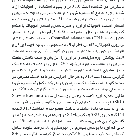
دسترس در شکمبه است (19). برای بهبود استفاده از آمونیاک آزاد
شده از اوره، منابع آهسته رهش برای ارتقاء دسترسی مداوم به نیتروژن
آمونیاکی دربلند مدت طراحی شده‌اند (31). هنوز تلاش برای رسیدن به
انتشار آهسته آمونیاک از اوره و همزمان­سازی انتشار آمونیاک با هضم
کربوهیدرات‌ها در حال انجام است (28). فرآورده­های اوره با انتشار
کنترل شده Controlled release urea (CRU) با اهداف کاهش انتشار
نیتروژن آمونیاکی، کاهش خطر ابتلا به مسمومیت، بهبود خوشخوراکی و
افزایش بهره‌وری استفاده از نیتروژن در گاوهای شیری توسعه یافته‌اند
(20). پوشش اوره هزینه‌های فرآوری را افزایش و سبب کاهش غلظت
نیتروژن در مقایسه با اوره می‌شود (20). تفاوتی در مصرف ماده خشک
درپژوهش­های با استفاده از اوره پوشش داده شده و یا منابع اوره کلسیم
گزارش نشده است (15). به هر حال، افزایش در ماده خشک مصرفی در
تغذیه گاو با علف خشک با کیفیت پایین را زمانی که مکمل آهسته رهش با
پلیمرهای پوشیده شده منبع اوره خورانده شد، گزارش شد (29). در
مقابل تغذیه اوره آهسته رهش پوشش­دار شده Slow release urea
(SRU) با پلیمر با جیره دارای ذرت سیلویی به گاوهای شیری تأثیر معنی­
داری بر مصرف ماده خشک یا قابلیت هضم جیره نداشت (11). تغذیه
114 گرم در روز SRU جایگزین SBM در جیره‌هایی با 50 درصد علوفه در
گله‌های تجاری شیری ویسکانسین سبب افزایش تولید شیر شد (18). در
حالی که اوره با پوشش پلیمری در جیره­های با 50 درصد علوفه شامل
6/27درصد ذرت سیلویی، 7/15درصد هیلاژ گراسه- لگومینه، و 8/6