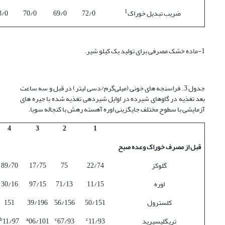
1
ضریب تبدیل خوراک
72/0
69/0
70/0
3/0
1-ماده خشک مصرفی برای تولید یک کیلو شیر.
جدول 3. فراسنجه های خونی (میلی‌گرم/دسی لیتر) در قبل و سه ساعت
بعد تغذیه در گاوهای شیرده در اوایل شیردهی تغذیه شده با جیره های
آزمایشی با سطوح مختلف جایگزینی اوره آهسته رهش با کنجاله سویا.
4
3
2
1
قبل از مصرف خوراک وعده صبح
گلوکز
22/74
75
17/75
89/70
اوره
11/15
71/13
97/15
30/16
کلسترول
50/151
56/156
39/196
151
b
a
c
c
تری­گلیسیرید
11/93
67/93
06/101
11/97