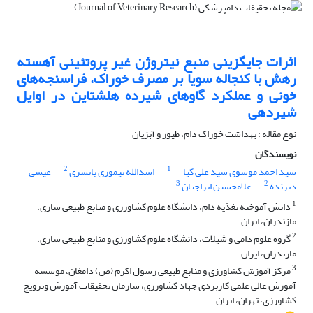
اثرات جایگزینی منبع نیتروژن غیر پروتئینی آهسته
رهش با کنجاله سویا بر مصرف خوراک، فراسنجه‌های
خونی و عملکرد گاوهای شیرده هلشتاین در اوایل
شیردهی
نوع مقاله : بهداشت خوراک دام، طیور و آبزیان
نویسندگان
2
1
سید احمد موسوی سید علی کیا
اسدالله تیموری یانسری
عیسی
3
2
دیرنده
غلامحسین ایراجیان
1
دانش آموخته تغذیه دام، دانشگاه علوم کشاورزی و منابع طبیعی ساری،
مازندران، ایران
2
گروه علوم دامی و شیلات، دانشگاه علوم کشاورزی و منابع طبیعی ساری،
مازندران، ایران
3
مرکز آموزش کشاورزی و منابع طبیعی رسول اکرم (ص) دامغان، موسسه
آموزش عالی علمی کاربردی جهاد کشاورزی، سازمان تحقیقات آموزش وترویج
کشاورزی، تهران، ایران