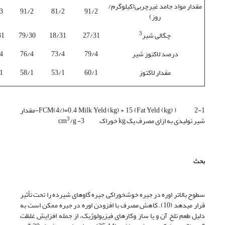
مقدار مواد جامد غیرچربی(کیلوگرم/
3
91/2
81/2
91/2
روز)
3
چگالی شیر
27/31
18/31
79/30
31
درصد لاکتوز شیر
79/4
73/4
76/4
4
مقدار لاکتوز
60/1
53/1
58/1
1
1-FCM(4%)=0.4 Milk Yeld (kg) + 15 (Fat Yeld (kg) ) 2-مقدار
3
شیر تولیدی به ازای مصرف یک kg خوراک 3- cm
/g
بحث
سطوح بالاتر اوره در جیره خوش­خوراکی جیره گاوهای شیرده را تحت تأثیر
قرار می­دهد (10). کاهش مصرف با افزودن اوره در جیره ممکن است به
دلیل طعم تلخ آن و یا ساز وکار‌های فیزیولوژیک، از جمله افزایش غلظت