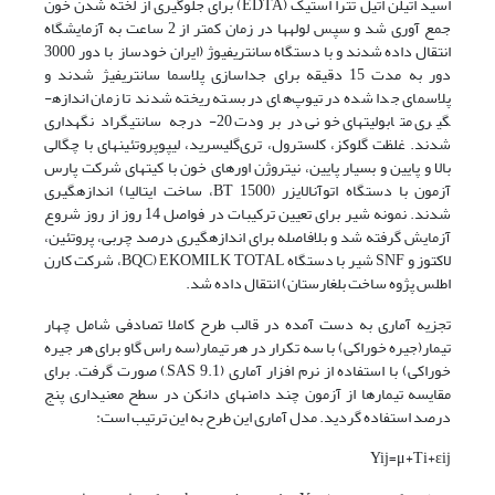
اسید اتیلن اتیل تترا استیک (EDTA) برای جلوگیری از لخته شدن خون
جمع آوری شد و سپس لوله­ها در زمان کمتر از 2 ساعت به آزمایشگاه
انتقال داده شدند و با دستگاه سانتریفیوژ (ایران خودساز با دور 3000
دور به مدت 15 دقیقه برای جداسازی پلاسما سانتریفیژ شدند و
پلاسمای جدا شده در تیوپ‌های در بسته ریخته شدند تا زمان اندازه­
گیری متابولیت­های خونی در برودت 20- درجه سانتی­گراد نگه­داری
شدند. غلظت گلوکز، کلسترول، تری‌گلیسرید، لیپوپروتئین­های با چگالی
بالا و پایین و بسیار پایین، نیتروژن اوره­ای خون با کیت­های شرکت پارس
آزمون با دستگاه اتوآنالایزر (BT 1500، ساخت ایتالیا) اندازه­گیری
شدند. نمونه شیر برای تعیین ترکیبات در فواصل 14 روز از روز شروع
آزمایش گرفته شد و بلافاصله برای اندازه­گیری درصد چربی، پروتئین،
لاکتوز و SNF شیر با دستگاه EKOMILK TOTAL (BQC، شرکت کارن
اطلس پژوه ساخت بلغارستان) انتقال داده شد.
تجزیه آماری به دست آمده در قالب طرح کاملا تصادفی شامل چهار
تیمار(جیره خوراکی) با سه تکرار در هر تیمار(سه راس گاو برای هر جیره
خوراکی) با استفاده از نرم افزار آماری (SAS 9.1,) صورت گرفت. برای
مقایسه تیمارها از آزمون چند دامنه­ای دانکن در سطح معنی­داری پنج
درصد استفاده گردید. مدل آماری این طرح به این ترتیب است:
Yij=μ+Ti+εij