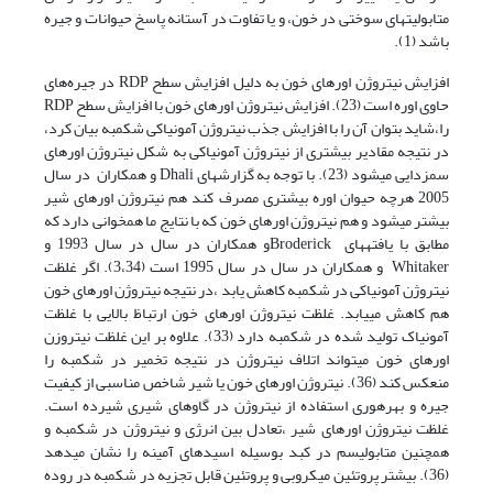
متابولیت­های سوختی در خون، و یا تفاوت در آستانه پاسخ حیوانات و جیره
باشد (1).
افزایش نیتروژن اوره­ای خون به دلیل افزایش سطح RDP در جیره‌های
حاوی اوره است (23). افزایش نیتروژن اوره­ای خون با افزایش سطح RDP
را،شاید بتوان آن را با افزایش جذب نیتروژن آمونیاکی شکمبه بیان کرد،
در نتیجه مقادیر بیشتری از نیتروژن آمونیاکی به شکل نیتروژن اوره­ای
سم­زدایی می­شود (23). با توجه به گزارش­های Dhali و همکاران در سال
2005 هرچه حیوان اوره بیشتری مصرف کند هم نیتروژن اوره­ای شیر
بیشتر می­شود و هم نیتروژن اوره­ای خون که با نتایج ما همخوانی دارد که
مطابق با یافته­های Broderickو همکاران در سال در سال 1993 و
Whitaker و همکاران در سال در سال 1995 است (3،34). اگر غلظت
نیتروژن آمونیاکی در شکمبه کاهش یابد ،­در نتیجه نیتروژن اوره­ای خون
هم کاهش می­یابد. غلظت نیتروژن اوره­ای خون ارتباظ بالایی با غلظت
آمونیاک تولید شده در شکمبه دارد (33). علاوه بر این غلظت نیتروزن
اوره­ای خون می­تواند اتلاف نیتروژن در نتیجه تخمیر در شکمبه را
منعکس کند (36). نیتروژن اوره­ای خون یا شیر شاخص مناسبی از کیفیت
جیره و بهره­وری استفاده از نیتروژن در گاوهای شیری شیرده است.
غلظت نیتروژن اوره­ای شیر ،تعادل بین انرژی و نیتروژن در شکمبه و
همچنین متابولیسم در کبد بوسیله اسیدهای آمینه را نشان می­دهد
(36). بیشتر پروتئین میکروبی و پروتئین قابل تجزیه در شکمبه در روده