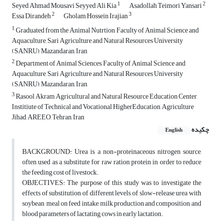
1
2
Seyed Ahmad Mousavi Seyyed Ali Kia
Asadollah Teimori Yansari
2
3
Essa Dirandeh
Gholam Hossein Irajian
1
Graduated from the Animal Nutrtion, Faculty of Animal Science and
Aquaculture, Sari Agriculture and Natural Resources University
(SANRU), Mazandaran, Iran
2
Department of Animal Sciences, Faculty of Animal Science and
Aquaculture, Sari Agriculture and Natural Resources University
(SANRU), Mazandaran, Iran
3
Rasool Akram Agricultural and Natural Resource Education Center,
Institiute of Technical and Vocational HigherEducation, Agriculture
Jihad, AREEO, Tehran, Iran
چکیده
English
BACKGROUND: Urea is a non-proteinaceous nitrogen source,
often used as a substitute for raw ration protein in order to reduce
the feeding cost of livestock.
OBJECTIVES: The purpose of this study was to investigate the
effects of substitution of different levels of slow-release urea with
soybean meal on feed intake, milk production and composition, and
blood parameters of lactating cows in early lactation.