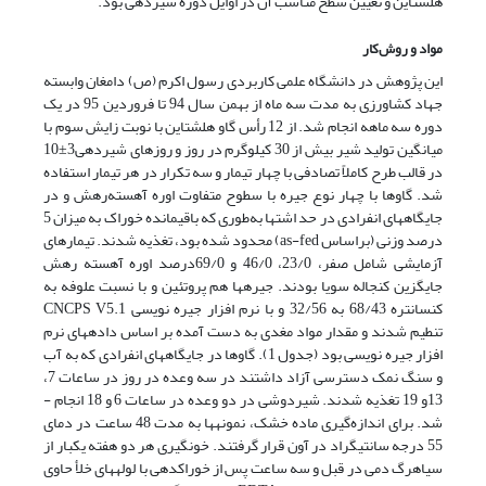
هلشتاین و تعیین سطح مناسب آن در اوایل دوره شیردهی بود.
مواد و روش‌کار
این پژوهش در دانشگاه علمی کاربردی رسول اکرم (ص) دامغان وابسته
جهاد کشاورزی به مدت سه ماه از بهمن سال 94 تا فروردین 95 در یک
دوره سه ماهه انجام شد. از 12 رأس گاو هلشتاین با نوبت زایش سوم با
میانگین تولید شیر بیش از 30 کیلوگرم در روز و روزهای شیردهی3±10
در قالب طرح کاملاً تصادفی با چهار تیمار و سه تکرار در هر تیمار استفاده
شد. گاوها با چهار نوع جیره با سطوح متفاوت اوره آهسته‌رهش و در
جایگاه­های انفرادی در حد اشتها به‌طوری که باقیمانده خوراک به میزان 5
درصد وزنی (براساس as-fed) محدود شده بود، تغذیه شدند. تیمارهای
آزمایشی شامل صفر، 23/0، 46/0 و 69/0درصد اوره آهسته رهش
جایگزین کنجاله سویا بودند. جیره­ها هم پروتئین و با نسبت علوفه به
کنسانتره 68/43 به 32/56 و با نرم افزار جیره نویسی CNCPS V5.1
تنطیم شدند و مقدار مواد مغدی به دست آمده بر اساس داده­های نرم
افزار جیره نویسی بود (جدول 1). گاوها در جایگاه­های انفرادی که به آب
و سنگ نمک دسترسی آزاد داشتند در سه وعده در روز در ساعات 7،
13و 19 تغذیه شدند. شیردوشی در دو وعده در ساعات 6 و 18 انجام ­
شد. برای اندازه‌گیری ماده خشک، نمونه­ها به مدت 48 ساعت در دمای
55 درجه سانتی­گراد در آون قرار گرفتند. خونگیری هر دو هفته یکبار از
سیاهرگ دمی در قبل و سه ساعت پس از خوراک­دهی با لوله­های خلأ حاوی