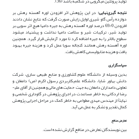
تولید پروتئین میکروبی در شکمبه باشد (36).
نتیجه گیری‌نهایی:
در این پژوهش اثر افزودن اوره آهسته رهش بر
دوازده رأس گاو شیری اوایل زایش صورت گرفت که نتایج نشان دادند
افزودن 69/0 درصد اوره آهسته رهش به جیره دام­ها هیچ اثر سویی بر
تولید شیر، ترکیبات شیر و سلامت دام­ها نداشت و پیشنهاد می­شود
سطوح بالاتر را به جیره اضافه کرد تا مورد آزمایش قرار گیرد. همچنین
اوره آهسته رهش همانند کنجاله سویا عمل کرد و هزینه جیره بهبود
یافت و هزینه متابولیسمی کاهش یافت.
سپاسگزاری
بدین وسیله از دانشگاه علوم کشاورزی و منابع طبیعی ساری، شرکت
دانش بهاور شایا، دانشگاه علمی­کاربردی رسول اکرم (ص) دامغان و
تعاونی دامداران دامغان به جهت حمایت های مالی و همچنین از آقای علی­
رضا اردکانی به خاطر مساعدت در اجرای پژوهش در گاوداری شخصی و
نهایتاً از مهندس مهدی مطواعی به خاطر کمک در مراحل اجرایی پژوهش
کمال تقدیر و تشکر به عمل می آید.
تعارض منافع
بین نویسندگان تعارض در منافع گزارش نشده است.