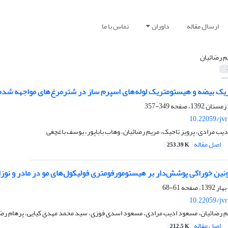
ارسال مقاله
داوران
تماس با ما
م رضائیان
یک بیضه و هیستومتریک لوله‌های اسپرم ساز در شترمرغ‌های مواجهه شده با ک
349-357
10.22059/jv
ادیب مرادی، پرویز تاجیک، مریم رضائیان، وهاب باباپور، یوسف باغچغی
اصل مقاله
253.39 K
تونین خوراکی پوشش‌دار بر هیستومورفومتری فولیکول‌های مو در مادر و نوزاد
61-68
10.22059/jv
یم رضائیان، مسعود ادیب مرادی، مسعود اسدی فوزی، سید محمد مهدی کیایی، پرهام رض
اصل مقاله
212.5 K