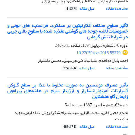
هاشم خندان بارانی، عبدالعلی راهداری، نرجس سنچولی
مشاهده مقاله
اصل مقاله
1.13 M
تأثیر سطوح مختلف الکارنیتین بر عملکرد، فراسنجه های خونی و
خصوصیات لاشه جوجه های گوشتی تغذیه شده با سطوح بالای چربی
در شرایط تنش گرمایی
دوره 70، شماره 3، پاییز 1394، صفحه
341-348
10.22059/jvr.2015.55279
احمد بابازاده اقدم، شهاب قاضی هرسینی، محسن دانشیار
مشاهده مقاله
اصل مقاله
774.56 K
تأثیر مصرف موننسین به صورت مخلوط با غذا بر سطح گلوکز،
‌آسپارتات آمینوترانسفراز و آرژیناز سرم در هفته‌های پیرامون
زایمان گاو هلشتاین
دوره 63، شماره 1، بهار 1387، صفحه
1-5
مهدی محبی فانی، سعید نظیفی، سید شهرام شکرفروش، ندا مقیمی، مجید
نیکبخت
مشاهده مقاله
اصل مقاله
489.47 K