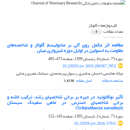
کلیدواژه‌ها =
گلوکز
تعداد مقالات:
4
مطالعه اثر مکمل روی آلی بر متابولیسم گلوکز و شاخصه‌های
مقاومت به انسولین در اوایل دوره شیرواری میش
دوره 75، شماره 4، زمستان 1399، صفحه
475-485
10.22059/jvr.2019.286367.2953
میلاد هاشمی، احسان عناصری، رسول پیرمحمدی، سیامک عصری رضایی
مشاهده مقاله
اصل مقاله
1.42 M
تأثیر نوکلئوتید در جیره بر برخی شاخصهای رشد، ترکیب لاشه و
برخی شاخصهای استرس در ماهی سفیدک سیستان
(Schizothorax zarudnyi)
دوره 71، شماره 2، تابستان 1395، صفحه
145-152
10.22059/jvr.2016.57911