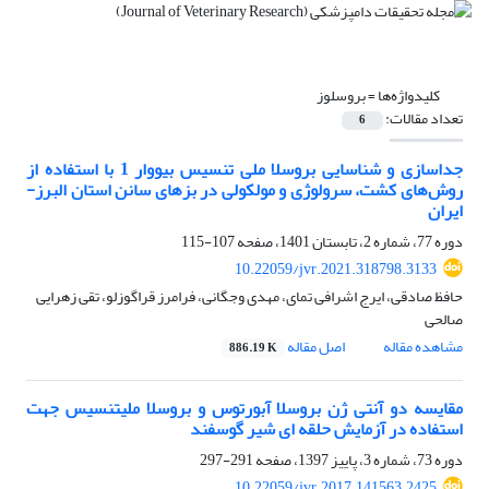
کلیدواژه‌ها =
بروسلوز
تعداد مقالات:
6
جداسازی و شناسایی بروسلا ملی تنسیس بیووار 1 با استفاده از
روش‌های کشت، سرولوژی و مولکولی در بزهای سانن استان البرز-
ایران
دوره 77، شماره 2، تابستان 1401، صفحه
107-115
10.22059/jvr.2021.318798.3133
حافظ صادقی، ایرج اشرافی تمای، مهدی وجگانی، فرامرز قراگوزلو، تقی زهرایی
صالحی
مشاهده مقاله
اصل مقاله
886.19 K
مقایسه دو آنتی ژن بروسلا آبورتوس و بروسلا ملیتنسیس جهت
استفاده در آزمایش حلقه ای شیر گوسفند
دوره 73، شماره 3، پاییز 1397، صفحه
291-297
10.22059/jvr.2017.141563.2425