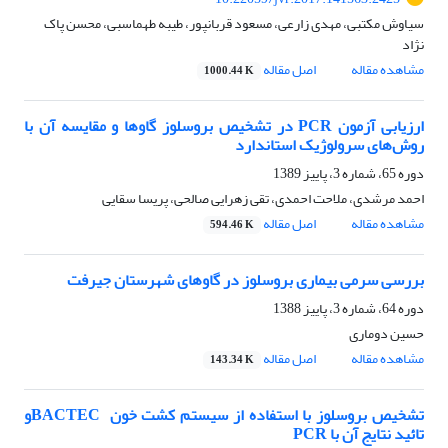
سیاوش مکتبی، مهدی زارعی، مسعود قربانپور، طیبه طهماسبی، محسن پاک
نژاد
مشاهده مقاله
اصل مقاله
1000.44 K
ارزیابی آزمون PCR در تشخیص بروسلوز گاوها و مقایسه آن با
روش‌های سرولوژیک استاندارد
دوره 65، شماره 3، پاییز 1389
احمد مرشدی، ملاحت احمدی، تقی زهرایی صالحی، پریسا سقایی
مشاهده مقاله
اصل مقاله
594.46 K
بررسی سرمی بیماری بروسلوز در گاوهای شهرستان جیرفت
دوره 64، شماره 3، پاییز 1388
حسین دوماری
مشاهده مقاله
اصل مقاله
143.34 K
تشخیص بروسلوز با استفاده از سیستم کشت خون ‌ BACTECو
تائید نتایج آن با PCR