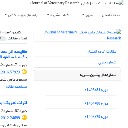
صفحه اصلی
مرور
اطلاعات نشریه
راهنمای نویسندگان
کلیدواژه‌ها =
آ
تعداد مقالات:
4
مقایسه اثر عصا
مقالات آماده انتشار
یافته با سالمونل
شماره جاری
دوره 71، شماره 2، تابستان 1395، صفحه
r.2016.57923
شماره‌های پیشین نشریه
مسعود طاهر، شعبا
مشاهده مقاله
دوره 81 (1405)
اثرات تحریک ایمنی 
دوره 80 (1404)
دوره 67، شماره 2، تابستان 1391، صفحه
دوره 79 (1403)
r.2012.24699
مجتبی علیشاهی، م