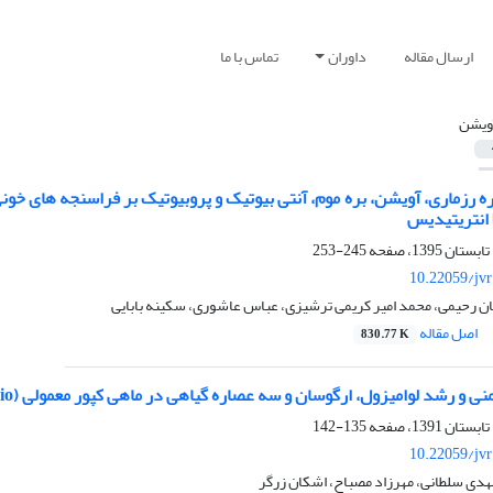
ارسال مقاله
داوران
تماس با ما
ویشن
ره رزماری، آویشن، بره موم، آنتی بیوتیک و پروبیوتیک بر فراسنجه های 
ا انتریتیدیس
245-253
10.22059/jv
ن رحیمی، محمد امیر کریمی ترشیزی، عباس عاشوری، سکینه بابایی
اصل مقاله
830.77 K
و رشد لوامیزول، ارگوسان و سه عصاره گیاهی در ماهی کپور معمولی (‌‌Cyprinus carpio)
135-142
10.22059/jv
هدی سلطانی، مهرزاد مصباح، اشکان زرگر