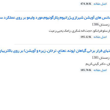
اصل مقاله
474.36 K
سانس های آویشن شیرازی،ژرانیوم پلارگونیوم،مورد ولیمو بر روی عملکرد 
رسلو فرانکو، حجت اله شکری، رامک یحیی رعیت
اصل مقاله
195.12 K
رار برخی گیاهان (پونه، نعناع، ترخان، زیره و آویشن) بر روی باکتریهای E.coli و S.aureus در محیط کشت ما
ن، دکتر گیتی کریم
اصل مقاله
185.76 K